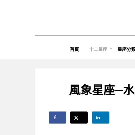
Skip
to
content
首頁
十二星座
星座分
風象星座─水瓶