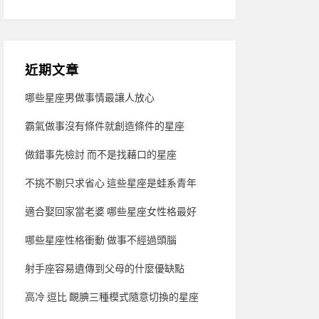
近期文章
哪些星座男做事情最讓人放心
霸氣做事沒有條件就創造條件的星座
做錯事先檢討 而不是找藉口的星座
不挑不剔只求省心 這些星座是蛙系青年
適合娶回家當老婆 哪些星座女性格最好
哪些星座性格衝動 做事不經過頭腦
射手座容易遺傳到父母的什麼優缺點
高冷 逗比 靦腆三種模式隨意切換的星座