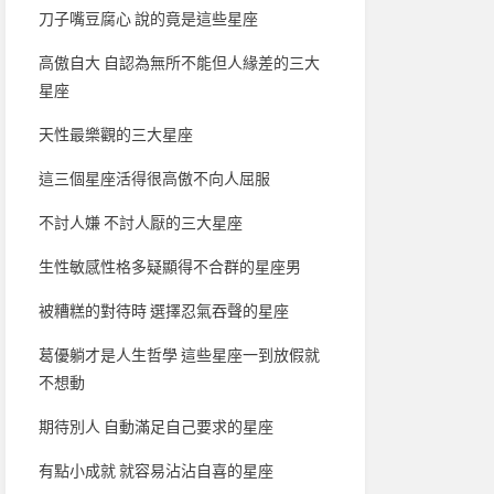
刀子嘴豆腐心 說的竟是這些星座
高傲自大 自認為無所不能但人緣差的三大
星座
天性最樂觀的三大星座
這三個星座活得很高傲不向人屈服
不討人嫌 不討人厭的三大星座
生性敏感性格多疑顯得不合群的星座男
被糟糕的對待時 選擇忍氣吞聲的星座
葛優躺才是人生哲學 這些星座一到放假就
不想動
期待別人 自動滿足自己要求的星座
有點小成就 就容易沾沾自喜的星座