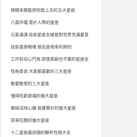
槓精本精能把你懟上天的五大星座
八面玲瓏 善於人際的星座
元氣滿滿 這些星座女總是對世界充滿愛意
這些星座眼裡 朋友是用來利用的
工作若勾心鬥角 即使高薪也不要的星座女
性格善良 大家都喜歡的三大星座
敢愛敢恨的三大星座
懂得吃虧是福的幾大星座
單純沒啥心機 易遭算計的幾大星座
容易吃醋的幾大星座
十二星座最詳細的解析性格大全