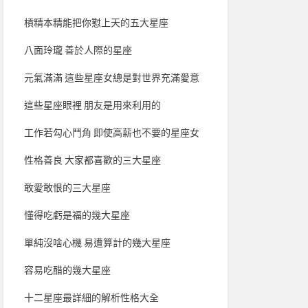
槓精本精能把你懟上天的五大星座
八面玲瓏 善於人際的星座
元氣滿滿 這些星座女總是對世界充滿愛意
這些星座眼裡 朋友是用來利用的
工作若勾心鬥角 即使高薪也不要的星座女
性格善良 大家都喜歡的三大星座
敢愛敢恨的三大星座
懂得吃虧是福的幾大星座
單純沒啥心機 易遭算計的幾大星座
容易吃醋的幾大星座
十二星座最詳細的解析性格大全