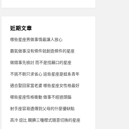
近期文章
哪些星座男做事情最讓人放心
霸氣做事沒有條件就創造條件的星座
做錯事先檢討 而不是找藉口的星座
不挑不剔只求省心 這些星座是蛙系青年
適合娶回家當老婆 哪些星座女性格最好
哪些星座性格衝動 做事不經過頭腦
射手座容易遺傳到父母的什麼優缺點
高冷 逗比 靦腆三種模式隨意切換的星座