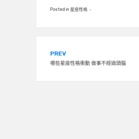
Posted in
星座性格
文
PREV
哪些星座性格衝動 做事不經過頭腦
章
導
覽