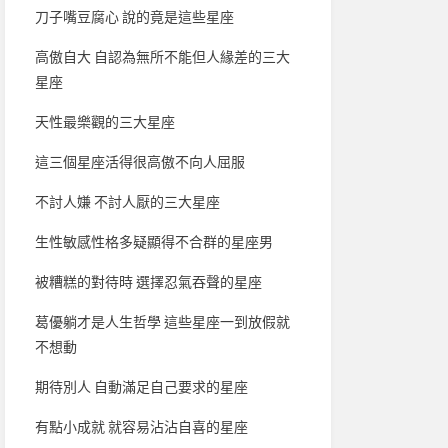
刀子嘴豆腐心 說的竟是這些星座
高傲自大 自認為無所不能但人緣差的三大
星座
天性最樂觀的三大星座
這三個星座活得很高傲不向人屈服
不討人嫌 不討人厭的三大星座
生性敏感性格多疑顯得不合群的星座男
被糟糕的對待時 選擇忍氣吞聲的星座
葛優躺才是人生哲學 這些星座一到放假就
不想動
期待別人 自動滿足自己要求的星座
有點小成就 就容易沾沾自喜的星座