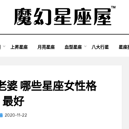
類
上昇星座
月亮星座
血型星座
八大行星
星座
老婆 哪些星座女性格
最好
Posted
by
2020-11-22
小編
on