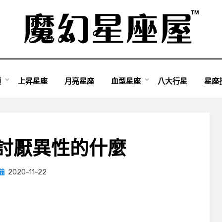
類
上昇星座
月亮星座
血型星座
八大行星
星座
討厭異性的什麼
Posted
by
2020-11-22
小編
on