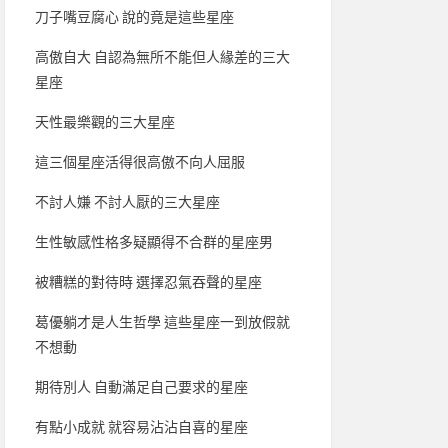
刀子嘴豆腐心 說的竟是這些星座
高傲自大 自認為無所不能但人緣差的三大
星座
天性最樂觀的三大星座
這三個星座活得很高傲不向人屈服
不討人嫌 不討人厭的三大星座
生性敏感性格多疑顯得不合群的星座男
被糟糕的對待時 選擇忍氣吞聲的星座
葛優躺才是人生哲學 這些星座一到放假就
不想動
期待別人 自動滿足自己要求的星座
有點小成就 就容易沾沾自喜的星座