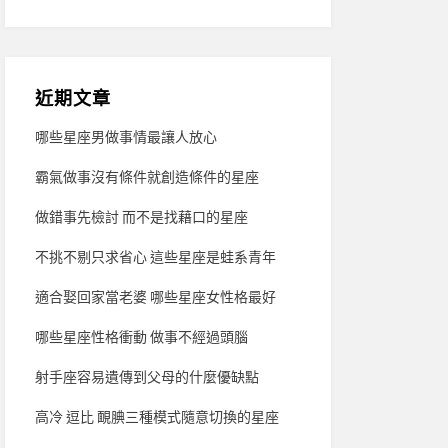
近期文章
哪些星座男做事情最讓人放心
霸氣做事沒有條件就創造條件的星座
做錯事先檢討 而不是找藉口的星座
不挑不剔只求省心 這些星座是蛙系青年
適合娶回家當老婆 哪些星座女性格最好
哪些星座性格衝動 做事不經過頭腦
射手座容易遺傳到父母的什麼優缺點
高冷 逗比 靦腆三種模式隨意切換的星座