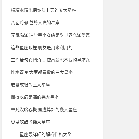
槓精本精能把你懟上天的五大星座
八面玲瓏 善於人際的星座
元氣滿滿 這些星座女總是對世界充滿愛意
這些星座眼裡 朋友是用來利用的
工作若勾心鬥角 即使高薪也不要的星座女
性格善良 大家都喜歡的三大星座
敢愛敢恨的三大星座
懂得吃虧是福的幾大星座
單純沒啥心機 易遭算計的幾大星座
容易吃醋的幾大星座
十二星座最詳細的解析性格大全