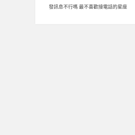
發訊息不行嗎 最不喜歡接電話的星座
章
導
覽