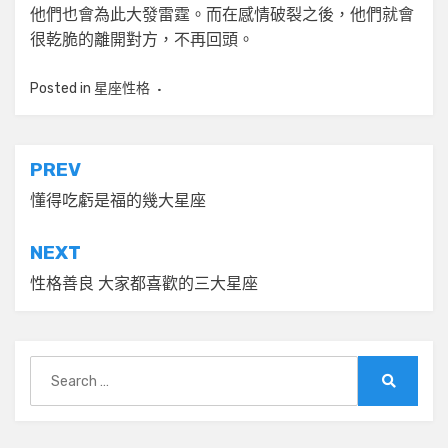
他們也會為此大發雷霆。而在感情破裂之後，他們就會
很乾脆的離開對方，不再回頭。
Posted in
星座性格
文
PREV
章
懂得吃虧是福的幾大星座
導
NEXT
覽
性格善良 大家都喜歡的三大星座
Search
for:
Search