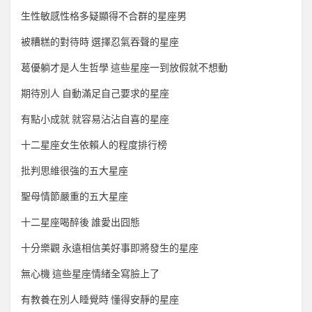
生性敏感性格多疑顯得不合群的星座男
被糟糕的對待時 選擇忍氣吞聲的星座
葛優躺才是人生哲學 這些星座一到放假就不想動
期待別人 自動滿足自己要求的星座
有點小成就 就容易沾沾自喜的星座
十二星座女生依賴人的程度排行榜
批判思維很強的五大星座
聖母情節嚴重的五大星座
十二星座喝醉後 誰愛出囧態
十分樂觀 永遠相信美好事即將發生的星座
無心機 這些星座情緒全寫臉上了
有教養在別人睡覺時 懂得安靜的星座