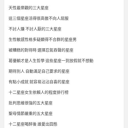
天性最樂觀的三大星座
這三個星座活得很高傲不向人屈服
不討人嫌 不討人厭的三大星座
生性敏感性格多疑顯得不合群的星座男
被糟糕的對待時 選擇忍氣吞聲的星座
葛優躺才是人生哲學 這些星座一到放假就不想動
期待別人 自動滿足自己要求的星座
有點小成就 就容易沾沾自喜的星座
十二星座女生依賴人的程度排行榜
批判思維很強的五大星座
聖母情節嚴重的五大星座
十二星座喝醉後 誰愛出囧態