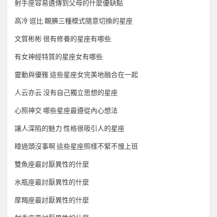
射手座容易遺傳到父母的什麼優缺點
高冷 逗比 靦腆三種模式隨意切換的星座
文質彬彬 很有修養的星座有哪些
有女神經特質的星座女有哪些
靈動與優雅 這些星座女完美地融合在一起
人云亦云 沒有自己獨立思想的星座
心照神交 哪些星座最遵從內心想法
讓人深陷的魅力 性格很吸引人的星座
睡過頭沒事啊 這些星座照樣不緊不慢上班
雙魚座最討厭異性的什麼
水瓶座最討厭異性的什麼
摩羯座最討厭異性的什麼