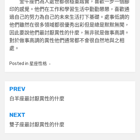
金牛座們為人處世都很穩重踏實，喜歡一步一個腳
印的感覺。他們在工作和學習生活中勤勤懇懇，喜歡通
過自己的努力為自己的未來生活打下基礎。處事低調的
他們雖然在很多領域都很優秀出彩但是總是默默無聞，
因此要說他們最討厭異性的什麼，無非就是做事高調。
對於做事高調的異性他們通常都不會很自然地與之相
處。
Posted in
星座性格
文
PREV
章
白羊座最討厭異性的什麼
導
NEXT
覽
雙子座最討厭異性的什麼