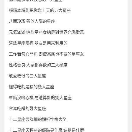
槓精本精能把你懟上天的五大星座
八面玲瓏 善於人際的星座
元氣滿滿 這些星座女總是對世界充滿愛意
這些星座眼裡 朋友是用來利用的
工作若勾心鬥角 即使高薪也不要的星座女
性格善良 大家都喜歡的三大星座
敢愛敢恨的三大星座
懂得吃虧是福的幾大星座
單純沒啥心機 易遭算計的幾大星座
容易吃醋的幾大星座
十二星座最詳細的解析性格大全
十二星座天秤座的優點是什麼 缺點是什麼