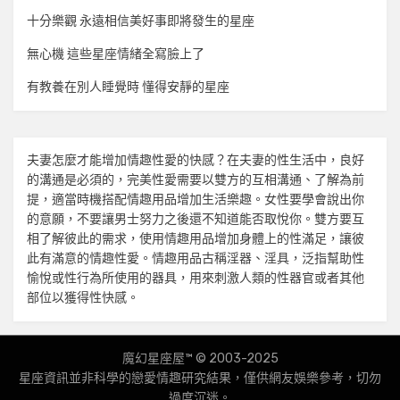
十分樂觀 永遠相信美好事即將發生的星座
無心機 這些星座情緒全寫臉上了
有教養在別人睡覺時 懂得安靜的星座
夫妻怎麼才能增加
情趣
性愛的快感？在夫妻的性生活中，良好
的溝通是必須的，完美性愛需要以雙方的互相溝通、了解為前
提，適當時機搭配
情趣用品
增加生活樂趣。女性要學會說出你
的意願，不要讓男士努力之後還不知道能否取悅你。雙方要互
相了解彼此的需求，使用
情趣用品
增加身體上的性滿足，讓彼
此有滿意的
情趣
性愛。
情趣用品
古稱淫器、淫具，泛指幫助性
愉悅或性行為所使用的器具，用來刺激人類的性器官或者其他
部位以獲得性快感。
魔幻星座屋™ © 2003-2025
星座資訊並非科學的戀愛
情趣
研究結果，僅供網友娛樂參考，切勿
過度沉迷。