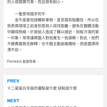
的人很踏實可靠，而且很有耐心。
一隻原地踏步的牛
金牛座害怕接觸新事物，甚至還有點膽怯，所以在
熟悉周環境之前會刻意與人保持距離，避免在團體活動
中顯得熱絡，於是給人造成了難以接近、刻板冷漠的第
一印象。常常讓周圍人對他產生一些誤解。對此，他們
不願費盡唇舌解釋，也不願主動拋橄欖枝，而是選擇停
滯不前。
Posted in
星座性格
文
PREV
章
十二星座白羊座的優點是什麼 缺點是什麼
導
NEXT
覽