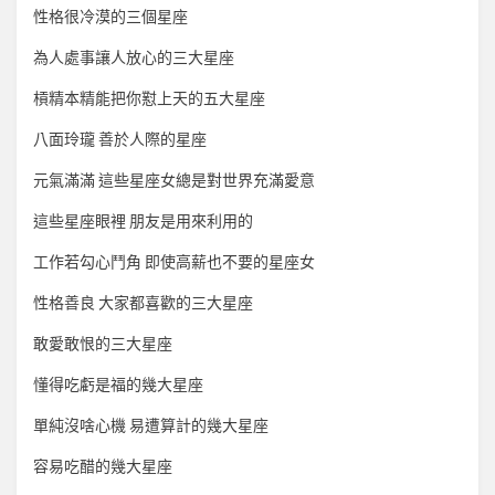
性格很冷漠的三個星座
為人處事讓人放心的三大星座
槓精本精能把你懟上天的五大星座
八面玲瓏 善於人際的星座
元氣滿滿 這些星座女總是對世界充滿愛意
這些星座眼裡 朋友是用來利用的
工作若勾心鬥角 即使高薪也不要的星座女
性格善良 大家都喜歡的三大星座
敢愛敢恨的三大星座
懂得吃虧是福的幾大星座
單純沒啥心機 易遭算計的幾大星座
容易吃醋的幾大星座