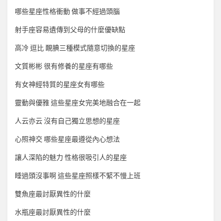
哪些星座性格衝動 做事不經過頭腦
射手座容易遺傳到父母的什麼優缺點
高冷 逗比 靦腆三種模式隨意切換的星座
文質彬彬 很有修養的星座有哪些
有女神經特質的星座女有哪些
靈動與優雅 這些星座女完美地融合在一起
人云亦云 沒有自己獨立思想的星座
心照神交 哪些星座最遵從內心想法
讓人深陷的魅力 性格很吸引人的星座
睡過頭沒事啊 這些星座照樣不緊不慢上班
雙魚座最討厭異性的什麼
水瓶座最討厭異性的什麼