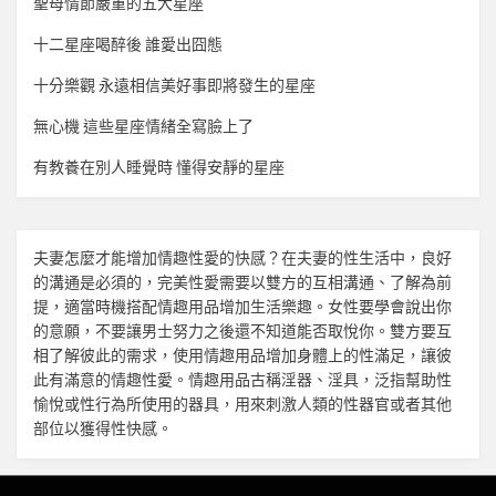
聖母情節嚴重的五大星座
十二星座喝醉後 誰愛出囧態
十分樂觀 永遠相信美好事即將發生的星座
無心機 這些星座情緒全寫臉上了
有教養在別人睡覺時 懂得安靜的星座
夫妻怎麼才能增加
情趣
性愛的快感？在夫妻的性生活中，良好
的溝通是必須的，完美性愛需要以雙方的互相溝通、了解為前
提，適當時機搭配
情趣用品
增加生活樂趣。女性要學會說出你
的意願，不要讓男士努力之後還不知道能否取悅你。雙方要互
相了解彼此的需求，使用
情趣用品
增加身體上的性滿足，讓彼
此有滿意的
情趣
性愛。
情趣用品
古稱淫器、淫具，泛指幫助性
愉悅或性行為所使用的器具，用來刺激人類的性器官或者其他
部位以獲得性快感。