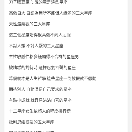
刀子嘴豆腐心 說的竟是這些星座
高傲自大 自認為無所不能但人緣差的三大星座
天性最樂觀的三大星座
這三個星座活得很高傲不向人屈服
不討人嫌 不討人厭的三大星座
生性敏感性格多疑顯得不合群的星座男
被糟糕的對待時 選擇忍氣吞聲的星座
葛優躺才是人生哲學 這些星座一到放假就不想動
期待別人 自動滿足自己要求的星座
有點小成就 就容易沾沾自喜的星座
十二星座女生依賴人的程度排行榜
批判思維很強的五大星座