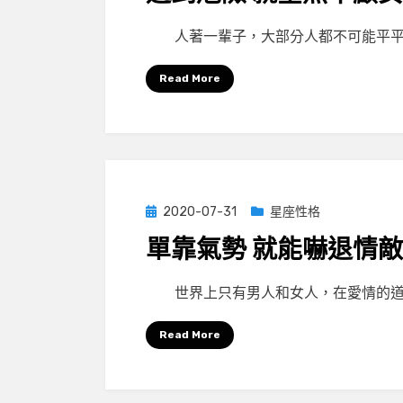
by
小編
人著一輩子，大部分人都不可能平平
Read More
Posted
2020-07-31
星座性格
on
單靠氣勢 就能嚇退情
by
小編
世界上只有男人和女人，在愛情的道
Read More