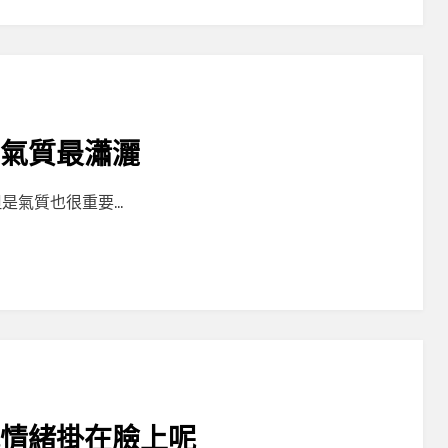
男氣質最瀟灑
是氣質也很重要…
把情緒掛在臉上呢