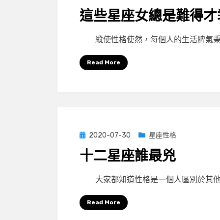
on
這些星座女總是難得才
by
小編
縱使性格使然，每個人的生活脾氣秉
Read More
Posted
2020-07-30
星座性格
on
十二星座誰最兇
by
小編
大家都知道性格是一個人區別於其他
Read More