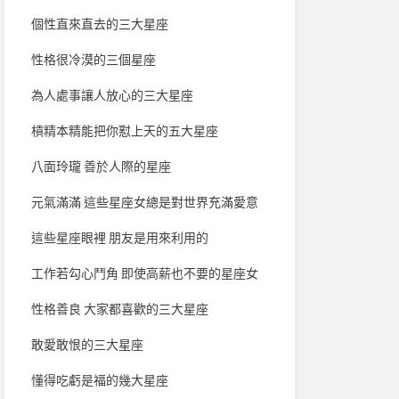
個性直來直去的三大星座
性格很冷漠的三個星座
為人處事讓人放心的三大星座
槓精本精能把你懟上天的五大星座
八面玲瓏 善於人際的星座
元氣滿滿 這些星座女總是對世界充滿愛意
這些星座眼裡 朋友是用來利用的
工作若勾心鬥角 即使高薪也不要的星座女
性格善良 大家都喜歡的三大星座
敢愛敢恨的三大星座
懂得吃虧是福的幾大星座