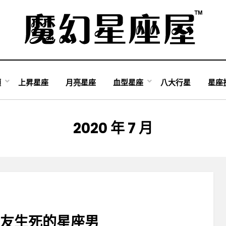
類
上昇星座
月亮星座
血型星座
八大行星
星座
月份
:
2020 年 7 月
女友生死的星座男