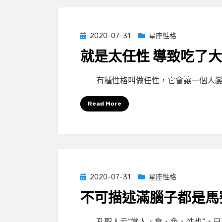
Posted
2020-07-31
星座性格
on
就是太任性 導致吃了
by
小編
有種性格叫做任性，它會讓一個人變
Read More
Posted
2020-07-31
星座性格
on
不可描述滿腦子都是馬
by
小編
孔聖人云“常人，食、色、性也”，只