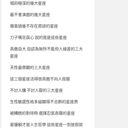
城府極深的幾大星座
最不會演戲的幾大星座
傷害過後不存在原諒的星座
刀子嘴豆腐心 說的竟是這些星座
高傲自大 自認為無所不能但人緣差的三大
星座
天性最樂觀的三大星座
這三個星座活得很高傲不向人屈服
不討人嫌 不討人厭的三大星座
生性敏感性格多疑顯得不合群的星座男
被糟糕的對待時 選擇忍氣吞聲的星座
葛優躺才是人生哲學 這些星座一到放假就