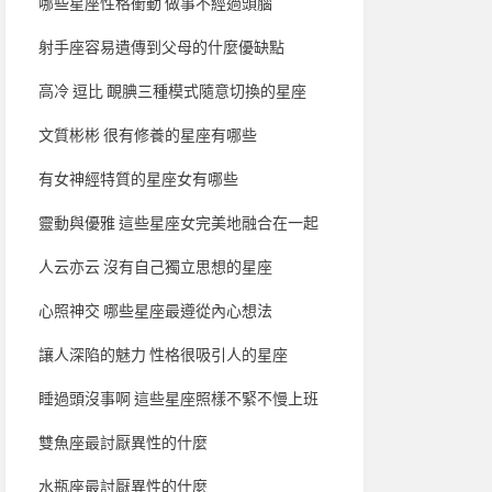
哪些星座性格衝動 做事不經過頭腦
射手座容易遺傳到父母的什麼優缺點
高冷 逗比 靦腆三種模式隨意切換的星座
文質彬彬 很有修養的星座有哪些
有女神經特質的星座女有哪些
靈動與優雅 這些星座女完美地融合在一起
人云亦云 沒有自己獨立思想的星座
心照神交 哪些星座最遵從內心想法
讓人深陷的魅力 性格很吸引人的星座
睡過頭沒事啊 這些星座照樣不緊不慢上班
雙魚座最討厭異性的什麼
水瓶座最討厭異性的什麼