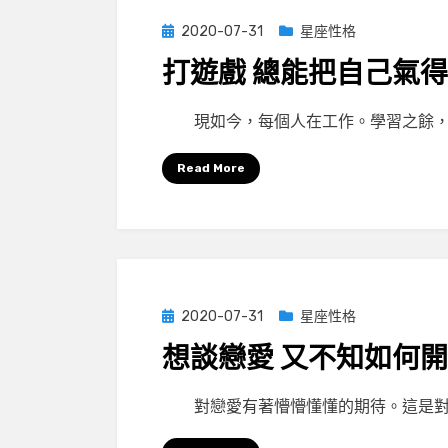
Posted
2020-07-31
星座性格
on
打遊戲 總能把自己氣
by
小編
現如今，每個人在工作。學習之餘，
Read More
Posted
2020-07-31
星座性格
on
想談戀愛 又不知如何
by
小編
對戀愛有著懵懵懂懂的期待。這是對