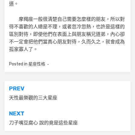
道。
摩羯座一般很清楚自己需要怎麼樣的朋友，所以對
待不喜歡的人總是不理，或者忽冷忽熱，也許是這樣的
區別對待，即使他們在表面上與朋友稱兄道弟，內心卻
不一定會把他們當真心朋友對待，久而久之，就會成為
孤家寡人了。
Posted in
星座性格
文
PREV
章
天性最樂觀的三大星座
導
NEXT
覽
刀子嘴豆腐心 說的竟是這些星座