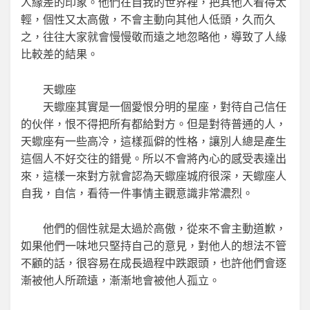
人緣差的印象。他們在自我的世界裡，把其他人看得太
輕，個性又太高傲，不會主動向其他人低頭，久而久
之，往往大家就會慢慢敬而遠之地忽略他，導致了人緣
比較差的結果。
天蠍座
天蠍座其實是一個愛恨分明的星座，對待自己信任
的伙伴，恨不得把所有都給對方。但是對待普通的人，
天蠍座有一些高冷，這樣孤僻的性格，讓別人總是產生
這個人不好交往的錯覺。所以不會將內心的感受表達出
來，這樣一來對方就會認為天蠍座城府很深，天蠍座人
自我，自信，看待一件事情主觀意識非常濃烈。
他們的個性就是太過於高傲，從來不會主動道歉，
如果他們一味地只堅持自己的意見，對他人的想法不管
不顧的話，很容易在成長過程中跌跟頭，也許他們會逐
漸被他人所疏遠，漸漸地會被他人孤立。