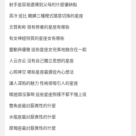
射手座容易遺傳到父母的什麼優缺點
高冷 逗比 靦腆三種模式隨意切換的星座
文質彬彬 很有修養的星座有哪些
有女神經特質的星座女有哪些
靈動與優雅 這些星座女完美地融合在一起
人云亦云 沒有自己獨立思想的星座
心照神交 哪些星座最遵從內心想法
讓人深陷的魅力 性格很吸引人的星座
睡過頭沒事啊 這些星座照樣不緊不慢上班
雙魚座最討厭異性的什麼
水瓶座最討厭異性的什麼
摩羯座最討厭異性的什麼