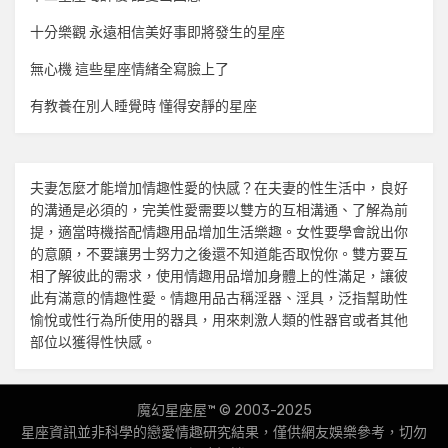
十分樂觀 永遠相信美好事即將發生的星座
無心機 這些星座情緒全寫臉上了
有教養在別人睡覺時 懂得安靜的星座
夫妻怎麼才能增加
情趣
性愛的快感？在夫妻的性生活中，良好
的溝通是必須的，完美性愛需要以雙方的互相溝通、了解為前
提，適當時機搭配
情趣用品
增加生活樂趣。女性要學會說出你
的意願，不要讓男士努力之後還不知道能否取悅你。雙方要互
相了解彼此的需求，使用
情趣用品
增加身體上的性滿足，讓彼
此有滿意的
情趣
性愛。
情趣用品
古稱淫器、淫具，泛指幫助性
愉悅或性行為所使用的器具，用來刺激人類的性器官或者其他
部位以獲得性快感。
魔幻星座屋™ © 2003-2025
星座資訊並非科學的戀愛
情趣
研究結果，僅供網友娛樂參考，切勿