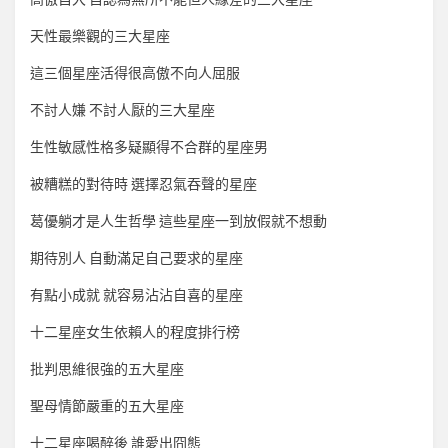
天性最樂觀的三大星座
這三個星座活得很高傲不向人屈服
不討人嫌 不討人厭的三大星座
生性敏感性格多疑顯得不合群的星座男
被糟糕的對待時 選擇忍氣吞聲的星座
葛優躺才是人生哲學 這些星座一到放假就不想動
期待別人 自動滿足自己要求的星座
有點小成就 就容易沾沾自喜的星座
十二星座女生依賴人的程度排行榜
批判思維很強的五大星座
聖母情節嚴重的五大星座
十二星座喝醉後 誰愛出囧態