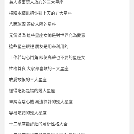
為人處事讓人放心的三大星座
槓精本精能把你懟上天的五大星座
八面玲瓏 善於人際的星座
元氣滿滿 這些星座女總是對世界充滿愛意
這些星座眼裡 朋友是用來利用的
工作若勾心鬥角 即使高薪也不要的星座女
性格善良 大家都喜歡的三大星座
敢愛敢恨的三大星座
懂得吃虧是福的幾大星座
單純沒啥心機 易遭算計的幾大星座
容易吃醋的幾大星座
十二星座最詳細的解析性格大全