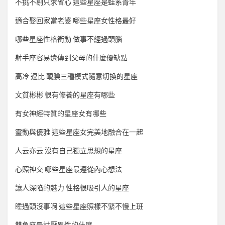
不挑不剔只求省心 這些星座是蛙系青年
適合娶回家當老婆 哪些星座女性格最好
哪些星座性格衝動 做事不經過頭腦
射手座容易遺傳到父母的什麼優缺點
高冷 逗比 靦腆三種模式隨意切換的星座
文質彬彬 很有修養的星座有哪些
有女神經特質的星座女有哪些
靈動與優雅 這些星座女完美地融合在一起
人云亦云 沒有自己獨立思想的星座
心照神交 哪些星座最遵從內心想法
讓人深陷的魅力 性格很吸引人的星座
睡過頭沒事啊 這些星座照樣不緊不慢上班