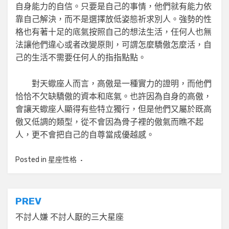
自身能力的自信。只要是自己的事情，他們就有能力依
靠自己解決，而不是選擇放低姿態祈求別人。強勢的性
格也有著十足的底氣按照自己的想法生活，任何人也無
法讓他們違心或者改變原則，可謂怎麼驕傲怎麼活，自
己的生活不需要任何人的指指點點。
對天蠍座人而言，高傲是一種實力的證明，而他們
恰恰不欠缺驕傲的資本和底氣。也許因為自身的高傲，
會讓天蠍座人顯得有些特立獨行，但是他們又屬於既高
傲又低調的類型，從不會因為骨子裡的傲氣而瞧不起
人，更不會把自己的自尊當成優越感。
Posted in
星座性格
文
PREV
章
不討人嫌 不討人厭的三大星座