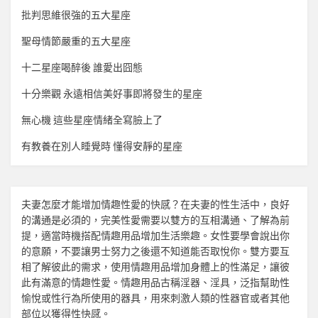
批判思維很強的五大星座
聖母情節嚴重的五大星座
十二星座喝醉後 誰愛出囧態
十分樂觀 永遠相信美好事即將發生的星座
無心機 這些星座情緒全寫臉上了
有教養在別人睡覺時 懂得安靜的星座
夫妻怎麼才能增加
情趣
性愛的快感？在夫妻的性生活中，良好
的溝通是必須的，完美性愛需要以雙方的互相溝通、了解為前
提，適當時機搭配
情趣用品
增加生活樂趣。女性要學會說出你
的意願，不要讓男士努力之後還不知道能否取悅你。雙方要互
相了解彼此的需求，使用
情趣用品
增加身體上的性滿足，讓彼
此有滿意的
情趣
性愛。
情趣用品
古稱淫器、淫具，泛指幫助性
愉悅或性行為所使用的器具，用來刺激人類的性器官或者其他
部位以獲得性快感。