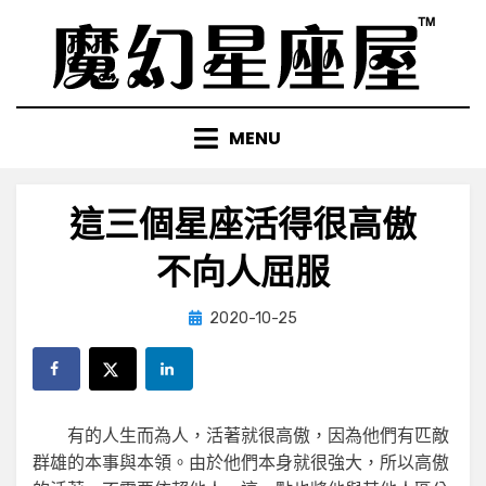
Skip
to
content
MENU
這三個星座活得很高傲
不向人屈服
Posted
by
2020-10-25
小編
on
有的人生而為人，活著就很高傲，因為他們有匹敵
群雄的本事與本領。由於他們本身就很強大，所以高傲