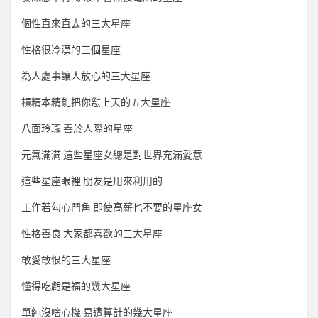
個性直來直去的三大星座
性格很冷漠的三個星座
為人處事讓人放心的三大星座
槓精本精能把你懟上天的五大星座
八面玲瓏 善於人際的星座
元氣滿滿 這些星座女總是對世界充滿愛意
這些星座眼裡 朋友是用來利用的
工作若勾心鬥角 即使高薪也不要的星座女
性格善良 大家都喜歡的三大星座
敢愛敢恨的三大星座
懂得吃虧是福的幾大星座
單純沒啥心機 易遭算計的幾大星座