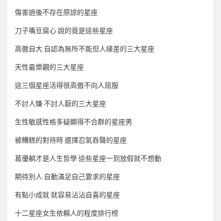
傷害過後不存在原諒的星座
刀子嘴豆腐心 說的竟是這些星座
高傲自大 自認為無所不能但人緣差的三大星座
天性最樂觀的三大星座
這三個星座活得很高傲不向人屈服
不討人嫌 不討人厭的三大星座
生性敏感性格多疑顯得不合群的星座男
被糟糕的對待時 選擇忍氣吞聲的星座
葛優躺才是人生哲學 這些星座一到放假就不想動
期待別人 自動滿足自己要求的星座
有點小成就 就容易沾沾自喜的星座
十二星座女生依賴人的程度排行榜