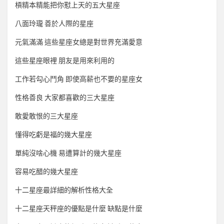
槓精本精能把你懟上天的五大星座
八面玲瓏 善於人際的星座
元氣滿滿 這些星座女總是對世界充滿愛意
這些星座眼裡 朋友是用來利用的
工作若勾心鬥角 即使高薪也不要的星座女
性格善良 大家都喜歡的三大星座
敢愛敢恨的三大星座
懂得吃虧是福的幾大星座
單純沒啥心機 易遭算計的幾大星座
容易吃醋的幾大星座
十二星座最詳細的解析性格大全
十二星座天秤座的優點是什麼 缺點是什麼