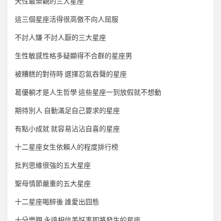
天性最樂觀的三大星座
這三個星座活得很高傲不向人屈服
不討人嫌 不討人厭的三大星座
生性敏感性格多疑顯得不合群的星座男
被糟糕的對待時 選擇忍氣吞聲的星座
葛優躺才是人生哲學 這些星座一到放假就不想動
期待別人 自動滿足自己要求的星座
有點小成就 就容易沾沾自喜的星座
十二星座女生依賴人的程度排行榜
批判思維很強的五大星座
聖母情節嚴重的五大星座
十二星座喝醉後 誰愛出囧態
十分樂觀 永遠相信美好事即將發生的星座