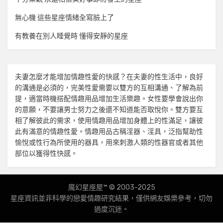
無心機 這些星座情緒全寫臉上了
有教養在別人睡覺時 懂得安靜的星座
夫妻怎麼才能增加
情趣
性愛的快感？在夫妻的性生活中，良好
的溝通是必須的，完美性愛需要以雙方的互相溝通、了解為前
提，適當時機搭配
情趣用品
增加生活樂趣。女性要學會說出你
的意願，不要讓男士努力之後還不知道能否取悅你。雙方要互
相了解彼此的需求，使用
情趣用品
增加身體上的性滿足，讓彼
此有滿意的
情趣
性愛。
情趣用品
古稱淫器、淫具，泛指幫助性
愉悅或性行為所使用的器具，用來刺激人類的性器官或者其他
部位以獲得性快感。
魔幻星座屋™ © 2003-2025
星座資訊並非科學的戀愛
情趣
研究結果，僅供網友娛樂參考，切勿
過度沉迷。
Amphibious Theme by
TemplatePocket
⋅
Powered by
WordPress