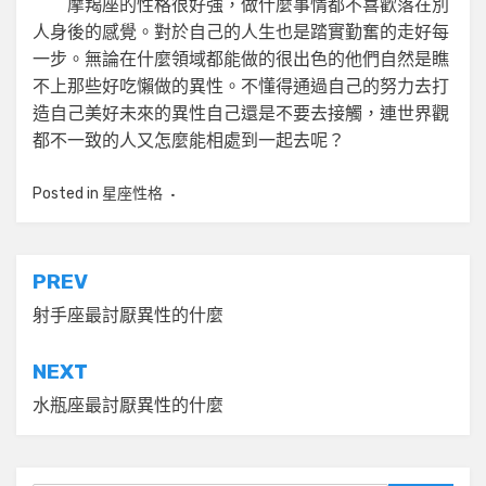
摩羯座的性格很好強，做什麼事情都不喜歡落在別
人身後的感覺。對於自己的人生也是踏實勤奮的走好每
一步。無論在什麼領域都能做的很出色的他們自然是瞧
不上那些好吃懶做的異性。不懂得通過自己的努力去打
造自己美好未來的異性自己還是不要去接觸，連世界觀
都不一致的人又怎麼能相處到一起去呢？
Posted in
星座性格
文
PREV
章
射手座最討厭異性的什麼
導
NEXT
覽
水瓶座最討厭異性的什麼