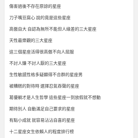
傷害過後不存在原諒的星座
刀子嘴豆腐心 說的竟是這些星座
高傲自大 自認為無所不能但人緣差的三大星座
天性最樂觀的三大星座
這三個星座活得很高傲不向人屈服
不討人嫌 不討人厭的三大星座
生性敏感性格多疑顯得不合群的星座男
被糟糕的對待時 選擇忍氣吞聲的星座
葛優躺才是人生哲學 這些星座一到放假就不想動
期待別人 自動滿足自己要求的星座
有點小成就 就容易沾沾自喜的星座
十二星座女生依賴人的程度排行榜