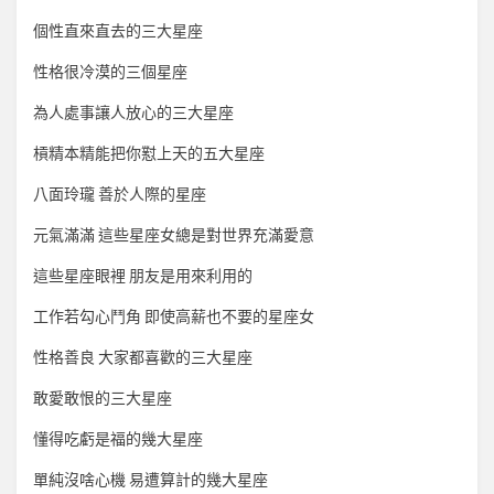
個性直來直去的三大星座
性格很冷漠的三個星座
為人處事讓人放心的三大星座
槓精本精能把你懟上天的五大星座
八面玲瓏 善於人際的星座
元氣滿滿 這些星座女總是對世界充滿愛意
這些星座眼裡 朋友是用來利用的
工作若勾心鬥角 即使高薪也不要的星座女
性格善良 大家都喜歡的三大星座
敢愛敢恨的三大星座
懂得吃虧是福的幾大星座
單純沒啥心機 易遭算計的幾大星座