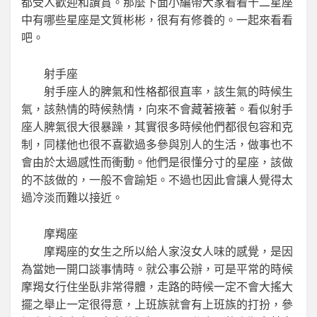
都受人歡迎和讚賞。那麼下面小編帶大家看看十二星座
中有哪些星座是文質彬彬，很有有修養的。一起來看看
吧。
射手座
射手座人的脾氣和性格都很直率，該生氣的時候生
氣，該熱情的時候熱情，向來不會藏著掖著。看似射手
座人脾氣很大很暴躁，其實很多時候他們都很包容和克
制，同樣他也很不喜歡過多參與別人的生活，做事也不
會由於太過感性而衝動。他們是很懂分寸的星座，該做
的不該做的，一般不會踰矩。不過也因此會讓人覺得太
過冷淡而難以接近。
摩羯座
摩羯座的女生之所以給人家沒女人味的感覺，是因
為當她一開口談事情時。就公事公辦，可是平常的時候
摩羯女行住坐臥非常得體，走路的時候一定不會大搖大
擺之舉止一定很得意，上班族就會有上班族的打扮，參