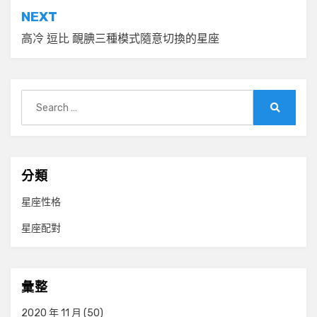
導
NEXT
覽
高冷 逗比 靦腆三種模式隨意切換的星座
Search
for:
Search
分類
星座性格
星座配對
彙整
2020 年 11 月
(50)