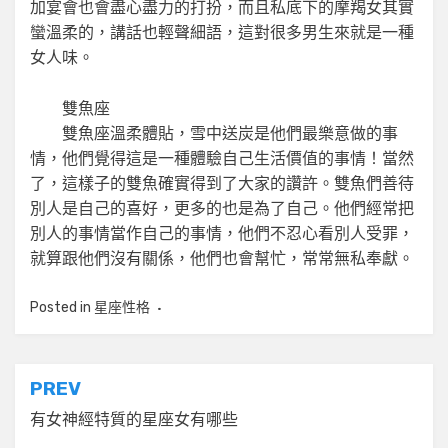
加宴會也會盡心盡力的打扮，而且私底下的摩羯女其實
蠻溫柔的，講話也輕聲細語，這對很多男生來就是一種
女人味。
雙魚座
雙魚座溫柔體貼，雪中送炭是他們最樂意做的事
情，他們覺得這是一種體驗自己生活價值的事情！當然
了，這樣子的雙魚確實得到了大家的讚許。雙魚們善待
別人是自己的喜好，更多的也是為了自己。他們經常把
別人的事情當作自己的事情，他們不忍心看別人受罪，
就算跟他們沒有關係，他們也會幫忙，常常無私奉獻。
Posted in
星座性格
文
PREV
章
有女神經特質的星座女有哪些