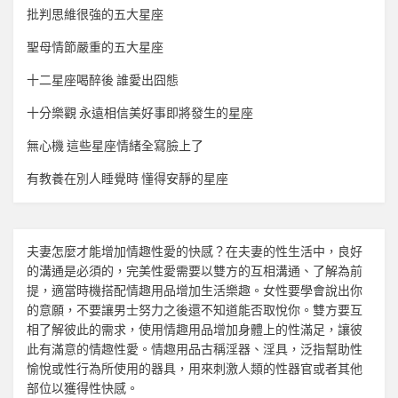
批判思維很強的五大星座
聖母情節嚴重的五大星座
十二星座喝醉後 誰愛出囧態
十分樂觀 永遠相信美好事即將發生的星座
無心機 這些星座情緒全寫臉上了
有教養在別人睡覺時 懂得安靜的星座
夫妻怎麼才能增加
情趣
性愛的快感？在夫妻的性生活中，良好
的溝通是必須的，完美性愛需要以雙方的互相溝通、了解為前
提，適當時機搭配
情趣用品
增加生活樂趣。女性要學會說出你
的意願，不要讓男士努力之後還不知道能否取悅你。雙方要互
相了解彼此的需求，使用
情趣用品
增加身體上的性滿足，讓彼
此有滿意的
情趣
性愛。
情趣用品
古稱淫器、淫具，泛指幫助性
愉悅或性行為所使用的器具，用來刺激人類的性器官或者其他
部位以獲得性快感。