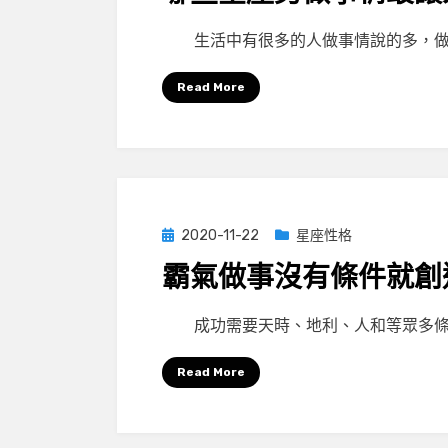
by
小編
生活中有很多的人做事情說的多，做
Read More
Posted
2020-11-22
星座性格
on
霸氣做事沒有條件就創
by
小編
成功需要天時、地利、人和等眾多條
Read More