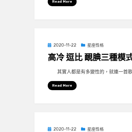
Read More
Posted
2020-11-22
星座性格
on
高冷 逗比 靦腆三種模
by
小編
其實人都是有多變性的，就連一首歌
Read More
Posted
2020-11-22
星座性格