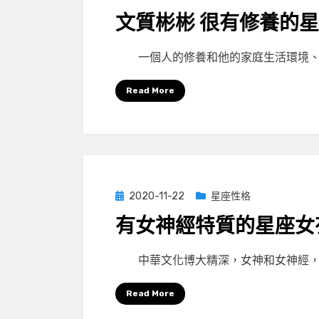
on
文質彬彬 很有修養的
by
小編
一個人的修養和他的家庭生活環境、
Read More
Posted
2020-11-22
星座性格
on
有女神經特質的星座女
by
小編
中華文化博大精深，女神和女神經，
Read More