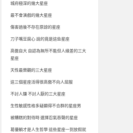
城府極深的幾大星座
最不會演戲的幾大星座
傷害過後不存在原諒的星座
刀子嘴豆腐心 說的竟是這些星座
高傲自大 自認為無所不能但人緣差的三大
星座
天性最樂觀的三大星座
這三個星座活得很高傲不向人屈服
不討人嫌 不討人厭的三大星座
生性敏感性格多疑顯得不合群的星座男
被糟糕的對待時 選擇忍氣吞聲的星座
葛優躺才是人生哲學 這些星座一到放假就