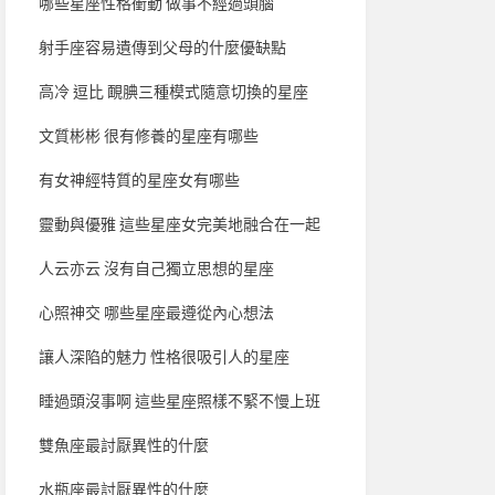
哪些星座性格衝動 做事不經過頭腦
射手座容易遺傳到父母的什麼優缺點
高冷 逗比 靦腆三種模式隨意切換的星座
文質彬彬 很有修養的星座有哪些
有女神經特質的星座女有哪些
靈動與優雅 這些星座女完美地融合在一起
人云亦云 沒有自己獨立思想的星座
心照神交 哪些星座最遵從內心想法
讓人深陷的魅力 性格很吸引人的星座
睡過頭沒事啊 這些星座照樣不緊不慢上班
雙魚座最討厭異性的什麼
水瓶座最討厭異性的什麼