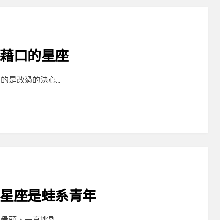
找藉口的星座
的是改過的決心…
些星座是蛙系青年
骨頭，一直挑剔…