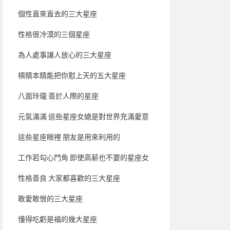
個性直來直去的三大星座
性格很冷漠的三個星座
為人處事讓人放心的三大星座
槓精本精能把你懟上天的五大星座
八面玲瓏 善於人際的星座
元氣滿滿 這些星座女總是對世界充滿愛意
這些星座眼裡 朋友是用來利用的
工作若勾心鬥角 即使高薪也不要的星座女
性格善良 大家都喜歡的三大星座
敢愛敢恨的三大星座
懂得吃虧是福的幾大星座