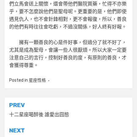
們立馬會送上關懷，還會帶他們醫院買藥，忙得不亦樂
乎，要不怎麼說他們是聖母呢。更重要的是，他們即使
遇見仇人，也不會針鋒相對，更不會報復，所以，善良
的他們有時往往會吃虧，不過沒關係，好人終有好報。
擁有一顆善良的心是件好事，但過分了就不好了，
尤其是成為聖母，會讓一些人很厭煩。所以大家一定要
注意自己的言行，控制好善良的度，有原則的善良，才
會獲得尊重。
Posted in
星座性格
文
PREV
章
十二星座喝醉後 誰愛出囧態
導
NEXT