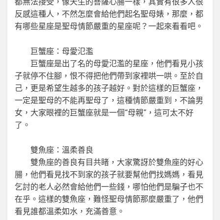
都無法接受，像天生的菩薩心腸一樣，其實有很多人很
反感這種人，不然怎麼會給他們起名聖母婊，那麼，都
有哪些星座是聖母情節嚴重的星座呢？一起來看看吧。
巨蟹座：母愛氾濫
巨蟹座是出了名的母愛氾濫的星座，他們看見小孩
子就停不住腳，恨不得把他們帶到家裡哄一哄。至於自
己，更是希望生越多的孩子越好。對於這樣的巨蟹座，
一定是聖母的不能再聖母了，這種情節嚴重到，不論男
女，大家眼裡的巨蟹座就是一個“母親”，這可太不好
了。
雙魚座：溫柔善良
雙魚座的善良有目共睹，大家驚訝於雙魚座的好心
腸，他們看見找不到家的孩子就要幫他們找媽媽，看見
乞討的老人必然會給他們一些錢，哪怕他們是騙子也不
在乎。這樣的雙魚座，難怪聖母情節那麼嚴重了，他們
看見誰都溫柔如水，充滿善意。