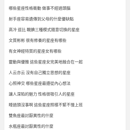
哪些星座性格衝動 做事不經過頭腦
射手座容易遺傳到父母的什麼優缺點
高冷 逗比 靦腆三種模式隨意切換的星座
文質彬彬 很有修養的星座有哪些
有女神經特質的星座女有哪些
靈動與優雅 這些星座女完美地融合在一起
人云亦云 沒有自己獨立思想的星座
心照神交 哪些星座最遵從內心想法
讓人深陷的魅力 性格很吸引人的星座
睡過頭沒事啊 這些星座照樣不緊不慢上班
雙魚座最討厭異性的什麼
水瓶座最討厭異性的什麼