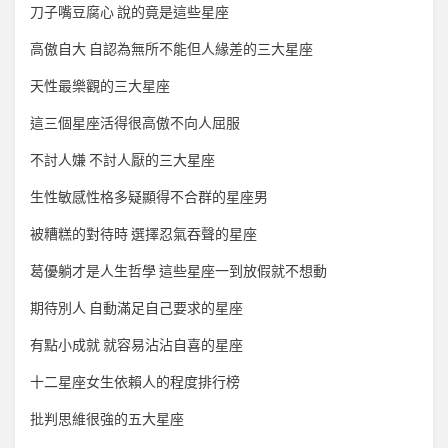
刀子嘴豆腐心 說的竟是這些星座
高傲自大 自認為無所不能但人緣差的三大星座
天性最樂觀的三大星座
這三個星座活得很高傲不向人屈服
不討人嫌 不討人厭的三大星座
生性敏感性格多疑顯得不合群的星座男
被糟糕的對待時 選擇忍氣吞聲的星座
葛優躺才是人生哲學 這些星座一到放假就不想動
期待別人 自動滿足自己要求的星座
有點小成就 就容易沾沾自喜的星座
十二星座女生依賴人的程度排行榜
批判思維很強的五大星座