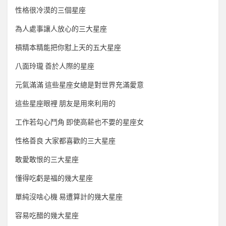
性格很冷漠的三個星座
為人處事讓人放心的三大星座
槓精本精能把你懟上天的五大星座
八面玲瓏 善於人際的星座
元氣滿滿 這些星座女總是對世界充滿愛意
這些星座眼裡 朋友是用來利用的
工作若勾心鬥角 即使高薪也不要的星座女
性格善良 大家都喜歡的三大星座
敢愛敢恨的三大星座
懂得吃虧是福的幾大星座
單純沒啥心機 易遭算計的幾大星座
容易吃醋的幾大星座