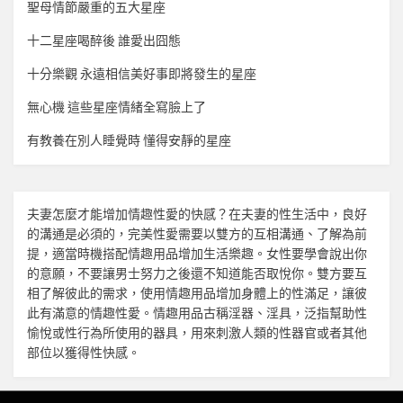
聖母情節嚴重的五大星座
十二星座喝醉後 誰愛出囧態
十分樂觀 永遠相信美好事即將發生的星座
無心機 這些星座情緒全寫臉上了
有教養在別人睡覺時 懂得安靜的星座
夫妻怎麼才能增加
情趣
性愛的快感？在夫妻的性生活中，良好
的溝通是必須的，完美性愛需要以雙方的互相溝通、了解為前
提，適當時機搭配
情趣用品
增加生活樂趣。女性要學會說出你
的意願，不要讓男士努力之後還不知道能否取悅你。雙方要互
相了解彼此的需求，使用
情趣用品
增加身體上的性滿足，讓彼
此有滿意的
情趣
性愛。
情趣用品
古稱淫器、淫具，泛指幫助性
愉悅或性行為所使用的器具，用來刺激人類的性器官或者其他
部位以獲得性快感。