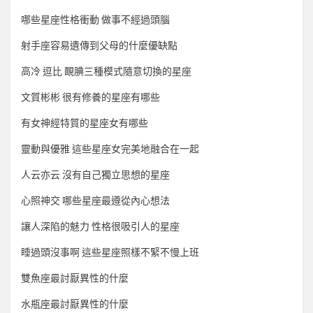
哪些星座性格衝動 做事不經過頭腦
射手座容易遺傳到父母的什麼優缺點
高冷 逗比 靦腆三種模式隨意切換的星座
文質彬彬 很有修養的星座有哪些
有女神經特質的星座女有哪些
靈動與優雅 這些星座女完美地融合在一起
人云亦云 沒有自己獨立思想的星座
心照神交 哪些星座最遵從內心想法
讓人深陷的魅力 性格很吸引人的星座
睡過頭沒事啊 這些星座照樣不緊不慢上班
雙魚座最討厭異性的什麼
水瓶座最討厭異性的什麼