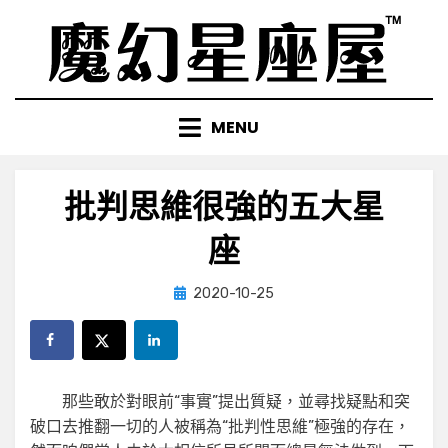
Skip
to
content
MENU
批判思維很強的五大星
座
Posted
by
2020-10-25
小編
on
那些敢於對眼前“事實”提出質疑，並尋找疑點和突
破口去推翻一切的人被稱為“批判性思維”極強的存在，