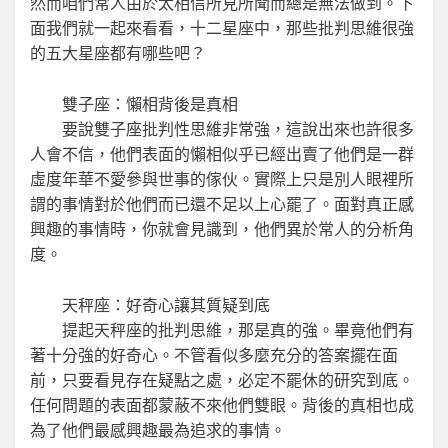
然而咱們常人由於太相信所見所聞而總是無法做到。下
面我們就一起來看看，十二星座中，那些批判思維很強
的五大星座都有哪些吧？
雙子座：懶相背後是真相
要說雙子座批判性思維非常強，這說出來也許很多
人會不信，他們表面的懶相似乎已經出賣了他們是一群
虛度年華不愛參與世事的傢伙。實際上只是別人眼裡所
謂的事情對於他們而已還不足以上心罷了。面對真正感
興趣的事情時，你就會見識到，他們異於常人的分析角
度。
天秤座：好奇心讓其質疑到底
提起天秤座的批判思維，那是真的強。畢竟他們有
著十分強的好奇心。不管看似多麼充分的答案擺在面
前，只要看見存在疑點之處，必定不罷休的研究到底。
任何問題的表面都蒙蔽不來他們雙眼。背後的真相也成
為了他們最感興趣最為追求的事情。