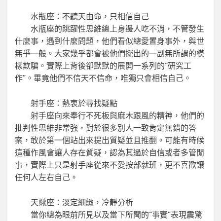
水瓶座：不聽天由命，只相信自己
水瓶座的跳躍性思維總上身邊人吃不消，不管發生
什麼事，遇到什麼問題，他們看似總愛置身事外，與世
無爭一般。大家幾乎都會被他們擺出的一副無所謂的模
樣欺騙。實際上背後卻默默的展開一系列的“研究工
作”。畢竟他們不信天不信命，唯獨只會相信自己。
射手座：熱衷於尋找疑點
射手座向來奉行不死板與麻木跟風的精神，他們的
批判性思維非常強，對於很多別人一致肯定無錯的答
案，敢於第一個站出來提出質疑並且推翻。可能有時候
這種作風會讓人存在質疑，認為其過於自信或者多管閒
事，實際上只是射手座從來不愛按部就班，更不喜歡讓
任何人左右自己。
天蠍座：淡定細緻，冷靜分析
當你總為眼前所見以及當下所聞的“事實”表現震驚