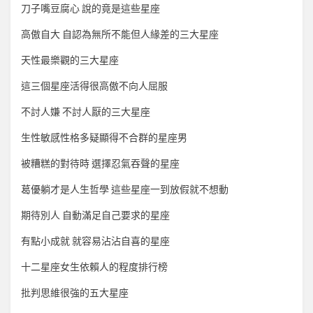
刀子嘴豆腐心 說的竟是這些星座
高傲自大 自認為無所不能但人緣差的三大星座
天性最樂觀的三大星座
這三個星座活得很高傲不向人屈服
不討人嫌 不討人厭的三大星座
生性敏感性格多疑顯得不合群的星座男
被糟糕的對待時 選擇忍氣吞聲的星座
葛優躺才是人生哲學 這些星座一到放假就不想動
期待別人 自動滿足自己要求的星座
有點小成就 就容易沾沾自喜的星座
十二星座女生依賴人的程度排行榜
批判思維很強的五大星座