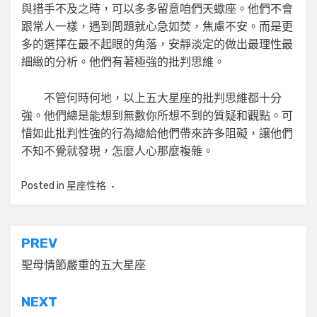
與措手不及之時，可以多多留意咱們天蠍座。他們不會
跟常人一樣，遇到問題就心急如焚，焦慮不安。而是更
多的選擇在最不起眼的角落，安靜淡定的做出最理性最
細緻的分析。他們有著極強的批判思維。
不管何時何地，以上五大星座的批判思維都十分
強。他們總是能想到無數你所想不到的質疑和觀點。可
惜如此批判性強的行為總給他們帶來許多阻礙，讓他們
不知不覺就發現，怎麼人心那麼複雜。
Posted in
星座性格
文
PREV
章
聖母情節嚴重的五大星座
導
NEXT