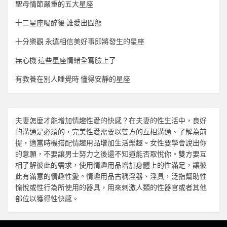
聖母情節嚴重的五大星座
十二星座喝醉後 誰愛出囧態
十分樂觀 永遠相信美好事即將發生的星座
無心機 這些星座情緒全寫臉上了
有教養在別人睡覺時 懂得安靜的星座
夫妻怎麼才能增加
情趣
性愛的快感？在夫妻的性生活中，良好
的溝通是必須的，完美性愛需要以雙方的互相溝通、了解為前
提，適當時機搭配
情趣用品
增加生活樂趣。女性要學會說出你
的意願，不要讓男士努力之後還不知道能否取悅你。雙方要互
相了解彼此的需求，使用
情趣用品
增加身體上的性滿足，讓彼
此有滿意的
情趣
性愛。
情趣用品
古稱淫器、淫具，泛指幫助性
愉悅或性行為所使用的器具，用來刺激人類的性器官或者其他
部位以獲得性快感。