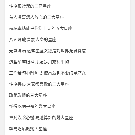
性格很冷漠的三個星座
為人處事讓人放心的三大星座
槓精本精能把你懟上天的五大星座
八面玲瓏 善於人際的星座
元氣滿滿 這些星座女總是對世界充滿愛意
這些星座眼裡 朋友是用來利用的
工作若勾心鬥角 即使高薪也不要的星座女
性格善良 大家都喜歡的三大星座
敢愛敢恨的三大星座
懂得吃虧是福的幾大星座
單純沒啥心機 易遭算計的幾大星座
容易吃醋的幾大星座