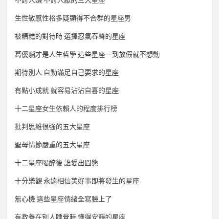
不討人嫌 不討人厭的三大星座
生性敏感性格多疑顯得不合群的星座男
被糟糕的對待時 選擇忍氣吞聲的星座
葛優躺才是人生哲學 這些星座一到放假就不想動
期待別人 自動滿足自己要求的星座
有點小成就 就容易沾沾自喜的星座
十二星座女生依賴人的程度排行榜
批判思維很強的五大星座
聖母情節嚴重的五大星座
十二星座喝醉後 誰愛出囧態
十分樂觀 永遠相信美好事即將發生的星座
無心機 這些星座情緒全寫臉上了
有教養在別人睡覺時 懂得安靜的星座