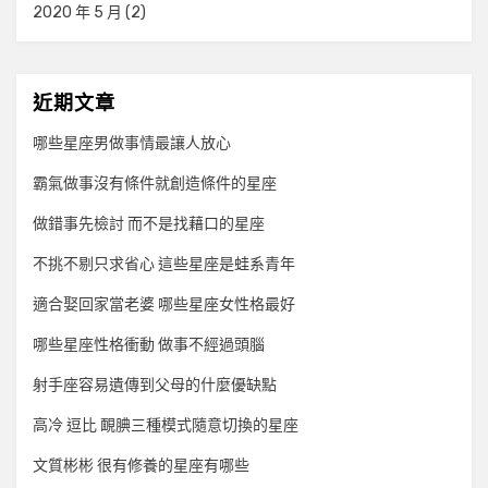
2020 年 5 月
(2)
近期文章
哪些星座男做事情最讓人放心
霸氣做事沒有條件就創造條件的星座
做錯事先檢討 而不是找藉口的星座
不挑不剔只求省心 這些星座是蛙系青年
適合娶回家當老婆 哪些星座女性格最好
哪些星座性格衝動 做事不經過頭腦
射手座容易遺傳到父母的什麼優缺點
高冷 逗比 靦腆三種模式隨意切換的星座
文質彬彬 很有修養的星座有哪些