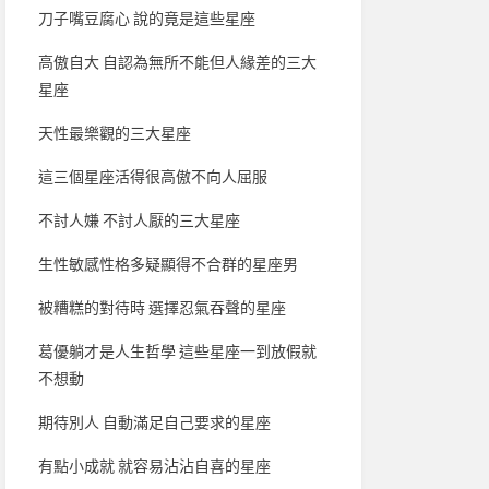
刀子嘴豆腐心 說的竟是這些星座
高傲自大 自認為無所不能但人緣差的三大
星座
天性最樂觀的三大星座
這三個星座活得很高傲不向人屈服
不討人嫌 不討人厭的三大星座
生性敏感性格多疑顯得不合群的星座男
被糟糕的對待時 選擇忍氣吞聲的星座
葛優躺才是人生哲學 這些星座一到放假就
不想動
期待別人 自動滿足自己要求的星座
有點小成就 就容易沾沾自喜的星座