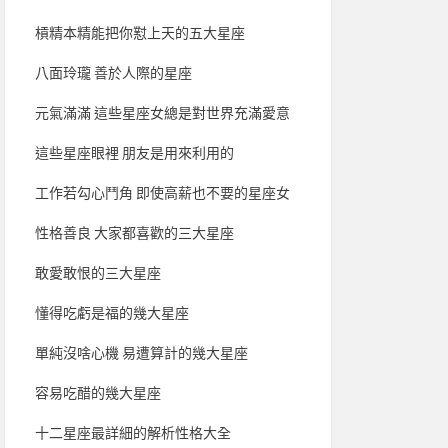
槓精本精能把你懟上天的五大星座
八面玲瓏 善於人際的星座
元氣滿滿 這些星座女總是對世界充滿愛意
這些星座眼裡 朋友是用來利用的
工作若勾心鬥角 即使高薪也不要的星座女
性格善良 大家都喜歡的三大星座
敢愛敢恨的三大星座
懂得吃虧是福的幾大星座
單純沒啥心機 易遭算計的幾大星座
容易吃醋的幾大星座
十二星座最詳細的解析性格大全