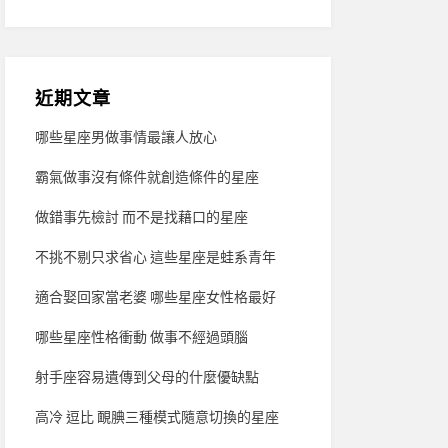
近期文章
哪些星座男做事情最讓人放心
霸氣做事沒有條件就創造條件的星座
做錯事先檢討 而不是找藉口的星座
不挑不剔只求省心 這些星座是蛙系青年
適合娶回家當老婆 哪些星座女性格最好
哪些星座性格衝動 做事不經過頭腦
射手座容易遺傳到父母的什麼優缺點
高冷 逗比 靦腆三種模式隨意切換的星座