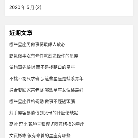
2020 年 5 月
(2)
近期文章
哪些星座男做事情最讓人放心
霸氣做事沒有條件就創造條件的星座
做錯事先檢討 而不是找藉口的星座
不挑不剔只求省心 這些星座是蛙系青年
適合娶回家當老婆 哪些星座女性格最好
哪些星座性格衝動 做事不經過頭腦
射手座容易遺傳到父母的什麼優缺點
高冷 逗比 靦腆三種模式隨意切換的星座
文質彬彬 很有修養的星座有哪些