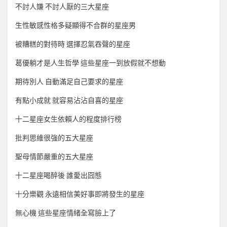
不討人嫌 不討人厭的三大星座
生性敏感性格多疑顯得不合群的星座男
被糟糕的對待時 選擇忍氣吞聲的星座
葛優躺才是人生哲學 這些星座一到放假就不想動
期待別人 自動滿足自己要求的星座
有點小成就 就容易沾沾自喜的星座
十二星座女生依賴人的程度排行榜
批判思維很強的五大星座
聖母情節嚴重的五大星座
十二星座喝醉後 誰愛出囧態
十分樂觀 永遠相信美好事即將發生的星座
無心機 這些星座情緒全寫臉上了