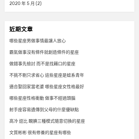
2020 年 5 月
(2)
近期文章
哪些星座男做事情最讓人放心
霸氣做事沒有條件就創造條件的星座
做錯事先檢討 而不是找藉口的星座
不挑不剔只求省心 這些星座是蛙系青年
適合娶回家當老婆 哪些星座女性格最好
哪些星座性格衝動 做事不經過頭腦
射手座容易遺傳到父母的什麼優缺點
高冷 逗比 靦腆三種模式隨意切換的星座
文質彬彬 很有修養的星座有哪些