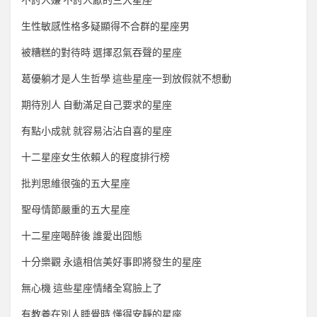
不討人嫌 不討人厭的三大星座
生性敏感性格多疑顯得不合群的星座男
被糟糕的對待時 選擇忍氣吞聲的星座
葛優躺才是人生哲學 這些星座一到放假就不想動
期待別人 自動滿足自己要求的星座
有點小成就 就容易沾沾自喜的星座
十二星座女生依賴人的程度排行榜
批判思維很強的五大星座
聖母情節嚴重的五大星座
十二星座喝醉後 誰愛出囧態
十分樂觀 永遠相信美好事即將發生的星座
無心機 這些星座情緒全寫臉上了
有教養在別人睡覺時 懂得安靜的星座