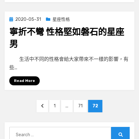
Posted
2020-05-31
星座性格
on
寧折不彎 性格堅如磐石的星座
男
by
小編
生活中不同的性格會給大家帶來不一樣的影響，有
些…
Read More
文
PREVIOUS
PAGE
PAGE
PAGE
1
...
71
72
章
PAGE
分
Search
頁
for: