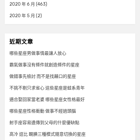
2020 年 6 月
(463)
2020 年 5 月
(2)
近期文章
哪些星座男做事情最讓人放心
霸氣做事沒有條件就創造條件的星座
做錯事先檢討 而不是找藉口的星座
不挑不剔只求省心 這些星座是蛙系青年
適合娶回家當老婆 哪些星座女性格最好
哪些星座性格衝動 做事不經過頭腦
射手座容易遺傳到父母的什麼優缺點
高冷 逗比 靦腆三種模式隨意切換的星座