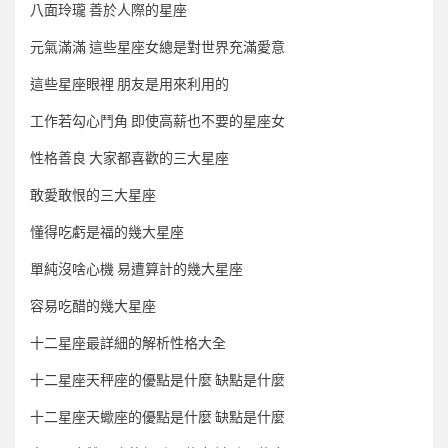
八面玲瓏 善於人際的星座
元氣滿滿 這些星座女總是對世界充滿愛意
這些星座眼裡 朋友是用來利用的
工作若勾心鬥角 即使高薪也不要的星座女
性格善良 大家都喜歡的三大星座
敢愛敢恨的三大星座
懂得吃虧是福的幾大星座
單純沒啥心機 易遭算計的幾大星座
容易吃醋的幾大星座
十二星座最詳細的解析性格大全
十二星座天秤座的優點是什麼 缺點是什麼
十二星座天蠍座的優點是什麼 缺點是什麼