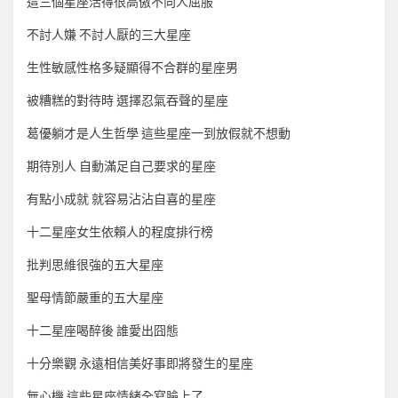
這三個星座活得很高傲不向人屈服
不討人嫌 不討人厭的三大星座
生性敏感性格多疑顯得不合群的星座男
被糟糕的對待時 選擇忍氣吞聲的星座
葛優躺才是人生哲學 這些星座一到放假就不想動
期待別人 自動滿足自己要求的星座
有點小成就 就容易沾沾自喜的星座
十二星座女生依賴人的程度排行榜
批判思維很強的五大星座
聖母情節嚴重的五大星座
十二星座喝醉後 誰愛出囧態
十分樂觀 永遠相信美好事即將發生的星座
無心機 這些星座情緒全寫臉上了