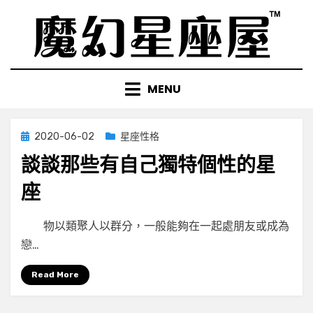
Skip
to
content
MENU
Posted
2020-06-02
星座性格
on
談談那些有自己獨特個性的星
座
by
小編
物以類聚人以群分，一般能夠在一起處朋友或成為
戀…
Read More