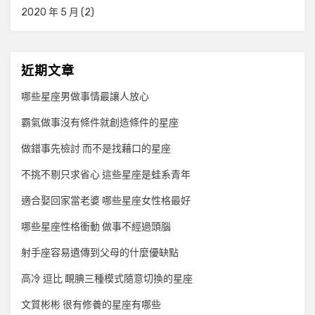
2020 年 5 月
(2)
近期文章
哪些星座男做事情最讓人放心
霸氣做事沒有條件就創造條件的星座
做錯事先檢討 而不是找藉口的星座
不挑不剔只求省心 這些星座是蛙系青年
適合娶回家當老婆 哪些星座女性格最好
哪些星座性格衝動 做事不經過頭腦
射手座容易遺傳到父母的什麼優缺點
高冷 逗比 靦腆三種模式隨意切換的星座
文質彬彬 很有修養的星座有哪些