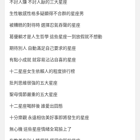
不討人嫌 不討人厭的三大星座
生性敏感性格多疑顯得不合群的星座男
被糟糕的對待時 選擇忍氣吞聲的星座
葛優躺才是人生哲學 這些星座一到放假就不想動
期待別人 自動滿足自己要求的星座
有點小成就 就容易沾沾自喜的星座
十二星座女生依賴人的程度排行榜
批判思維很強的五大星座
聖母情節嚴重的五大星座
十二星座喝醉後 誰愛出囧態
十分樂觀 永遠相信美好事即將發生的星座
無心機 這些星座情緒全寫臉上了