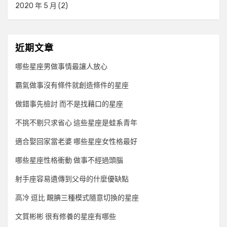
2020 年 5 月
(2)
近期文章
哪些星座男做事情最讓人放心
霸氣做事沒有條件就創造條件的星座
做錯事先檢討 而不是找藉口的星座
不挑不剔只求省心 這些星座是蛙系青年
適合娶回家當老婆 哪些星座女性格最好
哪些星座性格衝動 做事不經過頭腦
射手座容易遺傳到父母的什麼優缺點
高冷 逗比 靦腆三種模式隨意切換的星座
文質彬彬 很有修養的星座有哪些