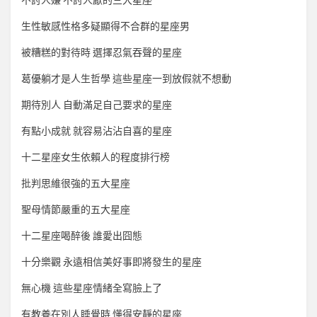
不討人嫌 不討人厭的三大星座
生性敏感性格多疑顯得不合群的星座男
被糟糕的對待時 選擇忍氣吞聲的星座
葛優躺才是人生哲學 這些星座一到放假就不想動
期待別人 自動滿足自己要求的星座
有點小成就 就容易沾沾自喜的星座
十二星座女生依賴人的程度排行榜
批判思維很強的五大星座
聖母情節嚴重的五大星座
十二星座喝醉後 誰愛出囧態
十分樂觀 永遠相信美好事即將發生的星座
無心機 這些星座情緒全寫臉上了
有教養在別人睡覺時 懂得安靜的星座