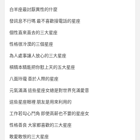
白羊座最討厭異性的什麼
發訊息不行嗎 最不喜歡接電話的星座
個性直來直去的三大星座
性格很冷漠的三個星座
為人處事讓人放心的三大星座
槓精本精能把你懟上天的五大星座
八面玲瓏 善於人際的星座
元氣滿滿 這些星座女總是對世界充滿愛意
這些星座眼裡 朋友是用來利用的
工作若勾心鬥角 即使高薪也不要的星座女
性格善良 大家都喜歡的三大星座
敢愛敢恨的三大星座