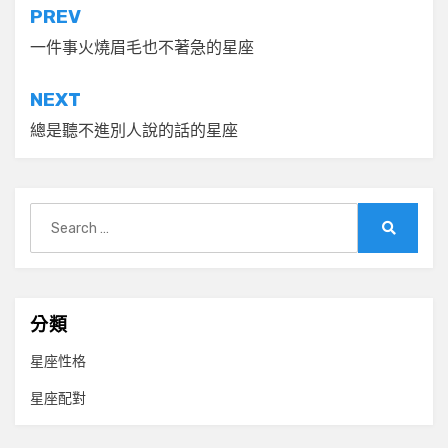
文
PREV
章
一件事火燒眉毛也不著急的星座
導
NEXT
覽
總是聽不進別人說的話的星座
Search
for:
Search
分類
星座性格
星座配對