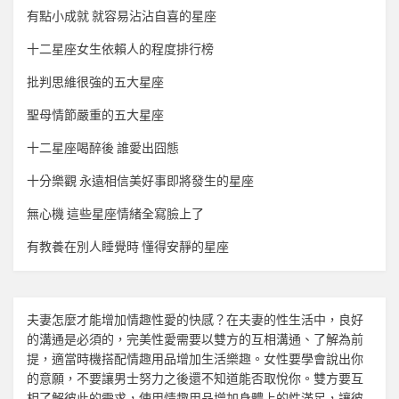
有點小成就 就容易沾沾自喜的星座
十二星座女生依賴人的程度排行榜
批判思維很強的五大星座
聖母情節嚴重的五大星座
十二星座喝醉後 誰愛出囧態
十分樂觀 永遠相信美好事即將發生的星座
無心機 這些星座情緒全寫臉上了
有教養在別人睡覺時 懂得安靜的星座
夫妻怎麼才能增加
情趣
性愛的快感？在夫妻的性生活中，良好
的溝通是必須的，完美性愛需要以雙方的互相溝通、了解為前
提，適當時機搭配
情趣用品
增加生活樂趣。女性要學會說出你
的意願，不要讓男士努力之後還不知道能否取悅你。雙方要互
相了解彼此的需求，使用
情趣用品
增加身體上的性滿足，讓彼