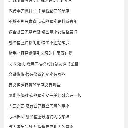
霸氣做事沒有條件就創造條件的星座
做錯事先檢討 而不是找藉口的星座
不挑不剔只求省心 這些星座是蛙系青年
適合娶回家當老婆 哪些星座女性格最好
哪些星座性格衝動 做事不經過頭腦
射手座容易遺傳到父母的什麼優缺點
高冷 逗比 靦腆三種模式隨意切換的星座
文質彬彬 很有修養的星座有哪些
有女神經特質的星座女有哪些
靈動與優雅 這些星座女完美地融合在一起
人云亦云 沒有自己獨立思想的星座
心照神交 哪些星座最遵從內心想法
讓人深陷的魅力 性格很吸引人的星座