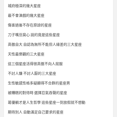
城府極深的幾大星座
最不會演戲的幾大星座
傷害過後不存在原諒的星座
刀子嘴豆腐心 說的竟是這些星座
高傲自大 自認為無所不能但人緣差的三大星座
天性最樂觀的三大星座
這三個星座活得很高傲不向人屈服
不討人嫌 不討人厭的三大星座
生性敏感性格多疑顯得不合群的星座男
被糟糕的對待時 選擇忍氣吞聲的星座
葛優躺才是人生哲學 這些星座一到放假就不想動
期待別人 自動滿足自己要求的星座