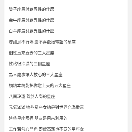
雙子座最討厭異性的什麼
金牛座最討厭異性的什麼
白羊座最討厭異性的什麼
發訊息不行嗎 最不喜歡接電話的星座
個性直來直去的三大星座
性格很冷漠的三個星座
為人處事讓人放心的三大星座
槓精本精能把你懟上天的五大星座
八面玲瓏 善於人際的星座
元氣滿滿 這些星座女總是對世界充滿愛意
這些星座眼裡 朋友是用來利用的
工作若勾心鬥角 即使高薪也不要的星座女