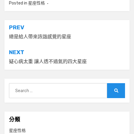
Posted in
星座性格
文
PREV
章
總是給人帶來詼諧感覺的星座
導
NEXT
覽
疑心病太重 讓人透不過氣的四大星座
Search
for:
Search
分類
星座性格