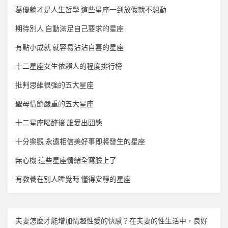
葛優躺才是人生哲學 這些星座一到放假就不想動
期待別人 自動滿足自己要求的星座
有點小成就 就容易沾沾自喜的星座
十二星座女生依賴人的程度排行榜
批判思維很強的五大星座
聖母情節嚴重的五大星座
十二星座喝醉後 誰愛出囧態
十分樂觀 永遠相信美好事即將發生的星座
無心機 這些星座情緒全寫臉上了
有教養在別人睡覺時 懂得安靜的星座
夫妻怎麼才能增加
情趣
性愛的快感？在夫妻的性生活中，良好