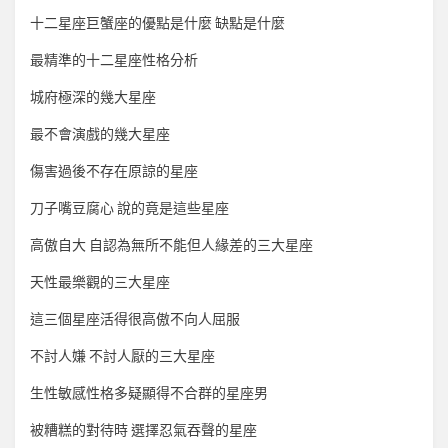
十二星座巨蟹座的優點是什麼 缺點是什麼
最精準的十二星座性格分析
城府極深的幾大星座
最不會演戲的幾大星座
傷害過後不存在原諒的星座
刀子嘴豆腐心 說的竟是這些星座
高傲自大 自認為無所不能但人緣差的三大星座
天性最樂觀的三大星座
這三個星座活得很高傲不向人屈服
不討人嫌 不討人厭的三大星座
生性敏感性格多疑顯得不合群的星座男
被糟糕的對待時 選擇忍氣吞聲的星座