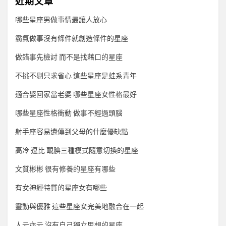
近期文章
哪些星座男做事情最讓人放心
霸氣做事沒有條件就創造條件的星座
做錯事先檢討 而不是找藉口的星座
不挑不剔只求省心 這些星座是蛙系青年
適合娶回家當老婆 哪些星座女性格最好
哪些星座性格衝動 做事不經過頭腦
射手座容易遺傳到父母的什麼優缺點
高冷 逗比 靦腆三種模式隨意切換的星座
文質彬彬 很有修養的星座有哪些
有女神經特質的星座女有哪些
靈動與優雅 這些星座女完美地融合在一起
人云亦云 沒有自己獨立思想的星座