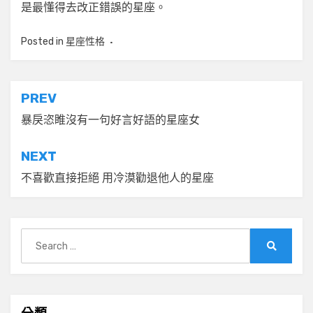
是最懂得去改正錯誤的星座。
Posted in
星座性格
文
PREV
章
暴戾恣睢沒有一句好言好語的星座女
導
NEXT
覽
不喜歡直接拒絕 用冷漠勸退他人的星座
Search
for:
Search