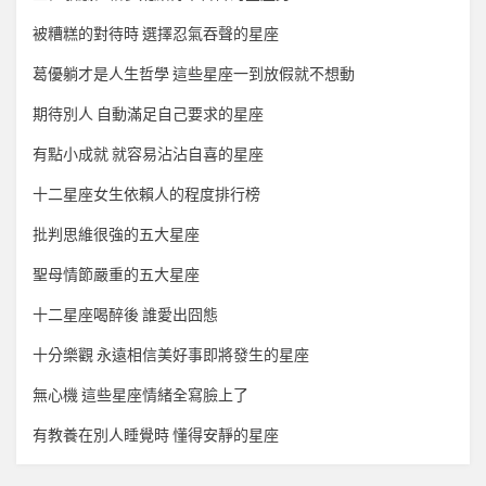
被糟糕的對待時 選擇忍氣吞聲的星座
葛優躺才是人生哲學 這些星座一到放假就不想動
期待別人 自動滿足自己要求的星座
有點小成就 就容易沾沾自喜的星座
十二星座女生依賴人的程度排行榜
批判思維很強的五大星座
聖母情節嚴重的五大星座
十二星座喝醉後 誰愛出囧態
十分樂觀 永遠相信美好事即將發生的星座
無心機 這些星座情緒全寫臉上了
有教養在別人睡覺時 懂得安靜的星座