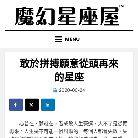
Skip
to
content
MENU
敢於拼搏願意從頭再來
的星座
Posted
by
2020-06-24
小編
on
心若在，夢就在，看成敗人生豪邁，大不了是從頭
再來。人生是不可能一帆風順的，每個人都會失敗，失