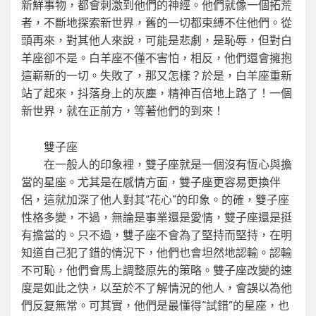
新鮮事物，都會刺激到他們的神經。他們就像一個拓荒
者，不斷地探索新世界，舊的一切都束縛不住他們。從
頭再來，對其他人來說，可能是悲劇，是恥辱，但對白
羊座卻不是。白羊座不僅不害怕，相反，他們還會擁抱
這嶄新的一切。失敗了，那又怎樣？於是，白羊座重新
站了起來，抖落身上的灰塵，精神百倍地上路了！一個
新世界，就在正前方，等著他們的到來！
雙子座
在一般人的印象裡，雙子座就是一個沒有恆心與擔
當的星座。尤其是在感情方面，雙子座更容易更換伴
侶，這就加深了他人對其“花心”的印象。的確，雙子座
性格多變，不過，無論是事業還是愛情，雙子座還是挺
有擔當的。只不過，雙子座不會為了堅持而堅持，在明
知道自己犯了錯的情況下，他們也會坦然地認輸。認輸
不可恥，他們會馬上調整原先的策略。雙子座改變的速
度是如此之快，以至於不了解情況的他人，會誤以為他
們反复無常。可其實，他們是最懂得“試錯”的星座，也