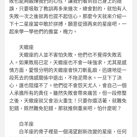
敗也能夠鍛煉我們的心性，讓我們看到自己身上的錯
誤，只要吸取了教訓再多來幾次，總會對的，就怕有人
失敗一次之後就再也提不起信心。那麼今天就來介紹一
下十二星座當中敢於拼搏，願意從頭再來的星座吧，一
起來學一學他們的擔當，魄力。
天蠍座
天蠍座的人並不害怕失敗，他們也不覺得失敗丟
人。如果敗局已定，天蠍座也不會一味強求，尤其是感
情方面，愛恨分明的天蠍座會快刀斬亂麻，迅速地從一
段死去的情感關係中退出，不拖泥帶水。一旦下了決
心，誰也阻擋不了。他們從不會怨天尤人，會自己一個
人承擔所有的責任。雖然失敗會帶來痛苦，但一段修整
之後，天蠍座就又會浴火重生！只要你還活著，就難免
犯錯，既然難免犯錯，那就推倒重來吧，怕什麼呢？
白羊座
白羊座的骨子裡是一個渴望創新改變的星座，任何