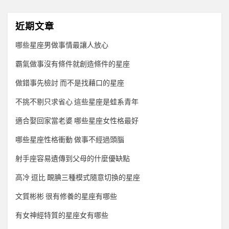
近期文章
哪些星座男做事情最讓人放心
霸氣做事沒有條件就創造條件的星座
做錯事先檢討 而不是找藉口的星座
不挑不剔只求省心 這些星座是蛙系青年
適合娶回家當老婆 哪些星座女性格最好
哪些星座性格衝動 做事不經過頭腦
射手座容易遺傳到父母的什麼優缺點
高冷 逗比 靦腆三種模式隨意切換的星座
文質彬彬 很有修養的星座有哪些
有女神經特質的星座女有哪些