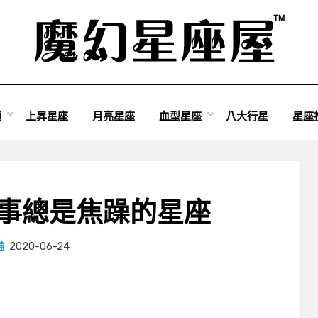
類
上昇星座
月亮星座
血型星座
八大行星
星座
做事總是焦躁的星座
Posted
by
2020-06-24
小編
on