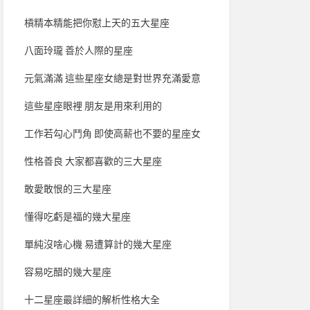
槓精本精能把你懟上天的五大星座
八面玲瓏 善於人際的星座
元氣滿滿 這些星座女總是對世界充滿愛意
這些星座眼裡 朋友是用來利用的
工作若勾心鬥角 即使高薪也不要的星座女
性格善良 大家都喜歡的三大星座
敢愛敢恨的三大星座
懂得吃虧是福的幾大星座
單純沒啥心機 易遭算計的幾大星座
容易吃醋的幾大星座
十二星座最詳細的解析性格大全