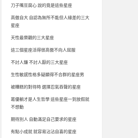
刀子嘴豆腐心 說的竟是這些星座
高傲自大 自認為無所不能但人緣差的三大
星座
天性最樂觀的三大星座
這三個星座活得很高傲不向人屈服
不討人嫌 不討人厭的三大星座
生性敏感性格多疑顯得不合群的星座男
被糟糕的對待時 選擇忍氣吞聲的星座
葛優躺才是人生哲學 這些星座一到放假就
不想動
期待別人 自動滿足自己要求的星座
有點小成就 就容易沾沾自喜的星座