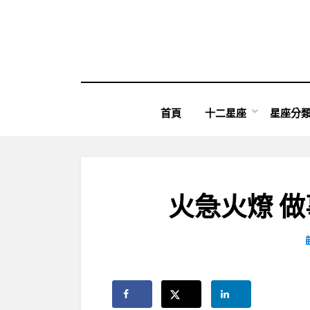
Skip
to
content
首頁
十二星座
星座分
火急火燎 