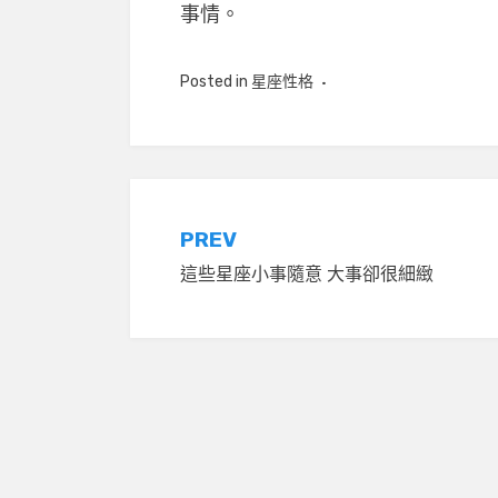
事情。
Posted in
星座性格
文
PREV
這些星座小事隨意 大事卻很細緻
章
導
覽