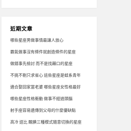
近期文章
哪些星座男做事情最讓人放心
霸氣做事沒有條件就創造條件的星座
做錯事先檢討 而不是找藉口的星座
不挑不剔只求省心 這些星座是蛙系青年
適合娶回家當老婆 哪些星座女性格最好
哪些星座性格衝動 做事不經過頭腦
射手座容易遺傳到父母的什麼優缺點
高冷 逗比 靦腆三種模式隨意切換的星座