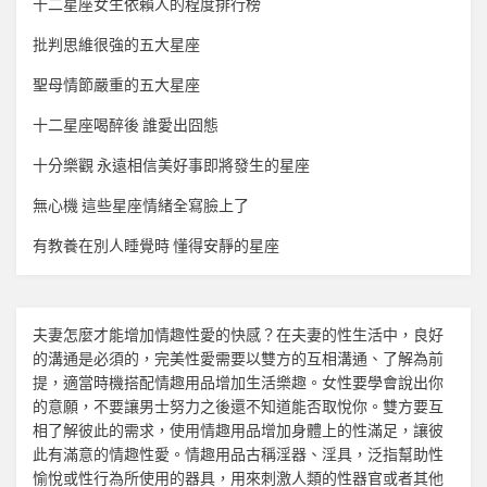
十二星座女生依賴人的程度排行榜
批判思維很強的五大星座
聖母情節嚴重的五大星座
十二星座喝醉後 誰愛出囧態
十分樂觀 永遠相信美好事即將發生的星座
無心機 這些星座情緒全寫臉上了
有教養在別人睡覺時 懂得安靜的星座
夫妻怎麼才能增加
情趣
性愛的快感？在夫妻的性生活中，良好
的溝通是必須的，完美性愛需要以雙方的互相溝通、了解為前
提，適當時機搭配
情趣用品
增加生活樂趣。女性要學會說出你
的意願，不要讓男士努力之後還不知道能否取悅你。雙方要互
相了解彼此的需求，使用
情趣用品
增加身體上的性滿足，讓彼
此有滿意的
情趣
性愛。
情趣用品
古稱淫器、淫具，泛指幫助性
愉悅或性行為所使用的器具，用來刺激人類的性器官或者其他