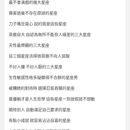
最不會演戲的幾大星座
傷害過後不存在原諒的星座
刀子嘴豆腐心 說的竟是這些星座
高傲自大 自認為無所不能但人緣差的三大星座
天性最樂觀的三大星座
這三個星座活得很高傲不向人屈服
不討人嫌 不討人厭的三大星座
生性敏感性格多疑顯得不合群的星座男
被糟糕的對待時 選擇忍氣吞聲的星座
葛優躺才是人生哲學 這些星座一到放假就不想動
期待別人 自動滿足自己要求的星座
有點小成就 就容易沾沾自喜的星座