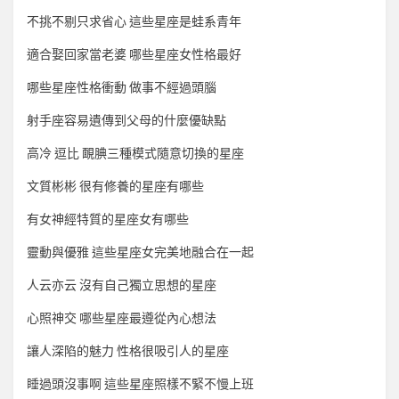
不挑不剔只求省心 這些星座是蛙系青年
適合娶回家當老婆 哪些星座女性格最好
哪些星座性格衝動 做事不經過頭腦
射手座容易遺傳到父母的什麼優缺點
高冷 逗比 靦腆三種模式隨意切換的星座
文質彬彬 很有修養的星座有哪些
有女神經特質的星座女有哪些
靈動與優雅 這些星座女完美地融合在一起
人云亦云 沒有自己獨立思想的星座
心照神交 哪些星座最遵從內心想法
讓人深陷的魅力 性格很吸引人的星座
睡過頭沒事啊 這些星座照樣不緊不慢上班