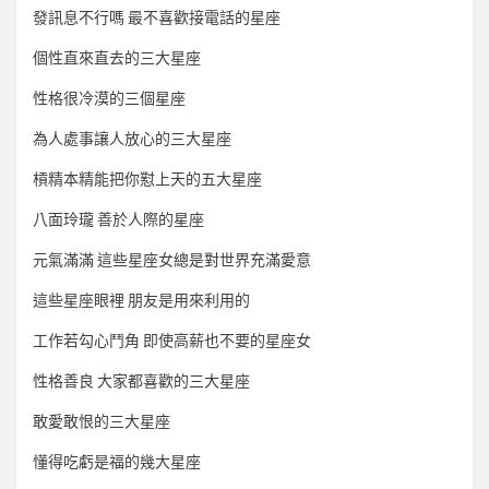
發訊息不行嗎 最不喜歡接電話的星座
個性直來直去的三大星座
性格很冷漠的三個星座
為人處事讓人放心的三大星座
槓精本精能把你懟上天的五大星座
八面玲瓏 善於人際的星座
元氣滿滿 這些星座女總是對世界充滿愛意
這些星座眼裡 朋友是用來利用的
工作若勾心鬥角 即使高薪也不要的星座女
性格善良 大家都喜歡的三大星座
敢愛敢恨的三大星座
懂得吃虧是福的幾大星座