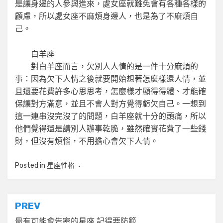
是讓身邊的人參與進來，處女座就難免會有各種各樣的
顧慮，所以處女座不麻煩身邊人，也是為了不麻煩自
己。
白羊座
對白羊座而言，欠別人人情的是一件十分麻煩的
事：因為欠下人情之後就要開始想著怎麼樣還人情，並
且還要花費許多心思思考，怎麼樣才顯得得體、才能確
保讓對方滿意，並且不會人對方覺得虧欠自己。一想到
這一連串沒完沒了的問題，白羊座就十分的頭痛，所以
他們覺得還是請別人辦事乾脆，雖然確實花費了一些錢
財，但沒有煩惱，不用擔心會欠下人情。
Posted in
星座性格
文
PREV
最有可能會告密的星座 記得要防範