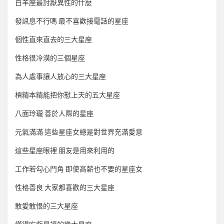
白羊座最討厭異性的什麼
發訊息不行嗎 最不喜歡接電話的星座
個性直來直去的三大星座
性格很冷漠的三個星座
為人處事讓人放心的三大星座
槓精本精能把你懟上天的五大星座
八面玲瓏 善於人際的星座
元氣滿滿 這些星座女總是對世界充滿愛意
這些星座眼裡 朋友是用來利用的
工作若勾心鬥角 即使高薪也不要的星座女
性格善良 大家都喜歡的三大星座
敢愛敢恨的三大星座