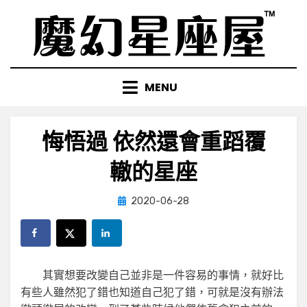
Skip
to
content
MENU
悔悟過 依然還會重蹈覆
轍的星座
Posted
by
2020-06-28
小編
on
其實想要改變自己並非是一件容易的事情，就好比
有些人雖然犯了錯也知道自己犯了錯，可就是沒有辦法