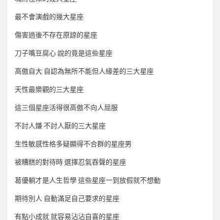
最不會演戲的幾大星座
傷害過後不存在原諒的星座
刀子嘴豆腐心 說的竟是這些星座
高傲自大 自認為無所不能但人緣差的三大星座
天性最樂觀的三大星座
這三個星座活得很高傲不向人屈服
不討人嫌 不討人厭的三大星座
生性敏感性格多疑顯得不合群的星座男
被糟糕的對待時 選擇忍氣吞聲的星座
葛優躺才是人生哲學 這些星座一到放假就不想動
期待別人 自動滿足自己要求的星座
有點小成就 就容易沾沾自喜的星座