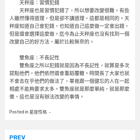
天秤座：習慣犯錯
天秤座也是習慣犯錯了，所以想要改變很難。有些
人雖然懂得道理，但是卻不講道理，這都是相同的。天
秤座知道自己會犯錯，也知道自己這麼做一定會出錯，
但是還會選擇這麼做。迄今為止天秤座也沒有找到一個
改變自己的好方法，屬於比較無奈的。
雙魚座：不長記性
雙魚座之所以犯錯就是因為不長記性，就算是多次
提點他們，他們依然還會重蹈覆轍。時間長了大家也就
不會去在乎他們的做法了，畢竟跟一個健忘的人在一起
相處不能夠要求太多。雙魚座就是那麼單純，就是那麼
傻，這也是沒有辦法改變的事情。
Posted in
星座性格
文
PREV