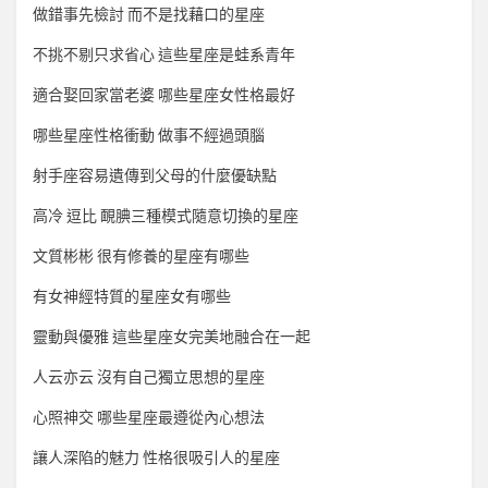
做錯事先檢討 而不是找藉口的星座
不挑不剔只求省心 這些星座是蛙系青年
適合娶回家當老婆 哪些星座女性格最好
哪些星座性格衝動 做事不經過頭腦
射手座容易遺傳到父母的什麼優缺點
高冷 逗比 靦腆三種模式隨意切換的星座
文質彬彬 很有修養的星座有哪些
有女神經特質的星座女有哪些
靈動與優雅 這些星座女完美地融合在一起
人云亦云 沒有自己獨立思想的星座
心照神交 哪些星座最遵從內心想法
讓人深陷的魅力 性格很吸引人的星座