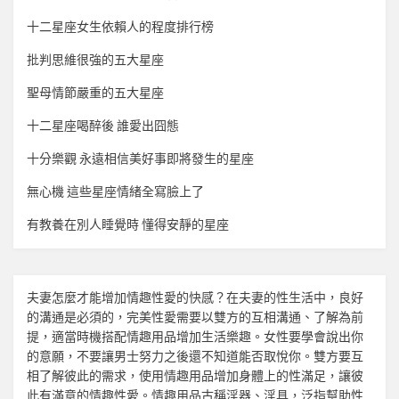
十二星座女生依賴人的程度排行榜
批判思維很強的五大星座
聖母情節嚴重的五大星座
十二星座喝醉後 誰愛出囧態
十分樂觀 永遠相信美好事即將發生的星座
無心機 這些星座情緒全寫臉上了
有教養在別人睡覺時 懂得安靜的星座
夫妻怎麼才能增加
情趣
性愛的快感？在夫妻的性生活中，良好
的溝通是必須的，完美性愛需要以雙方的互相溝通、了解為前
提，適當時機搭配
情趣用品
增加生活樂趣。女性要學會說出你
的意願，不要讓男士努力之後還不知道能否取悅你。雙方要互
相了解彼此的需求，使用
情趣用品
增加身體上的性滿足，讓彼
此有滿意的
情趣
性愛。
情趣用品
古稱淫器、淫具，泛指幫助性