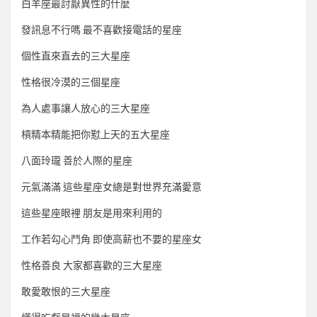
白羊座最討厭異性的什麼
發訊息不行嗎 最不喜歡接電話的星座
個性直來直去的三大星座
性格很冷漠的三個星座
為人處事讓人放心的三大星座
槓精本精能把你懟上天的五大星座
八面玲瓏 善於人際的星座
元氣滿滿 這些星座女總是對世界充滿愛意
這些星座眼裡 朋友是用來利用的
工作若勾心鬥角 即使高薪也不要的星座女
性格善良 大家都喜歡的三大星座
敢愛敢恨的三大星座