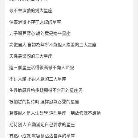
最不會演戲的幾大星座
傷害過後不存在原諒的星座
刀子嘴豆腐心 說的竟是這些星座
高傲自大 自認為無所不能但人緣差的三大星座
天性最樂觀的三大星座
這三個星座活得很高傲不向人屈服
不討人嫌 不討人厭的三大星座
生性敏感性格多疑顯得不合群的星座男
被糟糕的對待時 選擇忍氣吞聲的星座
葛優躺才是人生哲學 這些星座一到放假就不想動
期待別人 自動滿足自己要求的星座
有點小成就 就容易沾沾自喜的星座