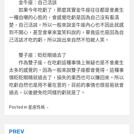
金牛座：自己活該
如果今年吃虧了，那麼其實金牛座往往都是會產生
一種自嘲的心態的，會感覺吃虧是因為自己沒有看清
楚，自己活該。所以一般來說金牛座內心也不因此就感
到不開心，甚至會拿來當笑料說的，畢竟這也是因為自
己活該才吃的虧，所以說出來自然不怕被人笑。
雙子座：眨眨眼過去了
作為雙子座，在吃虧這種事情上無疑也是不會產生
太多的感覺的，因為一般來說雙子座都會覺得，這種事
情眨眨眼睛就過去了，損失的東西也可以賺回來。所以
吃虧自然也是用不著在意的，目前的事情也很容易就會
過去，以後避免吃同樣的虧就是了。
Posted in
星座性格
文
PREV