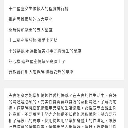
十二星座女生依賴人的程度排行榜
批判思維很強的五大星座
聖母情節嚴重的五大星座
十二星座喝醉後 誰愛出囧態
十分樂觀 永遠相信美好事即將發生的星座
無心機 這些星座情緒全寫臉上了
有教養在別人睡覺時 懂得安靜的星座
夫妻怎麼才能增加
情趣
性愛的快感？在夫妻的性生活中，良好
的溝通是必須的，完美性愛需要以雙方的互相溝通、了解為前
提，適當時機搭配
情趣用品
增加生活樂趣。女性要學會說出你
的意願，不要讓男士努力之後還不知道能否取悅你。雙方要互
相了解彼此的需求，使用
情趣用品
增加身體上的性滿足，讓彼
此有滿意的
情趣
性愛。
情趣用品
古稱淫器、淫具，泛指幫助性