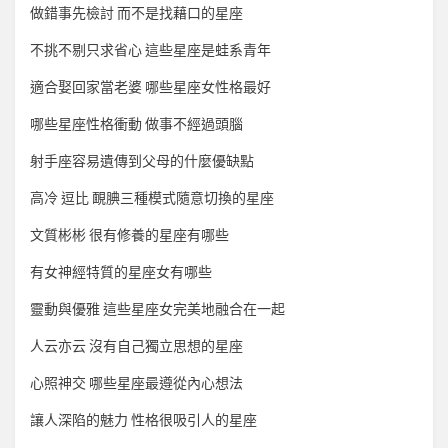
做錯事先檢討 而不是找藉口的星座
不挑不剔只求省心 這些星座是蛙系青年
適合娶回家當老婆 哪些星座女性格最好
哪些星座性格衝動 做事不經過頭腦
射手座容易遺傳到父母的什麼優缺點
高冷 逗比 靦腆三種模式隨意切換的星座
文質彬彬 很有修養的星座有哪些
有女神經特質的星座女有哪些
靈動與優雅 這些星座女完美地融合在一起
人云亦云 沒有自己獨立思想的星座
心照神交 哪些星座最遵從內心想法
讓人深陷的魅力 性格很吸引人的星座