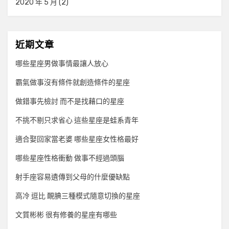
2020 年 5 月
(2)
近期文章
哪些星座男做事情最讓人放心
霸氣做事沒有條件就創造條件的星座
做錯事先檢討 而不是找藉口的星座
不挑不剔只求省心 這些星座是蛙系青年
適合娶回家當老婆 哪些星座女性格最好
哪些星座性格衝動 做事不經過頭腦
射手座容易遺傳到父母的什麼優缺點
高冷 逗比 靦腆三種模式隨意切換的星座
文質彬彬 很有修養的星座有哪些