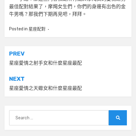
最佳配對結果了，摩羯女生們，你們的身邊有出色的金
牛男嗎？那我們下期再見吧，拜拜。
Posted in
星座配對
文
PREV
章
星座愛情之射手女和什麼星座最配
導
NEXT
覽
星座愛情之天蠍女和什麼星座最配
Search
for:
Search