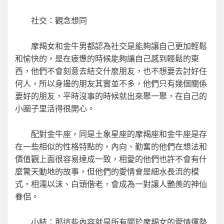
社交：觀念想同
摩羯女和金牛男都認為社交是能夠讓自己更加輕鬆
和愉快的，是在疲憊的時候能夠讓自己感到輕鬆的東
西，他們不會刻意去結交什麼朋友，也不想要去討好任
何人，所以身邊的朋友其實並不多，他們只有幾個關係
要好的朋友，平時沒事的時候就出來聚一聚，在自己的
小圈子里活得很開心。
配對金牛座，同是土象星座的摩羯座和金牛座是存
在一些相似的性格特點的，內向、勤奮的他們在想法和
價值觀上面很容易達成一致，相愛的他們也許不會有什
麼驚天動地的故事，但他們的愛情會是細水長流的模
式，相濡以沫、白頭偕老，會成為一對讓人艷羨的神仙
眷侶。
小結：那這些內容就是所有關於摩羯女的愛情運勢