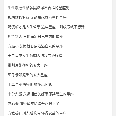
生性敏感性格多疑顯得不合群的星座男
被糟糕的對待時 選擇忍氣吞聲的星座
葛優躺才是人生哲學 這些星座一到放假就不想動
期待別人 自動滿足自己要求的星座
有點小成就 就容易沾沾自喜的星座
十二星座女生依賴人的程度排行榜
批判思維很強的五大星座
聖母情節嚴重的五大星座
十二星座喝醉後 誰愛出囧態
十分樂觀 永遠相信美好事即將發生的星座
無心機 這些星座情緒全寫臉上了
有教養在別人睡覺時 懂得安靜的星座