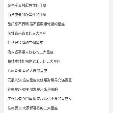
金牛座最討厭異性的什麼
白羊座最討厭異性的什麼
發訊息不行嗎 最不喜歡接電話的星座
個性直來直去的三大星座
性格很冷漠的三個星座
為人處事讓人放心的三大星座
槓精本精能把你懟上天的五大星座
八面玲瓏 善於人際的星座
元氣滿滿 這些星座女總是對世界充滿愛意
這些星座眼裡 朋友是用來利用的
工作若勾心鬥角 即使高薪也不要的星座女
性格善良 大家都喜歡的三大星座