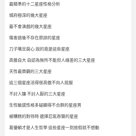
最精準的十二星座性格分析
城府極深的幾大星座
最不會演戲的幾大星座
傷害過後不存在原諒的星座
刀子嘴豆腐心 說的竟是這些星座
高傲自大 自認為無所不能但人緣差的三大星座
天性最樂觀的三大星座
這三個星座活得很高傲不向人屈服
不討人嫌 不討人厭的三大星座
生性敏感性格多疑顯得不合群的星座男
被糟糕的對待時 選擇忍氣吞聲的星座
葛優躺才是人生哲學 這些星座一到放假就不想動