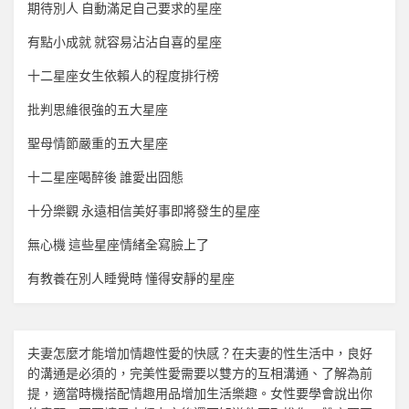
期待別人 自動滿足自己要求的星座
有點小成就 就容易沾沾自喜的星座
十二星座女生依賴人的程度排行榜
批判思維很強的五大星座
聖母情節嚴重的五大星座
十二星座喝醉後 誰愛出囧態
十分樂觀 永遠相信美好事即將發生的星座
無心機 這些星座情緒全寫臉上了
有教養在別人睡覺時 懂得安靜的星座
夫妻怎麼才能增加
情趣
性愛的快感？在夫妻的性生活中，良好
的溝通是必須的，完美性愛需要以雙方的互相溝通、了解為前
提，適當時機搭配
情趣用品
增加生活樂趣。女性要學會說出你