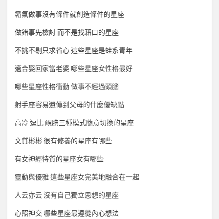
霸氣做事沒有條件就創造條件的星座
做錯事先檢討 而不是找藉口的星座
不挑不剔只求省心 這些星座是蛙系青年
適合娶回家當老婆 哪些星座女性格最好
哪些星座性格衝動 做事不經過頭腦
射手座容易遺傳到父母的什麼優缺點
高冷 逗比 靦腆三種模式隨意切換的星座
文質彬彬 很有修養的星座有哪些
有女神經特質的星座女有哪些
靈動與優雅 這些星座女完美地融合在一起
人云亦云 沒有自己獨立思想的星座
心照神交 哪些星座最遵從內心想法