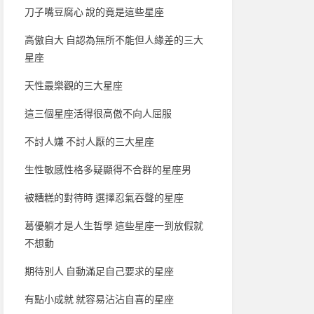
刀子嘴豆腐心 說的竟是這些星座
高傲自大 自認為無所不能但人緣差的三大
星座
天性最樂觀的三大星座
這三個星座活得很高傲不向人屈服
不討人嫌 不討人厭的三大星座
生性敏感性格多疑顯得不合群的星座男
被糟糕的對待時 選擇忍氣吞聲的星座
葛優躺才是人生哲學 這些星座一到放假就
不想動
期待別人 自動滿足自己要求的星座
有點小成就 就容易沾沾自喜的星座