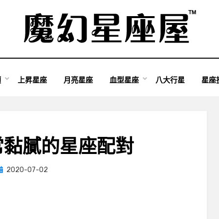
類
上昇星座
月亮星座
血型星座
八大行星
星座
常黏膩的星座配對
Posted
by
2020-07-02
小編
on