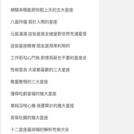
槓精本精能把你懟上天的五大星座
八面玲瓏 善於人際的星座
元氣滿滿 這些星座女總是對世界充滿愛意
這些星座眼裡 朋友是用來利用的
工作若勾心鬥角 即使高薪也不要的星座女
性格善良 大家都喜歡的三大星座
敢愛敢恨的三大星座
懂得吃虧是福的幾大星座
單純沒啥心機 易遭算計的幾大星座
容易吃醋的幾大星座
十二星座最詳細的解析性格大全