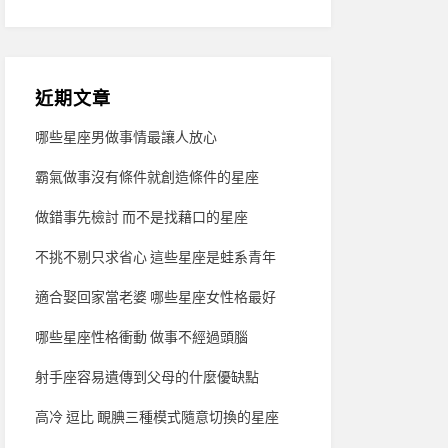
近期文章
哪些星座男做事情最讓人放心
霸氣做事沒有條件就創造條件的星座
做錯事先檢討 而不是找藉口的星座
不挑不剔只求省心 這些星座是蛙系青年
適合娶回家當老婆 哪些星座女性格最好
哪些星座性格衝動 做事不經過頭腦
射手座容易遺傳到父母的什麼優缺點
高冷 逗比 靦腆三種模式隨意切換的星座