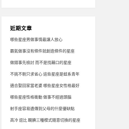
近期文章
哪些星座男做事情最讓人放心
霸氣做事沒有條件就創造條件的星座
做錯事先檢討 而不是找藉口的星座
不挑不剔只求省心 這些星座是蛙系青年
適合娶回家當老婆 哪些星座女性格最好
哪些星座性格衝動 做事不經過頭腦
射手座容易遺傳到父母的什麼優缺點
高冷 逗比 靦腆三種模式隨意切換的星座