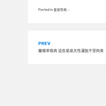
Posted in
星座性格
文
PREV
離婚率極高 這些星座天性灑脫不受拘束
章
導
覽