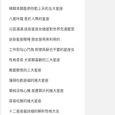
槓精本精能把你懟上天的五大星座
八面玲瓏 善於人際的星座
元氣滿滿 這些星座女總是對世界充滿愛意
這些星座眼裡 朋友是用來利用的
工作若勾心鬥角 即使高薪也不要的星座女
性格善良 大家都喜歡的三大星座
敢愛敢恨的三大星座
懂得吃虧是福的幾大星座
單純沒啥心機 易遭算計的幾大星座
容易吃醋的幾大星座
十二星座最詳細的解析性格大全