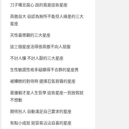
刀子嘴豆腐心 說的竟是這些星座
高傲自大 自認為無所不能但人緣差的三大
星座
天性最樂觀的三大星座
這三個星座活得很高傲不向人屈服
不討人嫌 不討人厭的三大星座
生性敏感性格多疑顯得不合群的星座男
被糟糕的對待時 選擇忍氣吞聲的星座
葛優躺才是人生哲學 這些星座一到放假就
不想動
期待別人 自動滿足自己要求的星座
有點小成就 就容易沾沾自喜的星座