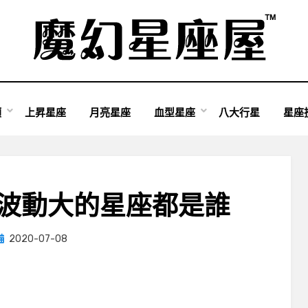
類
上昇星座
月亮星座
血型星座
八大行星
星座
緒波動大的星座都是誰
Posted
by
2020-07-08
小編
on