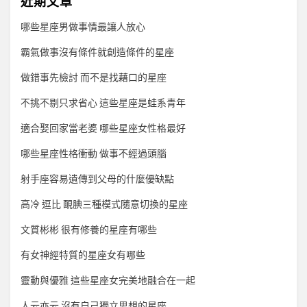
近期文章
哪些星座男做事情最讓人放心
霸氣做事沒有條件就創造條件的星座
做錯事先檢討 而不是找藉口的星座
不挑不剔只求省心 這些星座是蛙系青年
適合娶回家當老婆 哪些星座女性格最好
哪些星座性格衝動 做事不經過頭腦
射手座容易遺傳到父母的什麼優缺點
高冷 逗比 靦腆三種模式隨意切換的星座
文質彬彬 很有修養的星座有哪些
有女神經特質的星座女有哪些
靈動與優雅 這些星座女完美地融合在一起
人云亦云 沒有自己獨立思想的星座