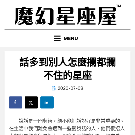
Skip
to
content
MENU
話多到別人怎麼攔都攔
不住的星座
Posted
by
2020-07-08
小編
on
說話是一門藝術，能不能把話說好是非常重要的。
在生活中我們難免會遇到一些愛說話的人，他們很招人