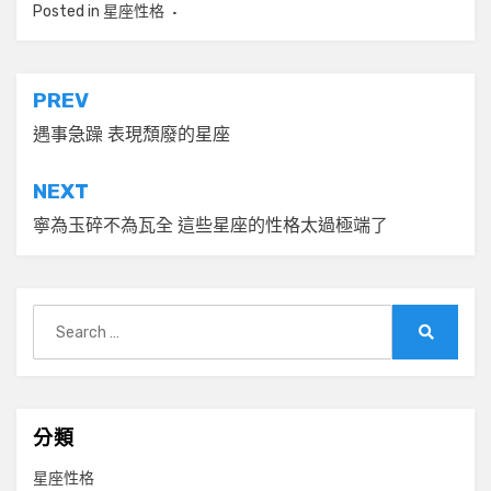
Posted in
星座性格
文
PREV
章
遇事急躁 表現頹廢的星座
導
NEXT
覽
寧為玉碎不為瓦全 這些星座的性格太過極端了
Search
for:
Search
分類
星座性格