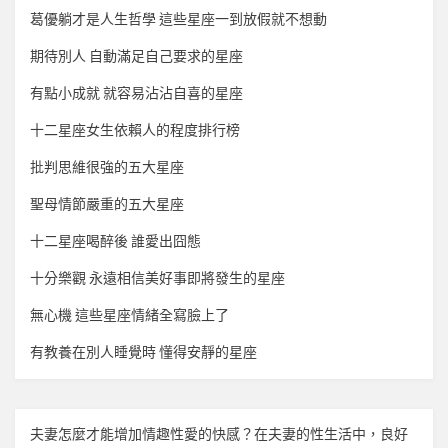
葛優躺才是人生哲學 這些星座一到放假就不想動
期待別人 自動滿足自己要求的星座
有點小成就 就容易沾沾自喜的星座
十二星座女生依賴人的程度排行榜
批判思維很強的五大星座
聖母情節嚴重的五大星座
十二星座喝醉後 誰愛出囧態
十分樂觀 永遠相信美好事即將發生的星座
無心機 這些星座情緒全寫臉上了
有教養在別人睡覺時 懂得安靜的星座
夫妻怎麼才能增加
情趣
性愛的快感？在夫妻的性生活中，良好