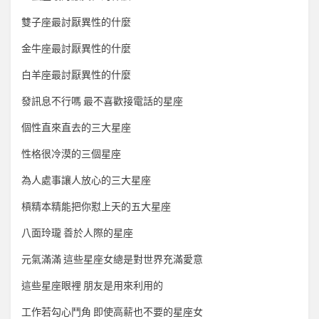
雙子座最討厭異性的什麼
金牛座最討厭異性的什麼
白羊座最討厭異性的什麼
發訊息不行嗎 最不喜歡接電話的星座
個性直來直去的三大星座
性格很冷漠的三個星座
為人處事讓人放心的三大星座
槓精本精能把你懟上天的五大星座
八面玲瓏 善於人際的星座
元氣滿滿 這些星座女總是對世界充滿愛意
這些星座眼裡 朋友是用來利用的
工作若勾心鬥角 即使高薪也不要的星座女