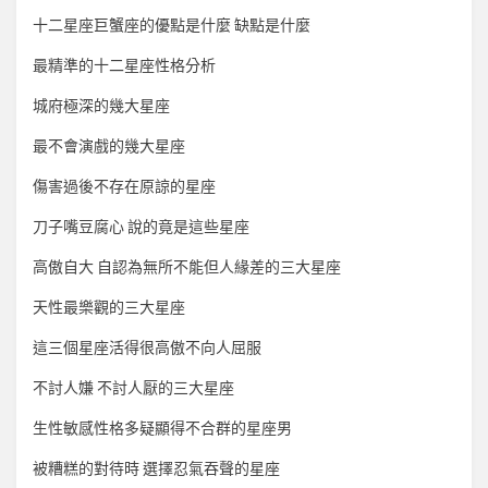
十二星座巨蟹座的優點是什麼 缺點是什麼
最精準的十二星座性格分析
城府極深的幾大星座
最不會演戲的幾大星座
傷害過後不存在原諒的星座
刀子嘴豆腐心 說的竟是這些星座
高傲自大 自認為無所不能但人緣差的三大星座
天性最樂觀的三大星座
這三個星座活得很高傲不向人屈服
不討人嫌 不討人厭的三大星座
生性敏感性格多疑顯得不合群的星座男
被糟糕的對待時 選擇忍氣吞聲的星座