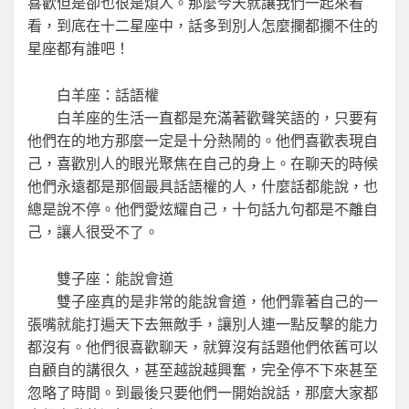
喜歡但是卻也很是煩人。那麼今天就讓我們一起來看
看，到底在十二星座中，話多到別人怎麼攔都攔不住的
星座都有誰吧！
白羊座：話語權
白羊座的生活一直都是充滿著歡聲笑語的，只要有
他們在的地方那麼一定是十分熱鬧的。他們喜歡表現自
己，喜歡別人的眼光聚焦在自己的身上。在聊天的時候
他們永遠都是那個最具話語權的人，什麼話都能說，也
總是說不停。他們愛炫耀自己，十句話九句都是不離自
己，讓人很受不了。
雙子座：能說會道
雙子座真的是非常的能說會道，他們靠著自己的一
張嘴就能打遍天下去無敵手，讓別人連一點反擊的能力
都沒有。他們很喜歡聊天，就算沒有話題他們依舊可以
自顧自的講很久，甚至越說越興奮，完全停不下來甚至
忽略了時間。到最後只要他們一開始說話，那麼大家都