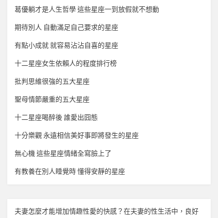
葛優躺才是人生哲學 這些星座一到放假就不想動
期待別人 自動滿足自己要求的星座
有點小成就 就容易沾沾自喜的星座
十二星座女生依賴人的程度排行榜
批判思維很強的五大星座
聖母情節嚴重的五大星座
十二星座喝醉後 誰愛出囧態
十分樂觀 永遠相信美好事即將發生的星座
無心機 這些星座情緒全寫臉上了
有教養在別人睡覺時 懂得安靜的星座
夫妻怎麼才能增加
情趣
性愛的快感？在夫妻的性生活中，良好