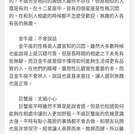
的。不過完全相同的兩個人雖然不存在，但是相似的人
還是有的。在十二星座中，就有四個星座是性格沉悶
的，在和別人相處的時候都不怎麼受歡迎，無趣的人各
有各的無趣。
金牛座：不會說話
金牛座的性格是人盡皆知的沉悶，雖然大多數時候
也能說得上是沉穩可靠，但是長時間的相處之下未免有
些無聊。而且金牛座是個不懂得如何能夠生活得更有品
質的人，在他們的眼裡，實用性比觀賞性重要的多。而
且金牛座不會哄人，說話也是直來直往，讓人感到無趣
也是正常。
巨蟹座：太過小心
巨蟹座平時雖然不算是能說會道，但是也知道如何
能夠在相處中讓別人更加舒服。不過巨蟹座的危機意識
太強，平時有點小風險的事情都不會去做，和朋友玩鬧
也是非常保守，經常讓人乘興而來，敗興而歸。所以雖