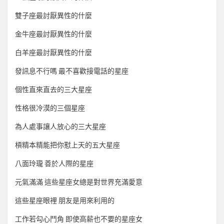
雙子座最討厭異性的什麼
金牛座最討厭異性的什麼
白羊座最討厭異性的什麼
發訊息不行嗎 最不喜歡接電話的星座
個性直來直去的三大星座
性格很冷漠的三個星座
為人處事讓人放心的三大星座
槓精本精能把你懟上天的五大星座
八面玲瓏 善於人際的星座
元氣滿滿 這些星座女總是對世界充滿愛意
這些星座眼裡 朋友是用來利用的
工作若勾心鬥角 即使高薪也不要的星座女