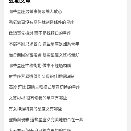
近期文章
哪些星座男做事情最讓人放心
霸氣做事沒有條件就創造條件的星座
做錯事先檢討 而不是找藉口的星座
不挑不剔只求省心 這些星座是蛙系青年
適合娶回家當老婆 哪些星座女性格最好
哪些星座性格衝動 做事不經過頭腦
射手座容易遺傳到父母的什麼優缺點
高冷 逗比 靦腆三種模式隨意切換的星座
文質彬彬 很有修養的星座有哪些
有女神經特質的星座女有哪些
靈動與優雅 這些星座女完美地融合在一起
人云亦云 沒有自己獨立思想的星座