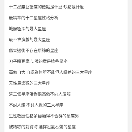
十二星座巨蟹座的優點是什麼 缺點是什麼
最精準的十二星座性格分析
城府極深的幾大星座
最不會演戲的幾大星座
傷害過後不存在原諒的星座
刀子嘴豆腐心 說的竟是這些星座
高傲自大 自認為無所不能但人緣差的三大星座
天性最樂觀的三大星座
這三個星座活得很高傲不向人屈服
不討人嫌 不討人厭的三大星座
生性敏感性格多疑顯得不合群的星座男
被糟糕的對待時 選擇忍氣吞聲的星座