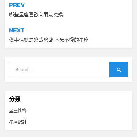
文
PREV
章
哪些星座喜歡向朋友撒嬌
導
NEXT
覽
做事情總是悠哉悠哉 不急不慢的星座
Search
for:
Search
分類
星座性格
星座配對