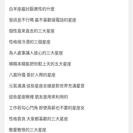
白羊座最討厭異性的什麼
發訊息不行嗎 最不喜歡接電話的星座
個性直來直去的三大星座
性格很冷漠的三個星座
為人處事讓人放心的三大星座
槓精本精能把你懟上天的五大星座
八面玲瓏 善於人際的星座
元氣滿滿 這些星座女總是對世界充滿愛意
這些星座眼裡 朋友是用來利用的
工作若勾心鬥角 即使高薪也不要的星座女
性格善良 大家都喜歡的三大星座
敢愛敢恨的三大星座