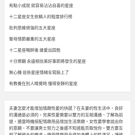
有點小成就 就容易沾沾自喜的星座
十二星座女生依賴人的程度排行榜
批判思維很強的五大星座
聖母情節嚴重的五大星座
十二星座喝醉後 誰愛出囧態
十分樂觀 永遠相信美好事即將發生的星座
無心機 這些星座情緒全寫臉上了
有教養在別人睡覺時 懂得安靜的星座
夫妻怎麼才能增加
情趣
性愛的快感？在夫妻的性生活中，良好
的溝通是必須的，完美性愛需要以雙方的互相溝通、了解為前
提，適當時機搭配
情趣用品
增加生活樂趣。女性要學會說出你
的意願，不要讓男士努力之後還不知道能否取悅你。雙方要互
相了解彼此的需求，使用
情趣用品
增加身體上的性滿足，讓彼