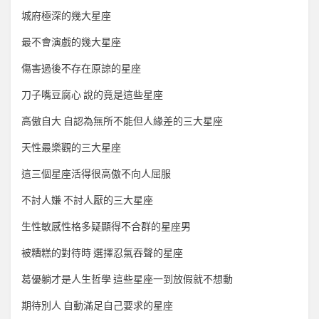
城府極深的幾大星座
最不會演戲的幾大星座
傷害過後不存在原諒的星座
刀子嘴豆腐心 說的竟是這些星座
高傲自大 自認為無所不能但人緣差的三大星座
天性最樂觀的三大星座
這三個星座活得很高傲不向人屈服
不討人嫌 不討人厭的三大星座
生性敏感性格多疑顯得不合群的星座男
被糟糕的對待時 選擇忍氣吞聲的星座
葛優躺才是人生哲學 這些星座一到放假就不想動
期待別人 自動滿足自己要求的星座