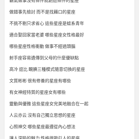
霸氣做事沒有條件就創造條件的星座
做錯事先檢討 而不是找藉口的星座
不挑不剔只求省心 這些星座是蛙系青年
適合娶回家當老婆 哪些星座女性格最好
哪些星座性格衝動 做事不經過頭腦
射手座容易遺傳到父母的什麼優缺點
高冷 逗比 靦腆三種模式隨意切換的星座
文質彬彬 很有修養的星座有哪些
有女神經特質的星座女有哪些
靈動與優雅 這些星座女完美地融合在一起
人云亦云 沒有自己獨立思想的星座
心照神交 哪些星座最遵從內心想法
讓人深陷的魅力 性格很吸引人的星座