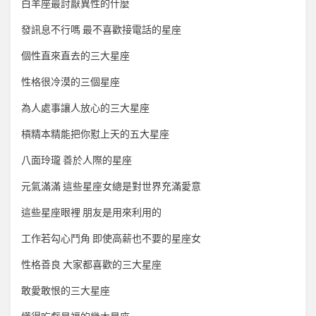
白羊座最討厭異性的什麼
發訊息不行嗎 最不喜歡接電話的星座
個性直來直去的三大星座
性格很冷漠的三個星座
為人處事讓人放心的三大星座
槓精本精能把你懟上天的五大星座
八面玲瓏 善於人際的星座
元氣滿滿 這些星座女總是對世界充滿愛意
這些星座眼裡 朋友是用來利用的
工作若勾心鬥角 即使高薪也不要的星座女
性格善良 大家都喜歡的三大星座
敢愛敢恨的三大星座