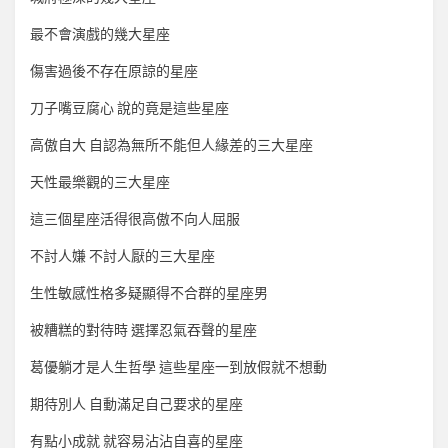
最不會演戲的幾大星座
傷害過後不存在原諒的星座
刀子嘴豆腐心 說的竟是這些星座
高傲自大 自認為無所不能但人緣差的三大星座
天性最樂觀的三大星座
這三個星座活得很高傲不向人屈服
不討人嫌 不討人厭的三大星座
生性敏感性格多疑顯得不合群的星座男
被糟糕的對待時 選擇忍氣吞聲的星座
葛優躺才是人生哲學 這些星座一到放假就不想動
期待別人 自動滿足自己要求的星座
有點小成就 就容易沾沾自喜的星座