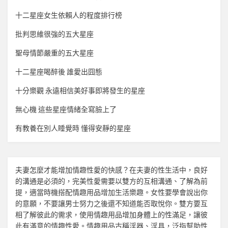
十二星座女生依賴人的程度排行榜
批判思維很強的五大星座
聖母情節嚴重的五大星座
十二星座喝醉後 誰愛出囧態
十分樂觀 永遠相信美好事即將發生的星座
無心機 這些星座情緒全寫臉上了
有教養在別人睡覺時 懂得安靜的星座
夫妻怎麼才能增加
情趣
性愛的快感？在夫妻的性生活中，良好
的溝通是必須的，完美性愛需要以雙方的互相溝通、了解為前
提，適當時機搭配
情趣用品
增加生活樂趣。女性要學會說出你
的意願，不要讓男士努力之後還不知道能否取悅你。雙方要互
相了解彼此的需求，使用
情趣用品
增加身體上的性滿足，讓彼
此有滿意的
情趣
性愛。
情趣用品
古稱淫器、淫具，泛指幫助性