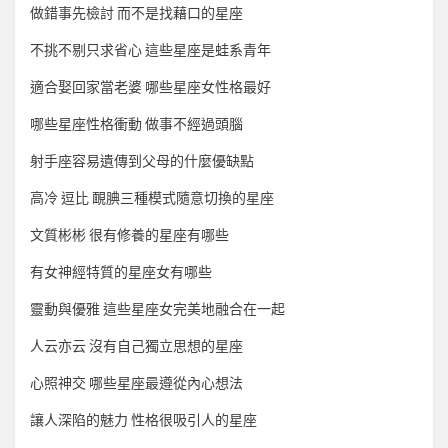
做錯事先檢討 而不是找藉口的星座
不挑不剔只求省心 這些星座是蛙系青年
適合娶回家當老婆 哪些星座女性格最好
哪些星座性格衝動 做事不經過頭腦
射手座容易遺傳到父母的什麼優缺點
高冷 逗比 靦腆三種模式隨意切換的星座
文質彬彬 很有修養的星座有哪些
有女神經特質的星座女有哪些
靈動與優雅 這些星座女完美地融合在一起
人云亦云 沒有自己獨立思想的星座
心照神交 哪些星座最遵從內心想法
讓人深陷的魅力 性格很吸引人的星座