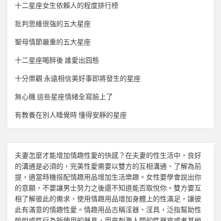
十二星座女生依賴人的程度排行榜
批判思維很強的五大星座
聖母情節嚴重的五大星座
十二星座喝醉後 誰愛出囧態
十分樂觀 永遠相信美好事即將發生的星座
無心機 這些星座情緒全寫臉上了
有教養在別人睡覺時 懂得安靜的星座
夫妻怎麼才能增加
情趣
性愛的快感？在夫妻的性生活中，良好
的溝通是必須的，完美性愛需要以雙方的互相溝通、了解為前
提，適當時機搭配
情趣用品
增加生活樂趣。女性要學會說出你
的意願，不要讓男士努力之後還不知道能否取悅你。雙方要互
相了解彼此的需求，使用
情趣用品
增加身體上的性滿足，讓彼
此有滿意的
情趣
性愛。
情趣用品
古稱淫器、淫具，泛指幫助性
愉悅或性行為所使用的器具，用來刺激人類的性器官或者其他