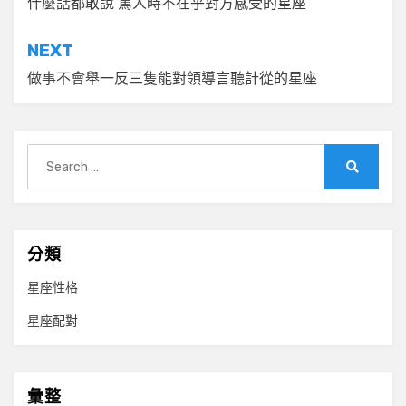
章
什麼話都敢說 罵人時不在乎對方感受的星座
導
NEXT
覽
做事不會舉一反三隻能對領導言聽計從的星座
Search
for:
Search
分類
星座性格
星座配對
彙整