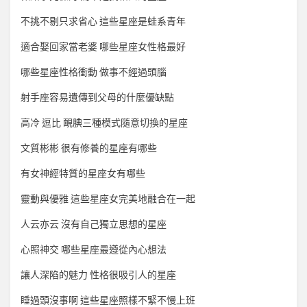
不挑不剔只求省心 這些星座是蛙系青年
適合娶回家當老婆 哪些星座女性格最好
哪些星座性格衝動 做事不經過頭腦
射手座容易遺傳到父母的什麼優缺點
高冷 逗比 靦腆三種模式隨意切換的星座
文質彬彬 很有修養的星座有哪些
有女神經特質的星座女有哪些
靈動與優雅 這些星座女完美地融合在一起
人云亦云 沒有自己獨立思想的星座
心照神交 哪些星座最遵從內心想法
讓人深陷的魅力 性格很吸引人的星座
睡過頭沒事啊 這些星座照樣不緊不慢上班