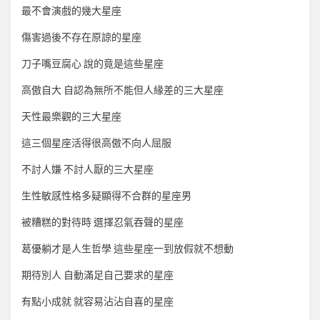
最不會演戲的幾大星座
傷害過後不存在原諒的星座
刀子嘴豆腐心 說的竟是這些星座
高傲自大 自認為無所不能但人緣差的三大星座
天性最樂觀的三大星座
這三個星座活得很高傲不向人屈服
不討人嫌 不討人厭的三大星座
生性敏感性格多疑顯得不合群的星座男
被糟糕的對待時 選擇忍氣吞聲的星座
葛優躺才是人生哲學 這些星座一到放假就不想動
期待別人 自動滿足自己要求的星座
有點小成就 就容易沾沾自喜的星座