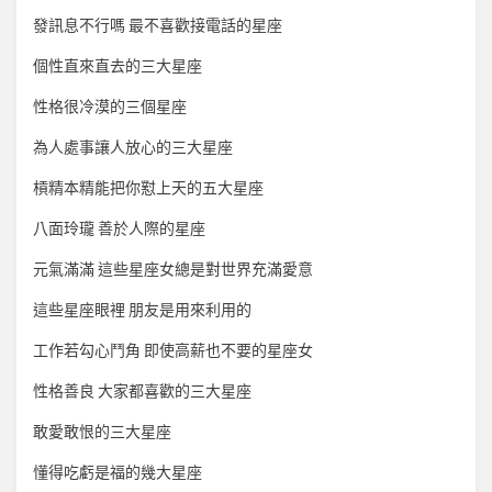
發訊息不行嗎 最不喜歡接電話的星座
個性直來直去的三大星座
性格很冷漠的三個星座
為人處事讓人放心的三大星座
槓精本精能把你懟上天的五大星座
八面玲瓏 善於人際的星座
元氣滿滿 這些星座女總是對世界充滿愛意
這些星座眼裡 朋友是用來利用的
工作若勾心鬥角 即使高薪也不要的星座女
性格善良 大家都喜歡的三大星座
敢愛敢恨的三大星座
懂得吃虧是福的幾大星座