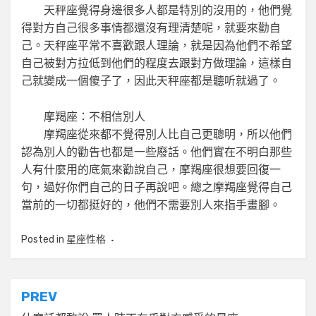
天秤座覺得身邊很多人都是特別的沒用的，他們覺
得對方自己很多事情都還沒有理清楚呢，就要來勸自
己。天秤座平常不喜歡跟人理論，就是因為他們不希望
自己被對方拉低到他們的程度去跟對方做理論，這樣自
己就變成一個傻子了，因此天秤座都是聽听就過了。
摩羯座：不相信別人
摩羯座從來都不覺得別人比自己更聰明，所以他們
認為別人的勸告也都是一些廢話。他們實在不明白那些
人有什麼用的底氣來勸說自己，摩羯座很想要回復一
句，過好你們自己的日子再說吧。總之摩羯座覺得自己
當前的一切都挺好的，他們不需要別人來指手畫腳。
Posted in
星座性格
文
PREV