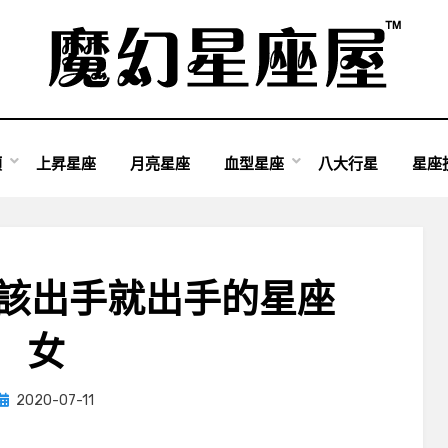
類
上昇星座
月亮星座
血型星座
八大行星
星座
 該出手就出手的星座
女
Posted
by
2020-07-11
小編
on