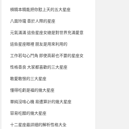
槓精本精能把你懟上天的五大星座
八面玲瓏 善於人際的星座
元氣滿滿 這些星座女總是對世界充滿愛意
這些星座眼裡 朋友是用來利用的
工作若勾心鬥角 即使高薪也不要的星座女
性格善良 大家都喜歡的三大星座
敢愛敢恨的三大星座
懂得吃虧是福的幾大星座
單純沒啥心機 易遭算計的幾大星座
容易吃醋的幾大星座
十二星座最詳細的解析性格大全