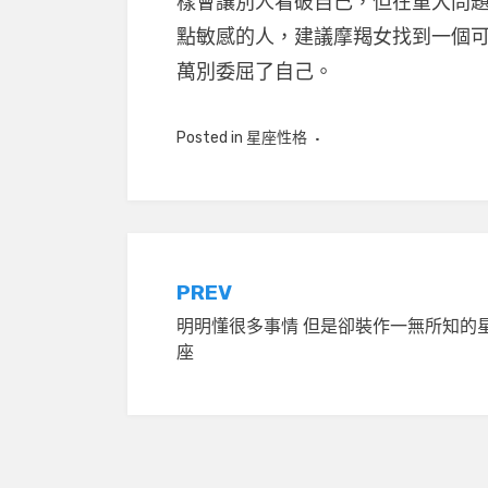
樣會讓別人看破自己，但在重大問
點敏感的人，建議摩羯女找到一個
萬別委屈了自己。
Posted in
星座性格
文
PREV
明明懂很多事情 但是卻裝作一無所知的
章
座
導
覽