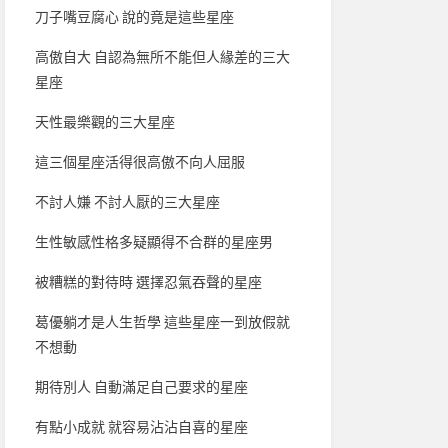
刀子嘴豆腐心 說的竟是這些星座
高傲自大 自認為無所不能但人緣差的三大
星座
天性最樂觀的三大星座
這三個星座活得很高傲不向人屈服
不討人嫌 不討人厭的三大星座
生性敏感性格多疑顯得不合群的星座男
被糟糕的對待時 選擇忍氣吞聲的星座
葛優躺才是人生哲學 這些星座一到放假就
不想動
期待別人 自動滿足自己要求的星座
有點小成就 就容易沾沾自喜的星座