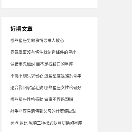
近期文章
哪些星座男做事情最讓人放心
霸氣做事沒有條件就創造條件的星座
做錯事先檢討 而不是找藉口的星座
不挑不剔只求省心 這些星座是蛙系青年
適合娶回家當老婆 哪些星座女性格最好
哪些星座性格衝動 做事不經過頭腦
射手座容易遺傳到父母的什麼優缺點
高冷 逗比 靦腆三種模式隨意切換的星座