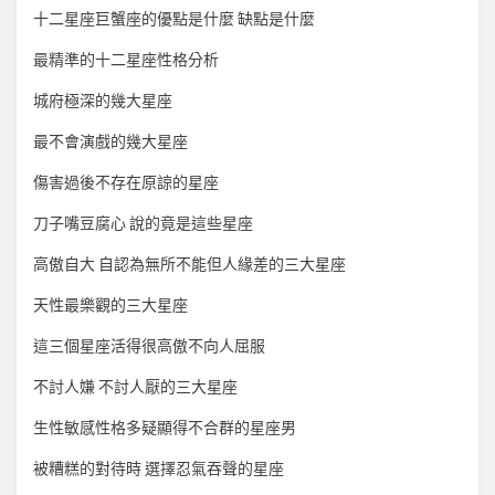
十二星座巨蟹座的優點是什麼 缺點是什麼
最精準的十二星座性格分析
城府極深的幾大星座
最不會演戲的幾大星座
傷害過後不存在原諒的星座
刀子嘴豆腐心 說的竟是這些星座
高傲自大 自認為無所不能但人緣差的三大星座
天性最樂觀的三大星座
這三個星座活得很高傲不向人屈服
不討人嫌 不討人厭的三大星座
生性敏感性格多疑顯得不合群的星座男
被糟糕的對待時 選擇忍氣吞聲的星座