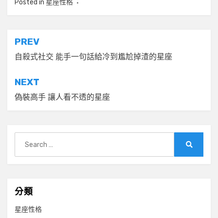
Posted in
星座性格
文
PREV
章
自殺式社交 能手一句話給冷到尷尬掉渣的星座
導
NEXT
覽
偽裝高手 讓人看不透的星座
Search
for:
Search
分類
星座性格