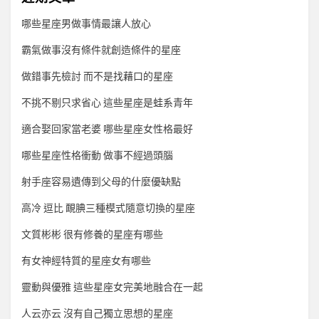
哪些星座男做事情最讓人放心
霸氣做事沒有條件就創造條件的星座
做錯事先檢討 而不是找藉口的星座
不挑不剔只求省心 這些星座是蛙系青年
適合娶回家當老婆 哪些星座女性格最好
哪些星座性格衝動 做事不經過頭腦
射手座容易遺傳到父母的什麼優缺點
高冷 逗比 靦腆三種模式隨意切換的星座
文質彬彬 很有修養的星座有哪些
有女神經特質的星座女有哪些
靈動與優雅 這些星座女完美地融合在一起
人云亦云 沒有自己獨立思想的星座