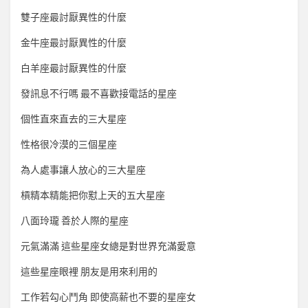
雙子座最討厭異性的什麼
金牛座最討厭異性的什麼
白羊座最討厭異性的什麼
發訊息不行嗎 最不喜歡接電話的星座
個性直來直去的三大星座
性格很冷漠的三個星座
為人處事讓人放心的三大星座
槓精本精能把你懟上天的五大星座
八面玲瓏 善於人際的星座
元氣滿滿 這些星座女總是對世界充滿愛意
這些星座眼裡 朋友是用來利用的
工作若勾心鬥角 即使高薪也不要的星座女