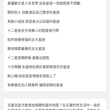
葛優躺才是人生哲學 這些星座一到放假就不想動
期待別人 自動滿足自己要求的星座
有點小成就 就容易沾沾自喜的星座
十二星座女生依賴人的程度排行榜
批判思維很強的五大星座
聖母情節嚴重的五大星座
十二星座喝醉後 誰愛出囧態
十分樂觀 永遠相信美好事即將發生的星座
無心機 這些星座情緒全寫臉上了
有教養在別人睡覺時 懂得安靜的星座
夫妻怎麼才能增加
情趣
性愛的快感？在夫妻的性生活中，良好