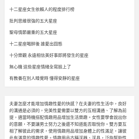
十二星座女生依賴人的程度排行榜
批判思維很強的五大星座
聖母情節嚴重的五大星座
十二星座喝醉後 誰愛出囧態
十分樂觀 永遠相信美好事即將發生的星座
無心機 這些星座情緒全寫臉上了
有教養在別人睡覺時 懂得安靜的星座
夫妻怎麼才能增加
情趣
性愛的快感？在夫妻的性生活中，良好
的溝通是必須的，完美性愛需要以雙方的互相溝通、了解為前
提，適當時機搭配
情趣用品
增加生活樂趣。女性要學會說出你
的意願，不要讓男士努力之後還不知道能否取悅你。雙方要互
相了解彼此的需求，使用
情趣用品
增加身體上的性滿足，讓彼
此有滿意的
情趣
性愛。
情趣用品
古稱淫器、淫具，泛指幫助性