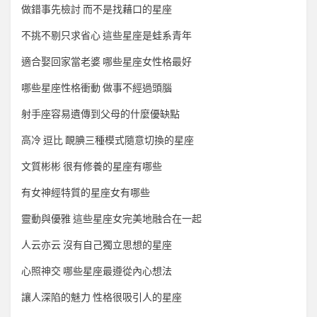
做錯事先檢討 而不是找藉口的星座
不挑不剔只求省心 這些星座是蛙系青年
適合娶回家當老婆 哪些星座女性格最好
哪些星座性格衝動 做事不經過頭腦
射手座容易遺傳到父母的什麼優缺點
高冷 逗比 靦腆三種模式隨意切換的星座
文質彬彬 很有修養的星座有哪些
有女神經特質的星座女有哪些
靈動與優雅 這些星座女完美地融合在一起
人云亦云 沒有自己獨立思想的星座
心照神交 哪些星座最遵從內心想法
讓人深陷的魅力 性格很吸引人的星座