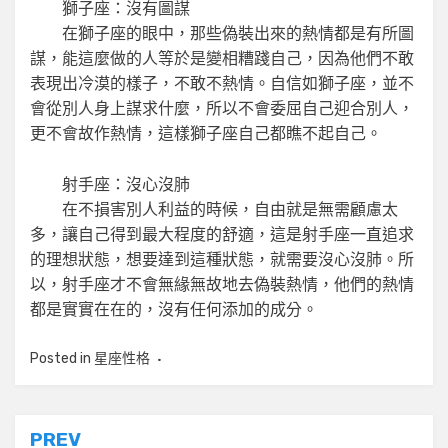
獅子座：沒有圖謀
在獅子座的眼中，那些偽裝出來的熱情都是有所圖
謀，能這麼做的人等於是變相糟踐自己，因為他們不敢
表現出冷漠的樣子，不敢不熱情。自信如獅子座，並不
會從別人身上謀求什麼，所以不會委屈自己迎合別人，
更不會故作熱情，這樣獅子座自己都瞧不起自己。
射手座：沒心沒肺
在不損害別人利益的時候，自由就是無需顧慮太
多，讓自己得到最大程度的舒適，這是射手座一直追求
的理想狀態，想要達到這種狀態，就需要沒心沒肺。所
以，射手座才不會無緣無故地去偽裝熱情，他們的熱情
都是實實在在的，沒有任何添加的成分。
Posted in
星座性格
文
PREV