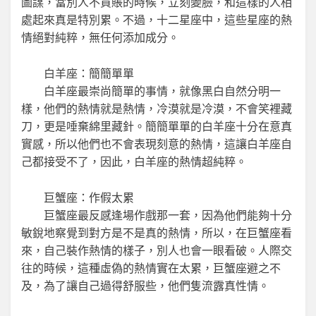
圖謀，當別人不買賬的時候，立刻變臉，和這樣的人相
處起來真是特別累。不過，十二星座中，這些星座的熱
情絕對純粹，無任何添加成分。
白羊座：簡簡單單
白羊座最崇尚簡單的事情，就像黑白自然分明一
樣，他們的熱情就是熱情，冷漠就是冷漠，不會笑裡藏
刀，更是唾棄綿里藏針。簡簡單單的白羊座十分在意真
實感，所以他們也不會表現刻意的熱情，這讓白羊座自
己都接受不了，因此，白羊座的熱情超純粹。
巨蟹座：作假太累
巨蟹座最反感逢場作戲那一套，因為他們能夠十分
敏銳地察覺到對方是不是真的熱情，所以，在巨蟹座看
來，自己裝作熱情的樣子，別人也會一眼看破。人際交
往的時候，這種虛偽的熱情實在太累，巨蟹座避之不
及，為了讓自己過得舒服些，他們隻流露真性情。