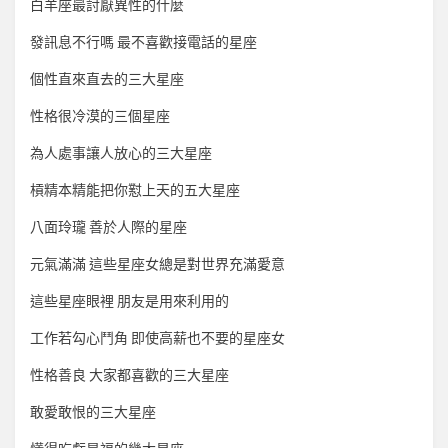
白羊座最討厭異性的什麼
發訊息不行嗎 最不喜歡接電話的星座
個性直來直去的三大星座
性格很冷漠的三個星座
為人處事讓人放心的三大星座
槓精本精能把你懟上天的五大星座
八面玲瓏 善於人際的星座
元氣滿滿 這些星座女總是對世界充滿愛意
這些星座眼裡 朋友是用來利用的
工作若勾心鬥角 即使高薪也不要的星座女
性格善良 大家都喜歡的三大星座
敢愛敢恨的三大星座