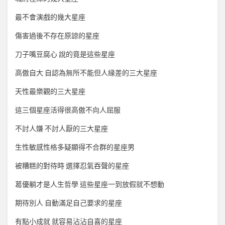
最不會演戲的幾大星座
傷害過後不存在原諒的星座
刀子嘴豆腐心 說的竟是這些星座
高傲自大 自認為無所不能但人緣差的三大星座
天性最樂觀的三大星座
這三個星座活得很高傲不向人屈服
不討人嫌 不討人厭的三大星座
生性敏感性格多疑顯得不合群的星座男
被糟糕的對待時 選擇忍氣吞聲的星座
葛優躺才是人生哲學 這些星座一到放假就不想動
期待別人 自動滿足自己要求的星座
有點小成就 就容易沾沾自喜的星座