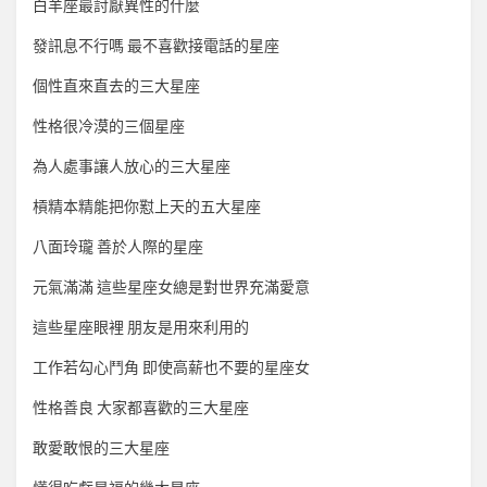
白羊座最討厭異性的什麼
發訊息不行嗎 最不喜歡接電話的星座
個性直來直去的三大星座
性格很冷漠的三個星座
為人處事讓人放心的三大星座
槓精本精能把你懟上天的五大星座
八面玲瓏 善於人際的星座
元氣滿滿 這些星座女總是對世界充滿愛意
這些星座眼裡 朋友是用來利用的
工作若勾心鬥角 即使高薪也不要的星座女
性格善良 大家都喜歡的三大星座
敢愛敢恨的三大星座