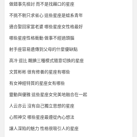
做錯事先檢討 而不是找藉口的星座
不挑不剔只求省心 這些星座是蛙系青年
適合娶回家當老婆 哪些星座女性格最好
哪些星座性格衝動 做事不經過頭腦
射手座容易遺傳到父母的什麼優缺點
高冷 逗比 靦腆三種模式隨意切換的星座
文質彬彬 很有修養的星座有哪些
有女神經特質的星座女有哪些
靈動與優雅 這些星座女完美地融合在一起
人云亦云 沒有自己獨立思想的星座
心照神交 哪些星座最遵從內心想法
讓人深陷的魅力 性格很吸引人的星座