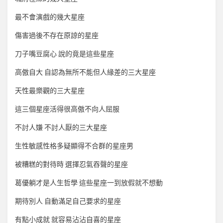
最不會演戲的幾大星座
傷害過後不存在原諒的星座
刀子嘴豆腐心 說的竟是這些星座
高傲自大 自認為無所不能但人緣差的三大星座
天性最樂觀的三大星座
這三個星座活得很高傲不向人屈服
不討人嫌 不討人厭的三大星座
生性敏感性格多疑顯得不合群的星座男
被糟糕的對待時 選擇忍氣吞聲的星座
葛優躺才是人生哲學 這些星座一到放假就不想動
期待別人 自動滿足自己要求的星座
有點小成就 就容易沾沾自喜的星座