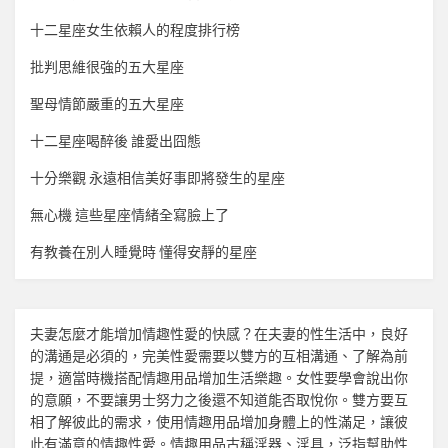
十二星座女生依賴人的程度排行榜
批判思維很強的五大星座
聖母情節嚴重的五大星座
十二星座喝醉後 誰愛出囧態
十分樂觀 永遠相信美好事即將發生的星座
無心機 這些星座情緒全寫臉上了
有教養在別人睡覺時 懂得安靜的星座
夫妻怎麼才能增加
情趣
性愛的快感？在夫妻的性生活中，良好
的溝通是必須的，完美性愛需要以雙方的互相溝通、了解為前
提，適當時機搭配
情趣用品
增加生活樂趣。女性要學會說出你
的意願，不要讓男士努力之後還不知道能否取悅你。雙方要互
相了解彼此的需求，使用
情趣用品
增加身體上的性滿足，讓彼
此有滿意的
情趣
性愛。
情趣用品
古稱淫器、淫具，泛指幫助性