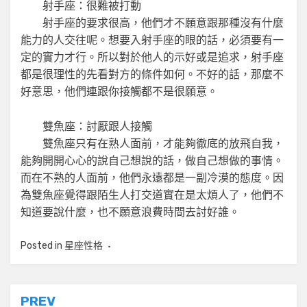
射手座：很難被打動
射手座的要求很高，他們才不願意跟那種沒有什麼
能力的人交往呢。想要入射手座的眼的話，必須要有一
定的實力才行。所以對於他人的示好或是追求，射手座
都是很理性的先看對方的條件如何。不好的話，那麼不
好意思，他們連跟你接觸都不是很願意。
雙魚座：討厭跟人接觸
雙魚座只有在熟人面前，才能夠徹底的放飛自我，
能夠開開心心的說自己想說的話，做自己想做的事情。
而在不熟的人面前，他們永遠都是一副冷漠的態度。因
為雙魚座覺得跟陌生人打交道實在是太煩人了，他們不
知道要說什麼，也不願意浪費時間去討好誰。
Posted in
星座性格
文
PREV