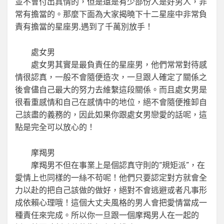
並不會付出真情的，但是還是有少部份人是好男人，非
常有擔當的。那麼下面為大家揭曉下十二星座中非常負
責有擔當的星座男,遇到了千萬別放手！
處女男
處女男其實是最負責任的星座男，他們常常對待感
情很認真，一般不會隨便造次，一旦跟人確定了關係之
後會儘自己最大的努力去維繫這段關係。而且處女男是
很看重感情和自己在感情中的地位，絕不會隨便推卸自
己該盡的義務的，因此如果你跟處女男戀愛的話呢，這
點是完全可以放心的！
摩羯男
摩羯男不但在事業上是個認真守則的“規矩派”，在
愛情上也同樣的一絲不苟呢！他們只要認定對方就會全
力以赴的把自己該做的做好，絕對不會逃避或者凡事形
成依賴心理哦！這個大丈夫風格的男人會把愛情當成一
種責任來完成。所以你一旦跟一個摩羯男人在一起的