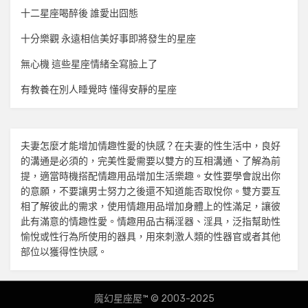
十二星座喝醉後 誰愛出囧態
十分樂觀 永遠相信美好事即將發生的星座
無心機 這些星座情緒全寫臉上了
有教養在別人睡覺時 懂得安靜的星座
夫妻怎麼才能增加
情趣
性愛的快感？在夫妻的性生活中，良好
的溝通是必須的，完美性愛需要以雙方的互相溝通、了解為前
提，適當時機搭配
情趣用品
增加生活樂趣。女性要學會說出你
的意願，不要讓男士努力之後還不知道能否取悅你。雙方要互
相了解彼此的需求，使用
情趣用品
增加身體上的性滿足，讓彼
此有滿意的
情趣
性愛。
情趣用品
古稱淫器、淫具，泛指幫助性
愉悅或性行為所使用的器具，用來刺激人類的性器官或者其他
部位以獲得性快感。
魔幻星座屋™ © 2003-2025