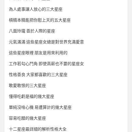
為人處事讓人放心的三大星座
槓精本精能把你懟上天的五大星座
八面玲瓏 善於人際的星座
元氣滿滿 這些星座女總是對世界充滿愛意
這些星座眼裡 朋友是用來利用的
工作若勾心鬥角 即使高薪也不要的星座女
性格善良 大家都喜歡的三大星座
敢愛敢恨的三大星座
懂得吃虧是福的幾大星座
單純沒啥心機 易遭算計的幾大星座
容易吃醋的幾大星座
十二星座最詳細的解析性格大全