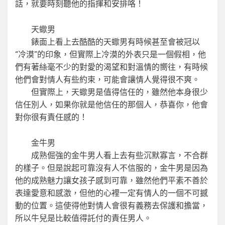
話，就要時刻聽他的指揮和安排咯！
天蠍男
錶面上看上去酷酷的天蠍男有時候甚至會被冠以
“冷漠”的印象，但實際上冷漠的外表只是一個假相，他
們有著絲毫不少的對愛的渴望和對溫情的嚮往，有時候
他們會對情人有些約束，可能會讓情人覺得很不爽。
但實際上，天蠍男是值得信任的，雖然他本身很少
信任別人，如果你就是他信任的那個人，恭喜你，他會
對你很有責任感的！
金牛男
成熟倔強的金牛男人看上去有些沉默寡言，不合群
的樣子。但是說起可靠沒有人不信服的，金牛男是因為
他的成熟魅力讓女孩子感到可靠，雖然他們平素不善於
表達愛意和感激，但他的心裡一定有情人的一個不可撼
動的位置。這使得他對情人會很有義務去保護和擔當，
所以牛兒是比較值得託付的責任男人。