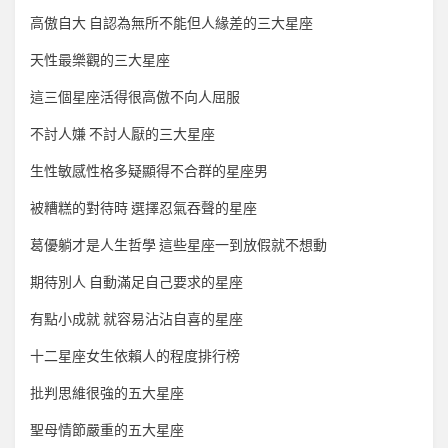
高傲自大 自認為無所不能但人緣差的三大星座
天性最樂觀的三大星座
這三個星座活得很高傲不向人屈服
不討人嫌 不討人厭的三大星座
生性敏感性格多疑顯得不合群的星座男
被糟糕的對待時 選擇忍氣吞聲的星座
葛優躺才是人生哲學 這些星座一到放假就不想動
期待別人 自動滿足自己要求的星座
有點小成就 就容易沾沾自喜的星座
十二星座女生依賴人的程度排行榜
批判思維很強的五大星座
聖母情節嚴重的五大星座