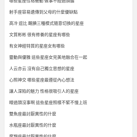
哪些星座性格衝動 做事不經過頭腦
射手座容易遺傳到父母的什麼優缺點
高冷 逗比 靦腆三種模式隨意切換的星座
文質彬彬 很有修養的星座有哪些
有女神經特質的星座女有哪些
靈動與優雅 這些星座女完美地融合在一起
人云亦云 沒有自己獨立思想的星座
心照神交 哪些星座最遵從內心想法
讓人深陷的魅力 性格很吸引人的星座
睡過頭沒事啊 這些星座照樣不緊不慢上班
雙魚座最討厭異性的什麼
水瓶座最討厭異性的什麼
摩羯座最討厭異性的什麼