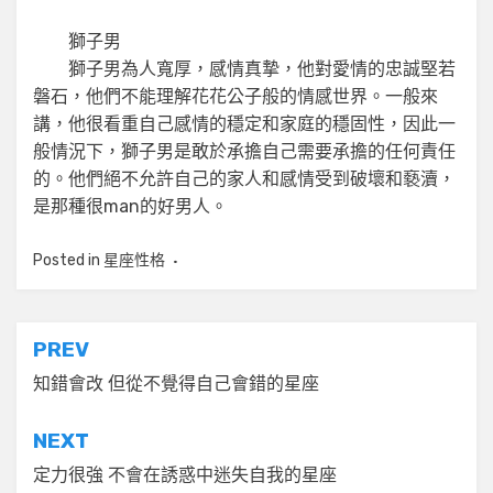
獅子男
獅子男為人寬厚，感情真摯，他對愛情的忠誠堅若
磐石，他們不能理解花花公子般的情感世界。一般來
講，他很看重自己感情的穩定和家庭的穩固性，因此一
般情況下，獅子男是敢於承擔自己需要承擔的任何責任
的。他們絕不允許自己的家人和感情受到破壞和褻瀆，
是那種很man的好男人。
Posted in
星座性格
文
PREV
章
知錯會改 但從不覺得自己會錯的星座
導
NEXT
覽
定力很強 不會在誘惑中迷失自我的星座