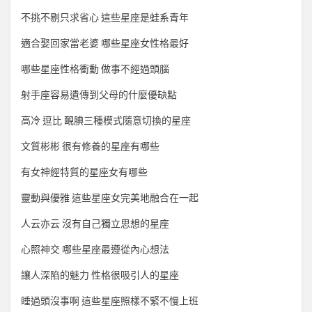
不挑不剔只求省心 這些星座是蛙系青年
適合娶回家當老婆 哪些星座女性格最好
哪些星座性格衝動 做事不經過頭腦
射手座容易遺傳到父母的什麼優缺點
高冷 逗比 靦腆三種模式隨意切換的星座
文質彬彬 很有修養的星座有哪些
有女神經特質的星座女有哪些
靈動與優雅 這些星座女完美地融合在一起
人云亦云 沒有自己獨立思想的星座
心照神交 哪些星座最遵從內心想法
讓人深陷的魅力 性格很吸引人的星座
睡過頭沒事啊 這些星座照樣不緊不慢上班