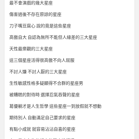
最不會演戲的幾大星座
傷害過後不存在原諒的星座
刀子嘴豆腐心 說的竟是這些星座
高傲自大 自認為無所不能但人緣差的三大星座
天性最樂觀的三大星座
這三個星座活得很高傲不向人屈服
不討人嫌 不討人厭的三大星座
生性敏感性格多疑顯得不合群的星座男
被糟糕的對待時 選擇忍氣吞聲的星座
葛優躺才是人生哲學 這些星座一到放假就不想動
期待別人 自動滿足自己要求的星座
有點小成就 就容易沾沾自喜的星座