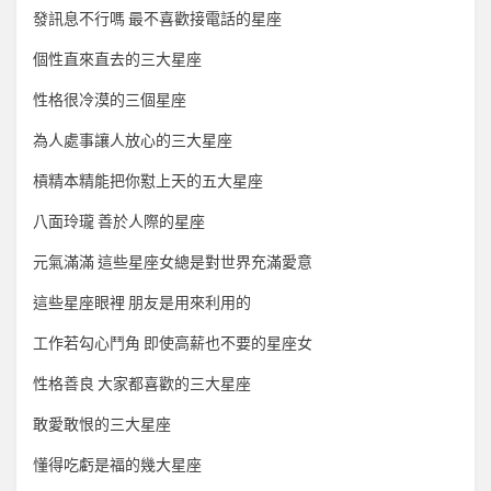
發訊息不行嗎 最不喜歡接電話的星座
個性直來直去的三大星座
性格很冷漠的三個星座
為人處事讓人放心的三大星座
槓精本精能把你懟上天的五大星座
八面玲瓏 善於人際的星座
元氣滿滿 這些星座女總是對世界充滿愛意
這些星座眼裡 朋友是用來利用的
工作若勾心鬥角 即使高薪也不要的星座女
性格善良 大家都喜歡的三大星座
敢愛敢恨的三大星座
懂得吃虧是福的幾大星座