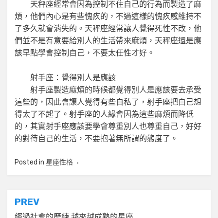
天秤座經常會因為控制不住自己的行為而製造了麻
煩，他們內心是有些愧疚的，不過這樣的愧疚感維持不
了多久就會消失的。天秤座經常讓人覺得死性不改，他
們並不是有意要給別人的生活帶來麻煩，天秤座還是應
該早點學會控制自己，不要太任性才好。
射手座：覺得別人是應該
射手座製造麻煩的時候都覺得別人是應該要去承受
這些的，因此會讓人覺得有些自私了，射手座把自己想
得太了不起了。射手座的人緣會因為這些麻煩而降低
的，其實射手座應該要學會尊重別人也尊重自己，好好
的對待自己的生活，不要抱著無所謂的態度了。
Posted in
星座性格
文
PREV
經過社會的歷練 越來越成熟的星座