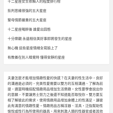
十二星座女生依賴人的程度排行榜
批判思維很強的五大星座
聖母情節嚴重的五大星座
十二星座喝醉後 誰愛出囧態
十分樂觀 永遠相信美好事即將發生的星座
無心機 這些星座情緒全寫臉上了
有教養在別人睡覺時 懂得安靜的星座
夫妻怎麼才能增加
情趣
性愛的快感？在夫妻的性生活中，良好
的溝通是必須的，完美性愛需要以雙方的互相溝通、了解為前
提，適當時機搭配
情趣用品
增加生活樂趣。女性要學會說出你
的意願，不要讓男士努力之後還不知道能否取悅你。雙方要互
相了解彼此的需求，使用
情趣用品
增加身體上的性滿足，讓彼
此有滿意的
情趣
性愛。
情趣用品
古稱淫器、淫具，泛指幫助性
愉悅或性行為所使用的器具，用來刺激人類的性器官或者其他