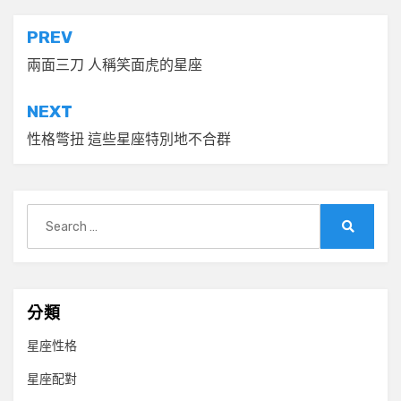
文
PREV
章
兩面三刀 人稱笑面虎的星座
導
NEXT
覽
性格彆扭 這些星座特別地不合群
Search
for:
Search
分類
星座性格
星座配對