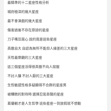
最精準的十二星座性格分析
城府極深的幾大星座
最不會演戲的幾大星座
傷害過後不存在原諒的星座
刀子嘴豆腐心 說的竟是這些星座
高傲自大 自認為無所不能但人緣差的三大星座
天性最樂觀的三大星座
這三個星座活得很高傲不向人屈服
不討人嫌 不討人厭的三大星座
生性敏感性格多疑顯得不合群的星座男
被糟糕的對待時 選擇忍氣吞聲的星座
葛優躺才是人生哲學 這些星座一到放假就不想動