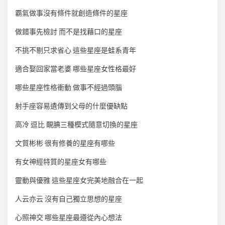
霸氣做事沒有條件就創造條件的星座
做錯事先檢討 而不是找藉口的星座
不挑不剔只求省心 這些星座是蛙系青年
適合娶回家當老婆 哪些星座女性格最好
哪些星座性格衝動 做事不經過頭腦
射手座容易遺傳到父母的什麼優缺點
高冷 逗比 靦腆三種模式隨意切換的星座
文質彬彬 很有修養的星座有哪些
有女神經特質的星座女有哪些
靈動與優雅 這些星座女完美地融合在一起
人云亦云 沒有自己獨立思想的星座
心照神交 哪些星座最遵從內心想法