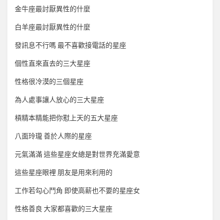
金牛座最討厭異性的什麼
白羊座最討厭異性的什麼
發訊息不行嗎 最不喜歡接電話的星座
個性直來直去的三大星座
性格很冷漠的三個星座
為人處事讓人放心的三大星座
槓精本精能把你懟上天的五大星座
八面玲瓏 善於人際的星座
元氣滿滿 這些星座女總是對世界充滿愛意
這些星座眼裡 朋友是用來利用的
工作若勾心鬥角 即使高薪也不要的星座女
性格善良 大家都喜歡的三大星座