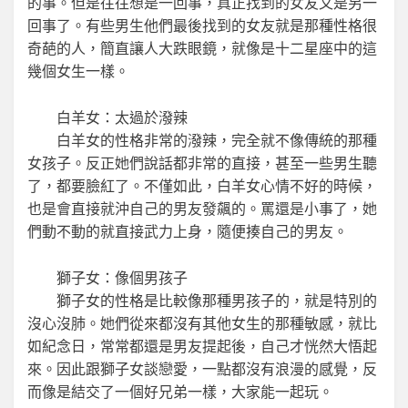
的事。但是往往想是一回事，真正找到的女友又是另一
回事了。有些男生他們最後找到的女友就是那種性格很
奇葩的人，簡直讓人大跌眼鏡，就像是十二星座中的這
幾個女生一樣。
白羊女：太過於潑辣
白羊女的性格非常的潑辣，完全就不像傳統的那種
女孩子。反正她們說話都非常的直接，甚至一些男生聽
了，都要臉紅了。不僅如此，白羊女心情不好的時候，
也是會直接就沖自己的男友發飆的。罵還是小事了，她
們動不動的就直接武力上身，隨便揍自己的男友。
獅子女：像個男孩子
獅子女的性格是比較像那種男孩子的，就是特別的
沒心沒肺。她們從來都沒有其他女生的那種敏感，就比
如紀念日，常常都還是男友提起後，自己才恍然大悟起
來。因此跟獅子女談戀愛，一點都沒有浪漫的感覺，反
而像是結交了一個好兄弟一樣，大家能一起玩。