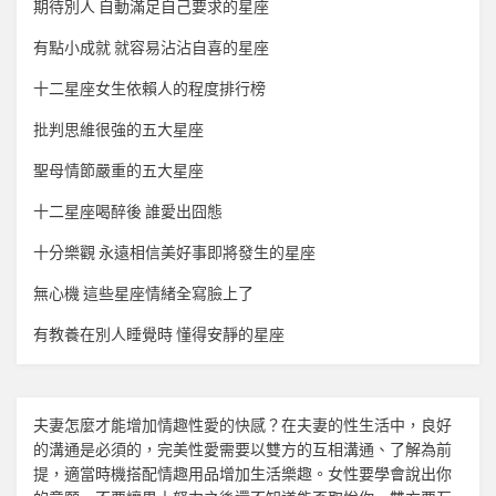
期待別人 自動滿足自己要求的星座
有點小成就 就容易沾沾自喜的星座
十二星座女生依賴人的程度排行榜
批判思維很強的五大星座
聖母情節嚴重的五大星座
十二星座喝醉後 誰愛出囧態
十分樂觀 永遠相信美好事即將發生的星座
無心機 這些星座情緒全寫臉上了
有教養在別人睡覺時 懂得安靜的星座
夫妻怎麼才能增加
情趣
性愛的快感？在夫妻的性生活中，良好
的溝通是必須的，完美性愛需要以雙方的互相溝通、了解為前
提，適當時機搭配
情趣用品
增加生活樂趣。女性要學會說出你