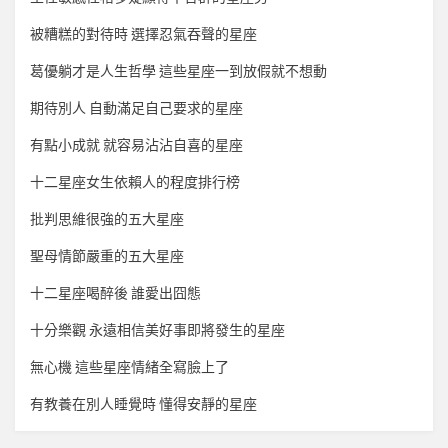
被糟糕的對待時 選擇忍氣吞聲的星座
葛優躺才是人生哲學 這些星座一到放假就不想動
期待別人 自動滿足自己要求的星座
有點小成就 就容易沾沾自喜的星座
十二星座女生依賴人的程度排行榜
批判思維很強的五大星座
聖母情節嚴重的五大星座
十二星座喝醉後 誰愛出囧態
十分樂觀 永遠相信美好事即將發生的星座
無心機 這些星座情緒全寫臉上了
有教養在別人睡覺時 懂得安靜的星座