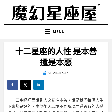
Skip
to
content
MENU
十二星座的人性 是本善
還是本惡
Posted
by
2020-07-13
小編
on
三字經裡面說到人之初性本善，說是我們每個人生
下來都是好的，由於後天環境不同所以才導致有的人變