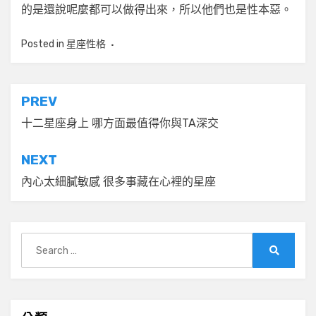
的是還說呢麼都可以做得出來，所以他們也是性本惡。
Posted in
星座性格
文
PREV
章
十二星座身上 哪方面最值得你與TA深交
導
NEXT
覽
內心太細膩敏感 很多事藏在心裡的星座
Search
for:
Search