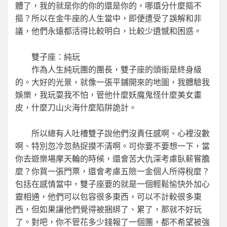
體了，我的就是你的你的還是你的，哪還分什麼摳不
摳？所以在金牛座的人生當中，即便遭受了誤解和非
議，他們永遠都活得比較明白，比較少遺憾和困惑。
雙子座：純玩
作為人生純玩團的團長，雙子座的頭銜是終身級
的。大好的光景，就像一張平鋪開來的地圖，我體驗我
娛樂，我玩耍我不怕，管他什麼妖魔鬼怪什麼美女畫
皮，什麼刀山火海什麼陷阱詭計。
所以總有人吐槽雙子說他們沒責任感啊、心裡沒數
啊、特別忽冷忽熱捉摸不清啊。可你要不要想一下，當
你去遊樂場摩天輪的時候，還會苦大仇深考慮臥薪嘗膽
麼？你買一張門票，還會考慮五險一金個人所得稅麼？
包括在感情當中，雙子座要的就是一個輕鬆愉快外加心
靈相通，他們可以包容很多東西，可以不計較很多東
西，但如果讓他們覺得被捆綁了、累了，那就不好玩
了。對吧，你不管花多少錢報了一個團，都不希望被強