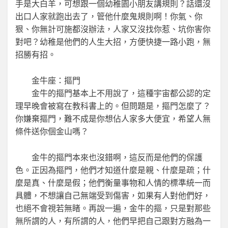
手是大白羊，可想跟一個幼稚園小朋友講規則？話還沒
出口人家就跑出去了，管他什麼鬼規則啊！你氣、你
狠、你無計可施都沒辦法，人家又沒找你惹、坑你害你
對吧？幼稚是他們的人生大招，方便快捷一路小跑，無
招勝有招。
金牛座：摳門
金牛的摳門基本上不用說了，這種宇宙都公認的定
理早晚會被寫在教科書上的。但問題是，摳門怎麼了？
你嫌棄摳門，難不成是你想佔人家多大便宜，希望人無
條件送你個金山嗎？
金牛的摳門本來也沒錯啊，這反而是他們的保護
色。正因為摳門，他們才知道什麼是親、什麼是疏；什
麼是真、什麼是假；他們衡量事物和人情的標準統一而
具體，不想讓自己無端受到傷害，如果有人對他們好，
也絕不會視若無睹。再說一遍，金牛的摳，只是對那些
無所謂的人，有所謂的人，他們早把自己跟對方融為一