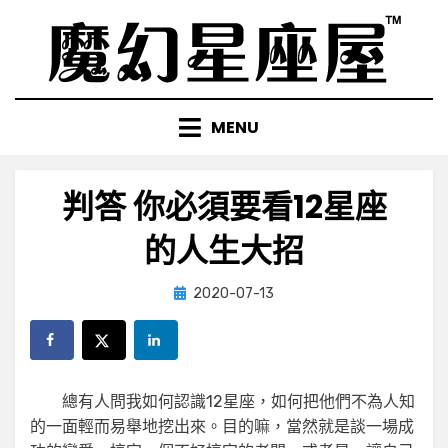
Skip
to
content
MENU
判答 你必須要看12星座
的人生大招
Posted
by
2020-07-13
小編
on
總有人問我如何認識12星座，如何把他們不為人知
的一面輕而易舉地挖出來。目的嘛，當然就是談一場成