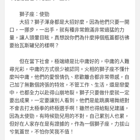
獅子座：使勁
大招？獅子渾身都是大招好麼，因為他們只要一開
口，一挪步，一出手，就有種非常飽滿非常過猛的力
量，讓人頭暈目眩，真想說你們為什麼擰個瓶蓋都彷彿
要抬瓦斯罐兒的樣啊？
但在當下社會，極端總是比中庸好的，中庸的人難
尋光彩，中庸的方式很少被認同。火相的獅子座不懂什
麼叫中庸，他們的愛恨情仇、悲歡離合都非常帶感，自
己加了無數個誇張的特效，不管工作、生活，還是戀愛
中，也都全力以赴得山崩地裂。獅子只要做什麼就一定
要出成果，一定要讓別人看到，他們是能跳廣場舞絕對
不會去打太極拳的終極選手啊！雖然也得給點兒建議，
因為太使勁，有時候勁兒用的不對，自己累別人也累，
但好在人家存在是有證據的，作為一個獅子座，力拔山
兮氣蓋世，不怕你笑我不值！