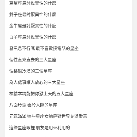
巨蟹座最討厭異性的什麼
雙子座最討厭異性的什麼
金牛座最討厭異性的什麼
白羊座最討厭異性的什麼
發訊息不行嗎 最不喜歡接電話的星座
個性直來直去的三大星座
性格很冷漠的三個星座
為人處事讓人放心的三大星座
槓精本精能把你懟上天的五大星座
八面玲瓏 善於人際的星座
元氣滿滿 這些星座女總是對世界充滿愛意
這些星座眼裡 朋友是用來利用的