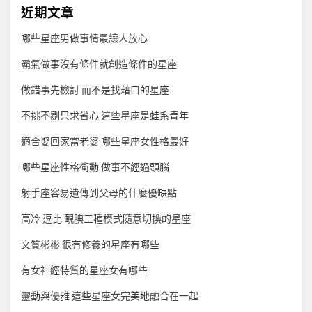
近期文章
哪些星座男做事情最讓人放心
霸氣做事沒有條件就創造條件的星座
做錯事先檢討 而不是找藉口的星座
不挑不剔只求省心 這些星座是蛙系青年
適合娶回家當老婆 哪些星座女性格最好
哪些星座性格衝動 做事不經過頭腦
射手座容易遺傳到父母的什麼優缺點
高冷 逗比 靦腆三種模式隨意切換的星座
文質彬彬 很有修養的星座有哪些
有女神經特質的星座女有哪些
靈動與優雅 這些星座女完美地融合在一起