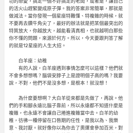
功的戀愛，搞定一個不好搞定的老闆，或者是，讓自己
的活火山趕緊變成原子彈。我的答案非常簡單，那就是
做減法。當你發現一個星座特難懂、特複雜的時候，就
不要再去鑽牛角尖了，最好的辦法就是把某個最突出的
特質放大，你越放大，越能看清真相，也就越明白那些
你不懂的問題，來源於何方。所以，今天要跟判答了解
的就是12星座的人生大招。
白羊座：幼稚
有的人說，白羊座遇到事情怎麼可以這樣？他們就
不會多想想嗎？腦袋安脖子上是證明個子高的嗎？我要
說，不對，他們不是沒多想，是根本！就沒想！
為什麼要想啊？大白羊從來都是先做了，再說。他
們的手和腳永遠比腦子靠前，所以永遠都不知道什麼是
複雜，也永遠不會讓自己捲進複雜當中去。白羊的幼
稚，彷彿一種停留在口唇期的任性，是我以為、我樂
意、我討厭。就好像你以為你去了奧運會參加百米，對