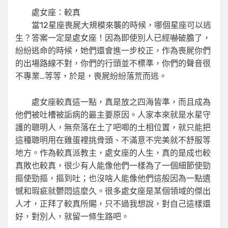
處女座：較真
當12星座喪屍大規模來襲的時候，哪個星座可以逃
生？答案一定是處女座！因為即使別人已經嚇破膽了，
紛紛逃命的時候，她們還會進一步校正，作為喪屍你們
的出場路線不對，你們的行頭並不標準，你們的聲音很
不專業…等等，於是，喪屍紛紛落荒而逃。
處女座較真這一點，真是放之四海皆準，而且成為
他們被吐槽被詬病的最主要原因。人家本來就是水星守
護的聰明人，無奈落在土了吧唧的土相位置，就只能把
這種聰明用在雞蛋裡挑骨頭、不滿意不完美就不舒服等
地方。作為較真派教主，處女座的人生，真的是成也較
真敗也較真，很少有人能像他們一樣為了一個細節使勁
摳使勁摳，摳到吐；也沒啥人能像他們這般因為一點遺
憾和瑕疵就鬱悶這麼久。很多處女座是某個領域的傑出
人才，正拜了較真所賜，只不過我想說，對自己這樣還
好，對別人，就留一條生路吧。