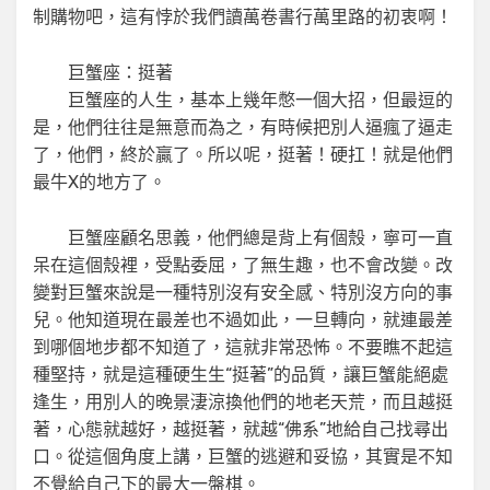
制購物吧，這有悖於我們讀萬卷書行萬里路的初衷啊！
巨蟹座：挺著
巨蟹座的人生，基本上幾年憋一個大招，但最逗的
是，他們往往是無意而為之，有時候把別人逼瘋了逼走
了，他們，終於贏了。所以呢，挺著！硬扛！就是他們
最牛X的地方了。
巨蟹座顧名思義，他們總是背上有個殼，寧可一直
呆在這個殼裡，受點委屈，了無生趣，也不會改變。改
變對巨蟹來說是一種特別沒有安全感、特別沒方向的事
兒。他知道現在最差也不過如此，一旦轉向，就連最差
到哪個地步都不知道了，這就非常恐怖。不要瞧不起這
種堅持，就是這種硬生生“挺著”的品質，讓巨蟹能絕處
逢生，用別人的晚景淒涼換他們的地老天荒，而且越挺
著，心態就越好，越挺著，就越“佛系”地給自己找尋出
口。從這個角度上講，巨蟹的逃避和妥協，其實是不知
不覺給自己下的最大一盤棋。