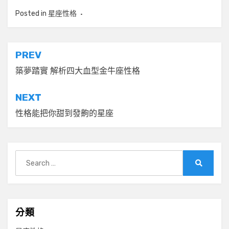
Posted in
星座性格
文
PREV
章
築夢踏實 解析四大血型金牛座性格
導
NEXT
覽
性格能把你甜到發齁的星座
Search
for:
Search
分類