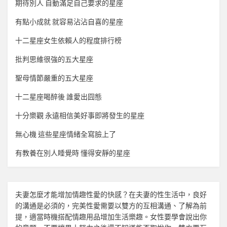
期待別人 自動滿足自己要求的星座
有點小成就 就容易沾沾自喜的星座
十二星座女生依賴人的程度排行榜
批判思維很強的五大星座
聖母情節嚴重的五大星座
十二星座喝醉後 誰愛出囧態
十分樂觀 永遠相信美好事即將發生的星座
無心機 這些星座情緒全寫臉上了
有教養在別人睡覺時 懂得安靜的星座
夫妻怎麼才能增加
情趣
性愛的快感？在夫妻的性生活中，良好
的溝通是必須的，完美性愛需要以雙方的互相溝通、了解為前
提，適當時機搭配
情趣用品
增加生活樂趣。女性要學會說出你