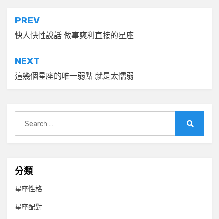
文
PREV
章
快人快性說話 做事爽利直接的星座
導
NEXT
覽
這幾個星座的唯一弱點 就是太懦弱
Search
for:
Search
分類
星座性格
星座配對