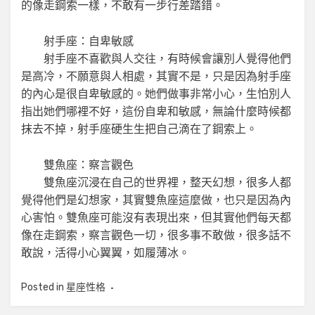
的像走鋼索一樣，不敢有一步行差踏錯。
射手座：自卑敏感
射手座不喜歡與人交往，有時候會讓別人覺得他們
是高冷，不願意與人相處，其實不是，只是因為射手座
的內心是很自卑敏感的。她們做事非常小心，生怕別人
指出她們哪裡不好，這份自卑和敏感，無論什麼時候都
抹去不掉，射手座硬生生把自己滴在了鋼索上。
雙魚座：察言觀色
雙魚座沉浸在自己的世界裡，整天幻想，很多人都
覺得他們是幻想家，其實雙魚座這麼做，也只是因為內
心害怕。雙魚座可能沒有表現出來，但其實他們每天都
像在走鋼索，察言觀色一切，很多事不敢做，很多話不
敢說，活得小心翼翼，如履薄冰。
Posted in
星座性格