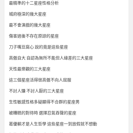
最精準的十二星座性格分析
城府極深的幾大星座
最不會演戲的幾大星座
傷害過後不存在原諒的星座
刀子嘴豆腐心 說的竟是這些星座
高傲自大 自認為無所不能但人緣差的三大星座
天性最樂觀的三大星座
這三個星座活得很高傲不向人屈服
不討人嫌 不討人厭的三大星座
生性敏感性格多疑顯得不合群的星座男
被糟糕的對待時 選擇忍氣吞聲的星座
葛優躺才是人生哲學 這些星座一到放假就不想動