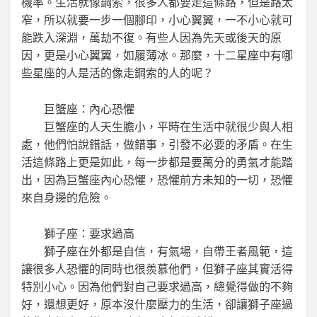
機率。生活就像鋼索，很多人都要走這條路，但是路太
窄，所以就要一步一個腳印，小心翼翼，一不小心就可
能跌入深淵，萬劫不復。有些人因為先天或後天的原
因，更是小心翼翼，如履薄冰。那麼，十二星座中有哪
些星座的人是活的像走鋼索的人的呢？
巨蟹座：內心恐懼
巨蟹座的人天生膽小，平時在生活中就很少與人相
處，他們怕說錯話，做錯事，引發不必要的矛盾。在生
活這條路上更是如此，每一步都是要萬分的勇氣才能踏
出，因為巨蟹座內心恐懼，恐懼前方未知的一切，恐懼
來自身邊的危險。
獅子座：要求過高
獅子座在外都是自信，有氣場，自帶王者風範，這
讓很多人恐懼的同時也很羨慕他們，但獅子座其實活得
特別小心。因為他們對自己要求過高，總覺得做的不夠
好，還想更好，原本沒什麼壓力的生活，卻讓獅子座過