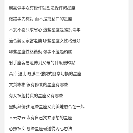
霸氣做事沒有條件就創造條件的星座
做錯事先檢討 而不是找藉口的星座
不挑不剔只求省心 這些星座是蛙系青年
適合娶回家當老婆 哪些星座女性格最好
哪些星座性格衝動 做事不經過頭腦
射手座容易遺傳到父母的什麼優缺點
高冷 逗比 靦腆三種模式隨意切換的星座
文質彬彬 很有修養的星座有哪些
有女神經特質的星座女有哪些
靈動與優雅 這些星座女完美地融合在一起
人云亦云 沒有自己獨立思想的星座
心照神交 哪些星座最遵從內心想法