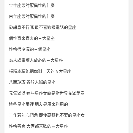
金牛座最討厭異性的什麼
白羊座最討厭異性的什麼
發訊息不行嗎 最不喜歡接電話的星座
個性直來直去的三大星座
性格很冷漠的三個星座
為人處事讓人放心的三大星座
槓精本精能把你懟上天的五大星座
八面玲瓏 善於人際的星座
元氣滿滿 這些星座女總是對世界充滿愛意
這些星座眼裡 朋友是用來利用的
工作若勾心鬥角 即使高薪也不要的星座女
性格善良 大家都喜歡的三大星座