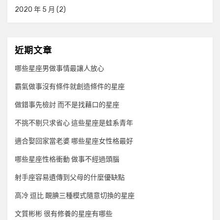
2020 年 5 月
(2)
近期文章
哪些星座男做事情最讓人放心
霸氣做事沒有條件就創造條件的星座
做錯事先檢討 而不是找藉口的星座
不挑不剔只求省心 這些星座是蛙系青年
適合娶回家當老婆 哪些星座女性格最好
哪些星座性格衝動 做事不經過頭腦
射手座容易遺傳到父母的什麼優缺點
高冷 逗比 靦腆三種模式隨意切換的星座
文質彬彬 很有修養的星座有哪些