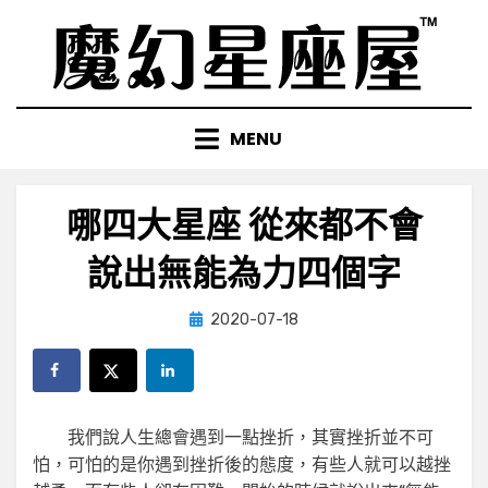
Skip
to
content
MENU
哪四大星座 從來都不會
說出無能為力四個字
Posted
by
2020-07-18
小編
on
我們說人生總會遇到一點挫折，其實挫折並不可
怕，可怕的是你遇到挫折後的態度，有些人就可以越挫