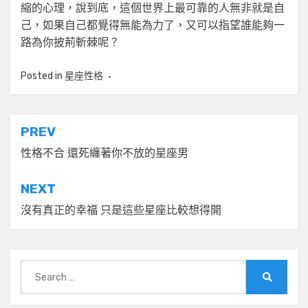
縮的心理，說到底，這個世界上最可靠的人無非就是自
己，如果自己都覺得無能為力了，又可以指望誰能夠一
路為你披荊斬棘呢？
Posted in
星座性格
文
PREV
章
性格不合 還死纏著你不放的星座男
導
NEXT
覽
沒有真正的幸福 只是這些星座比較想得開
Search
for:
Search