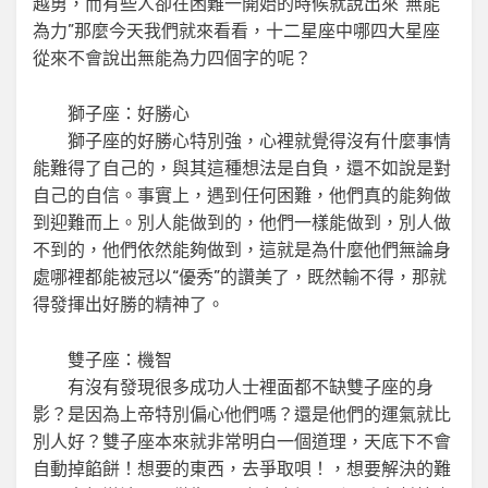
越勇，而有些人卻在困難一開始的時候就說出來“無能
為力”那麼今天我們就來看看，十二星座中哪四大星座
從來不會說出無能為力四個字的呢？
獅子座：好勝心
獅子座的好勝心特別強，心裡就覺得沒有什麼事情
能難得了自己的，與其這種想法是自負，還不如說是對
自己的自信。事實上，遇到任何困難，他們真的能夠做
到迎難而上。別人能做到的，他們一樣能做到，別人做
不到的，他們依然能夠做到，這就是為什麼他們無論身
處哪裡都能被冠以“優秀”的讚美了，既然輸不得，那就
得發揮出好勝的精神了。
雙子座：機智
有沒有發現很多成功人士裡面都不缺雙子座的身
影？是因為上帝特別偏心他們嗎？還是他們的運氣就比
別人好？雙子座本來就非常明白一個道理，天底下不會
自動掉餡餅！想要的東西，去爭取唄！，想要解決的難