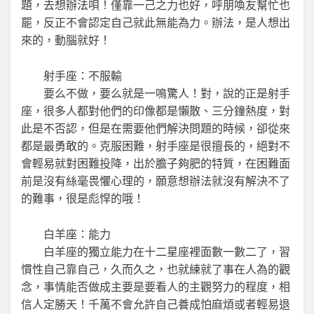
題，去想辦法唄！僅靠一己之力也好，呼朋喚友幫忙也
罷，反正不會認定自己就此無能為力。辦法，是人想出
來的，動腦就好！
射手座：不服輸
要么不做，要么就是一鳴驚人！對，說的正是射手
座，很多人都對他們的印像都是懶散、三分鐘熱度，對
此是不否認，但是在需要他們解決問題的時候，卻從來
都是最勇敢的。克服困難，射手座是很擅長的，絕對不
會輕易就對困難投降，出於膽子夠肥的特質，在困難面
前是沒有絲毫畏懼心理的，願意想辦法就沒有解決不了
的難事，很是彪悍的哦！
白羊座：能力
白羊座的獨立能力在十二星座裡面數一數二了，習
慣性自己靠自己，久而久之，也就練就了事在人為的觀
念，事情能否做成主要是要看人的主觀努力的程度，相
信人定勝天！千萬不會允許自己養成怕麻煩或者輕易退