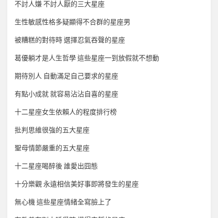
不討人嫌 不討人厭的三大星座
生性敏感性格多疑顯得不合群的星座男
被糟糕的對待時 選擇忍氣吞聲的星座
葛優躺才是人生哲學 這些星座一到放假就不想動
期待別人 自動滿足自己要求的星座
有點小成就 就容易沾沾自喜的星座
十二星座女生依賴人的程度排行榜
批判思維很強的五大星座
聖母情節嚴重的五大星座
十二星座喝醉後 誰愛出囧態
十分樂觀 永遠相信美好事即將發生的星座
無心機 這些星座情緒全寫臉上了