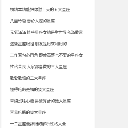
槓精本精能把你懟上天的五大星座
八面玲瓏 善於人際的星座
元氣滿滿 這些星座女總是對世界充滿愛意
這些星座眼裡 朋友是用來利用的
工作若勾心鬥角 即使高薪也不要的星座女
性格善良 大家都喜歡的三大星座
敢愛敢恨的三大星座
懂得吃虧是福的幾大星座
單純沒啥心機 易遭算計的幾大星座
容易吃醋的幾大星座
十二星座最詳細的解析性格大全