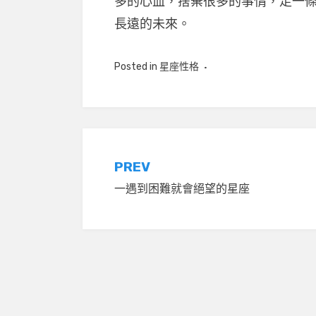
多的心血，捨棄很多的事情，走一
長遠的未來。
Posted in
星座性格
文
PREV
一遇到困難就會絕望的星座
章
導
覽