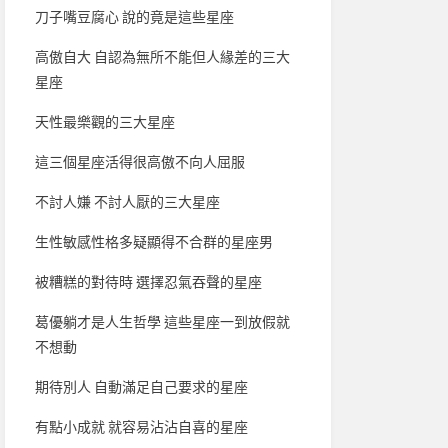
刀子嘴豆腐心 說的竟是這些星座
高傲自大 自認為無所不能但人緣差的三大
星座
天性最樂觀的三大星座
這三個星座活得很高傲不向人屈服
不討人嫌 不討人厭的三大星座
生性敏感性格多疑顯得不合群的星座男
被糟糕的對待時 選擇忍氣吞聲的星座
葛優躺才是人生哲學 這些星座一到放假就
不想動
期待別人 自動滿足自己要求的星座
有點小成就 就容易沾沾自喜的星座