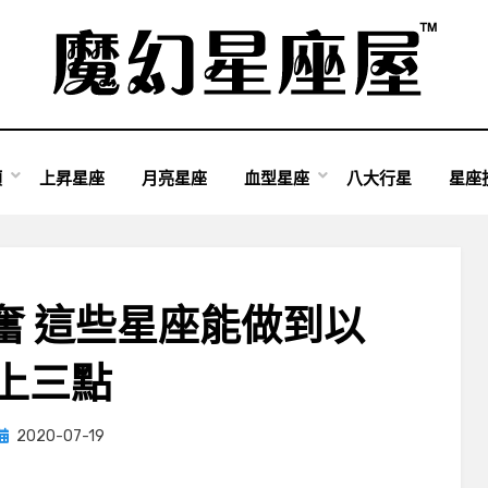
類
上昇星座
月亮星座
血型星座
八大行星
星座
奮 這些星座能做到以
上三點
Posted
by
2020-07-19
小編
on