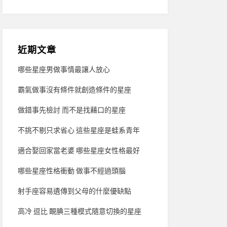
近期文章
哪些星座男做事情最讓人放心
霸氣做事沒有條件就創造條件的星座
做錯事先檢討 而不是找藉口的星座
不挑不剔只求省心 這些星座是蛙系青年
適合娶回家當老婆 哪些星座女性格最好
哪些星座性格衝動 做事不經過頭腦
射手座容易遺傳到父母的什麼優缺點
高冷 逗比 靦腆三種模式隨意切換的星座