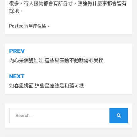
很多，待人接物都會有所分寸，無論做什麼事都會留有
餘地。
Posted in
星座性格
文
PREV
章
內心是個瓷娃娃 這些星座動不動就傷心受挫
導
NEXT
覽
如春風拂面 這些星座總是和藹可親
Search
for:
Search