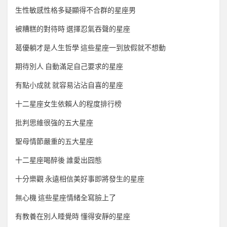
生性敏感性格多疑顯得不合群的星座男
被糟糕的對待時 選擇忍氣吞聲的星座
葛優躺才是人生哲學 這些星座一到放假就不想動
期待別人 自動滿足自己要求的星座
有點小成就 就容易沾沾自喜的星座
十二星座女生依賴人的程度排行榜
批判思維很強的五大星座
聖母情節嚴重的五大星座
十二星座喝醉後 誰愛出囧態
十分樂觀 永遠相信美好事即將發生的星座
無心機 這些星座情緒全寫臉上了
有教養在別人睡覺時 懂得安靜的星座