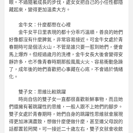
眼。不過隨著成長的步伐，處女女把自己的小任性都隱
藏起來，變得更加溫柔大方。
金牛女：什麼都憋在心裡
金牛女平日里表現的都十分乖巧溫順，善良的她們
好像都沒有什麼脾氣，非常容易接近。可金牛女處於青
春期時可是個活火山，不管是誰只要一惹到她們，便會
馬上爆炸。但經過歲月的洗禮，金牛女長大後會變得安
靜許多，也不像青春時期那般風風火火、容易衝動急躁
了，成年後的她們喜歡把心事藏在心底，不會過於情緒
化。
雙子女：思維比較跳躍
時尚自信的雙子女一直都很喜歡新鮮事物，而且她
們還擁有著跳躍性的思維，一般人跟不上她們的腳步。
雙子女處於青春期時，她們自身的跳躍性思維就會展現
得更加淋漓盡致，想做什麼便做什麼，甚至連父母說的
話都置若罔聞。可一接近二十歲左右，雙子女就會收斂