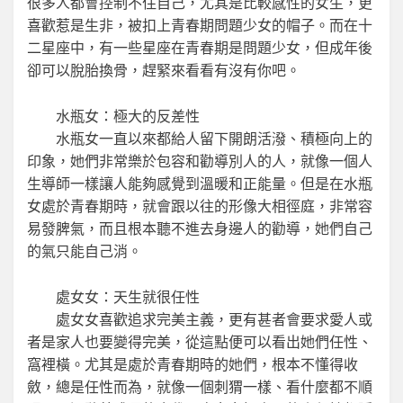
很多人都會控制不住自己，尤其是比較感性的女生，更
喜歡惹是生非，被扣上青春期問題少女的帽子。而在十
二星座中，有一些星座在青春期是問題少女，但成年後
卻可以脫胎換骨，趕緊來看看有沒有你吧。
水瓶女：極大的反差性
水瓶女一直以來都給人留下開朗活潑、積極向上的
印象，她們非常樂於包容和勸導別人的人，就像一個人
生導師一樣讓人能夠感覺到溫暖和正能量。但是在水瓶
女處於青春期時，就會跟以往的形像大相徑庭，非常容
易發脾氣，而且根本聽不進去身邊人的勸導，她們自己
的氣只能自己消。
處女女：天生就很任性
處女女喜歡追求完美主義，更有甚者會要求愛人或
者是家人也要變得完美，從這點便可以看出她們任性、
窩裡橫。尤其是處於青春期時的她們，根本不懂得收
斂，總是任性而為，就像一個刺猬一樣、看什麼都不順